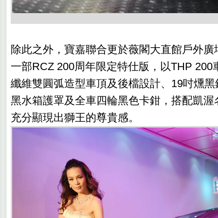
除此之外，寶嘉聯合更於薇閣大直館戶外廣
一部RCZ 200周年限定特仕版，以THP 200
纖維雙圓弧造型車頂及後檔設計、19吋燻黑
黑水箱護罩及全車四輪黑色卡鉗，搭配凱渥
充分顯現出獅王的尊貴感。