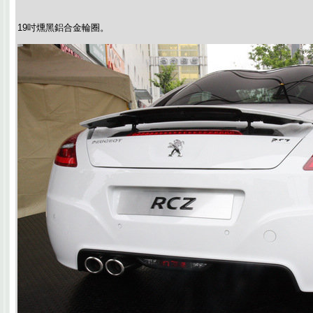
19吋燻黑鋁合金輪圈。