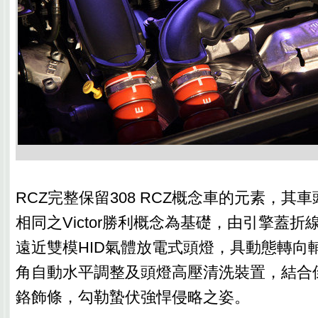
RCZ完整保留308 RCZ概念車的元素，其車
相同之Victor勝利概念為基礎，由引擎蓋
遠近雙模HID氣體放電式頭燈，具動態轉向
角自動水平調整及頭燈高壓清洗裝置，結合
鉻飾條，勾勒蟄伏強悍侵略之姿。