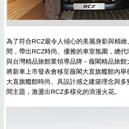
為了符合RCZ最令人傾心的美麗身影與精緻
間，帶出RCZ時尚、優雅的車室氛圍，總代
與台灣精品旅館業領導品牌－薇閣精品旅館
將新車上市發表會移至薇閣大直旗艦館內舉
大直旗艦館時尚、具設計感之建築理念與多
間主題，激盪出RCZ多樣化的浪漫火花。