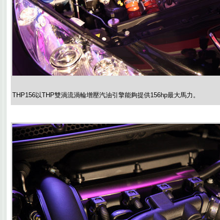
THP156以THP雙渦流渦輪增壓汽油引擎能夠提供156hp最大馬力。