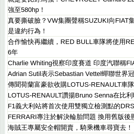
強至580hp！
真要撕破臉？VW集團聲稱SUZUKI向FIA
是違約行為！
合作愉快再繼續，RED BULL車隊將使用REN
6年
Charlie Whiting視察印度賽道 印度汽聯稱
Adrian Sutil表示Sebastian Vettel
傳聞荷蘭富豪欲收購LOTUS-RENAULT車
LOTUS-RENAULT讚揚Bruno Senna在
F1義大利站將首次使用雙獨立檢測點的DR
FERRARI專注於解決輪胎問題 換用舊版
海賊王專屬安全帽開賣，騎乘機車尋寶去！