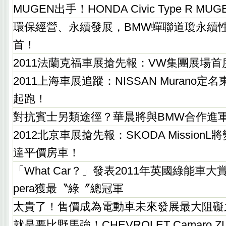
MUGEN出手！HONDA Civic Type R MU
環保經營、永續發展，BMW蟬聯道瓊永續
首！
2011法蘭克福車展搶先報：VW集團展場首
2011上海車展追蹤：NISSAN Murano
起跑！
對抗賓士另類途徑？華晨將與BMW合作進
2012北京車展搶先報：SKODA Mission
達平價房車！
「What Car？」發表2011年英國綠能車大賞，
pera獲最〝綠〞總冠軍
太貴了！售價成為電動車未來發展最大阻礙
就是要比野馬強！CHEVROLET Camaro 