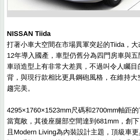
NISSAN Tiida
打著小車大空間在市場異軍突起的Tiida，大
12年導入國產，車型仍舊分為四門房車與五
車頭造型上有非常大差異，不過叫令人矚目
背，與現行款相比更具鋼砲風格，在維持大
趨完美。
4295×1760×1523mm尺碼和2700mm軸距
當寬敞，其後座腿部空間達到681mm，創
且Modern Living為內裝設計主題，頂級