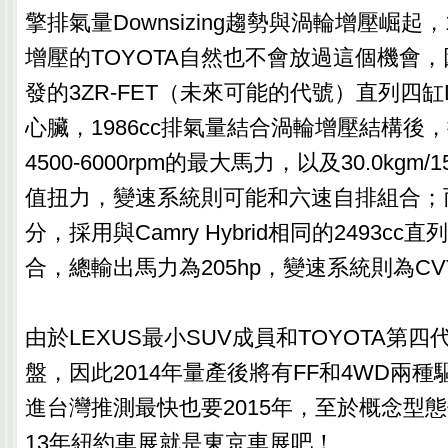
擎排氣量Downsizing趨勢與渦輪增壓崛起
增壓的TOYOTA自然也不會放過這個機會
發的3ZR-FET（未來可能的代號）直列四缸DOHC
心臟，1986cc排氣量結合渦輪增壓結構後，推
4500-6000rpm的最大馬力，以及30.0kgm/15
值扭力，變速系統則可能和六速自排組合；而H
分，採用與Camry Hybrid相同的2493c
合，總輸出馬力為205hp，變速系統則為CV
由於LEXUS最小SUV成員和TOYOTA第四
盤，因此2014年量產後將有FF和4WD兩
進台灣推測最快也要2015年，至於概念型態
13年紐約車展就是東京車展吧！