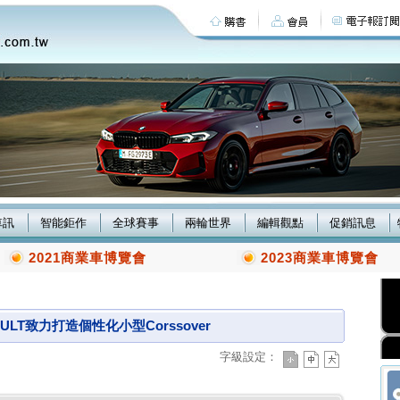
車訊
智能鉅作
全球賽事
兩輪世界
編輯觀點
促銷訊息
2021商業車博覽會
2023商業車博覽會
AULT致力打造個性化小型Corssover
字級設定：