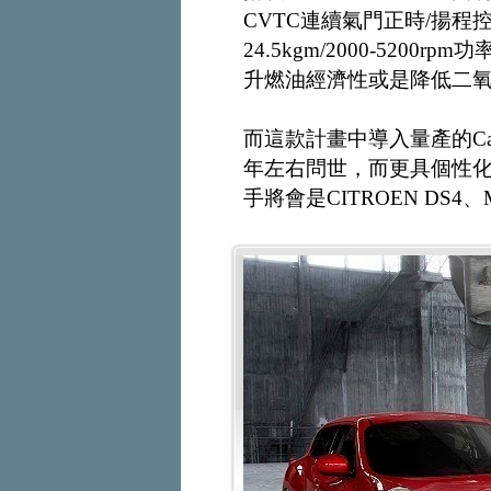
CVTC連續氣門正時/揚程控制
24.5kgm/2000-520
升燃油經濟性或是降低二
而這款計畫中導入量產的Ca
年左右問世，而更具個性
手將會是CITROEN DS4、M