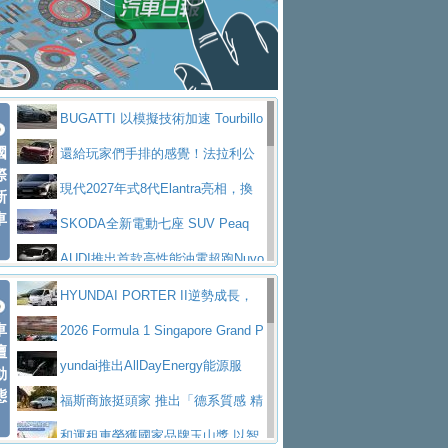
座純電旗艦 SUV，行李廂最大可達 935 公
全新純電 Mercedes-Benz C 400 4
拌車
消防車除了滅火裝備還需要什麼？
升
MATIC Electric 登場
奢華與科技大躍進，MAZDA全新3
一探SITRAK “準” 消防車的究竟
大益金龍初試啼聲，汽柴油5噸貨車
代CX-5全方位進化提前亮相並展開預售94.9
馬自達公布 2027 年式 MX-5 更
不是對手
正宗年鑑2025年全球自動車年鑑1月
萬起
新，新增 Yakudo 特別版
Skoda Peaq 發表全新電動動力系
BUGATTI 以模擬技術加速 Tourbillo
下旬問世！
2024第六屆ISUZU運轉職人挑戰賽
統 最長續航逾 640 公里、支援雙向供電
BMW M2 首度導入 xDrive 四驅，
國
n 動態開發
還給玩家們手排的感覺！法拉利公
首度前進南台灣熱烈開戰
豪華電能休旅新星 Audi Q4 Sportba
際
美國與瑞士需求成關鍵推手
The all-new T-Roc 魅力 自成焦點
布12Cilidri Manaule手排超跑產品細節
現代2027年式8代Elantra亮相，換
新
ck 55 e-tron S line
Scania Taiwan 逆風而行，加深力
Maserati GT2 Stradale「Tribute to
車
裝更銳利的造型、更先進的資訊娛樂系統及
SKODA全新電動七座 SUV Peaq
道投資布局
MC12」全球首度亮相
迎接 RANGE ROVER 品牌家族第
更高效的動力
問世，擁有品牌史上最寬敞且豪華的座艙
AUDI推出首款高性能油電超跑Nuvo
五位成員 全新 RANGE ROVER GT 預告登
造型華麗時尚、科技座艙再進化，P
lari，0到100公里加速2.6秒、極速350公里
百年三叉戟傳奇再啟程 Maserati 重
HYUNDAI PORTER II逆勢成長，
場
eugeot 208小改款發表上市94.8萬起
突然滿天都是小星星！ 台灣賓士突
車
／小時
返 1000 Miglia 傳承競速榮耀
法拉利首款純電跑車Luce亮相，最
勇奪中型貨車銷售冠軍
2026 Formula 1 Singapore Grand P
壇
襲式宣告全新 GLB 第四季上市即日起接單1
台灣僅此一台 ! ROYAL ENFIELD
大馬力超過1000匹並具備530公里最大續航
小車大空間、座艙科技更先進，SK
rix 新加坡大獎賽 Audi 極速之旅開放報名
yundai推出AllDayEnergy能源服
動
98萬起
SHOTGUN 650 x ROUGH CRAFTS 限量特
態
里程
ODA發表全新純電跨界休旅Eipq祭平民化車
賓士AMG.EA專屬平台首作，Merc
務 讓電動車化身行動儲能系統
福斯商旅挺頭家 推出「德系質感 精
仕版29日開放搶購
價89萬起
edes-AMG 全新GT 4-Door Coupe全球首發
福斯推出首款GTI純電性能掀背ID.
算圓夢」專案
和運租車榮獲國家品牌玉山獎 以智