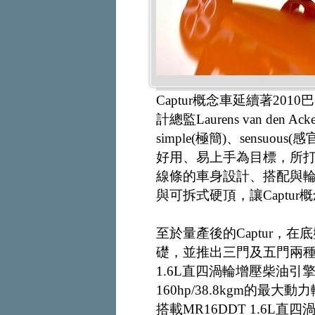
Captur概念車延續著20
計總監Laurens van den 
simple(極簡)、sensuo
好用、易上手為目標，所打造
線條的車身設計、搭配與輪
與可拆式硬頂，讓Captu
至於量產後的Captur，在底
礎，並推出三門及五門兩種版本
1.6L直四渦輪增壓柴油
160hp/38.8kgm的
搭載MR16DDT 1.6