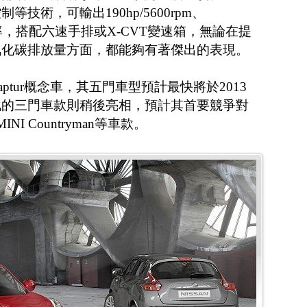
等技術，可輸出190hp/5600rpm、
0rpm功率，搭配六速手排或X-CVT變速箱，無論在提
氧化碳排放量方面，都能夠有著傑出的表現。
ptur概念車，其五門車型預計最快將於2013
化的三門車款則稍後亮相，預計其首要競爭對
INI Countryman等車款。