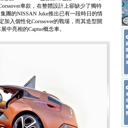
leos等Corssover車款，在整體設計上卻缺少了獨特
團的NISSAN Juke推出已有一段時日的情
定加入個性化Corssover的戰場，而其造型開
展中亮相的Captur概念車。