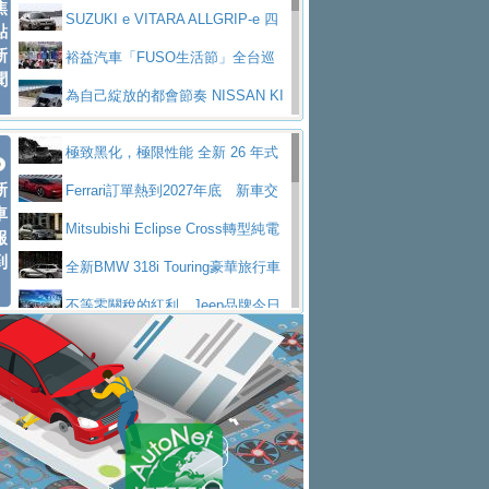
焦
V Prestige
SUZUKI e VITARA ALLGRIP-e 四
點
新
驅精神的純電新詮釋
裕益汽車「FUSO生活節」全台巡
聞
迴 結合生活體驗、交通安全與購車優惠
為自己綻放的都會節奏 NISSAN KI
CKS SAKURA
為品味獨具層峰買家打造的頂級座
極致黑化，極限性能 全新 26 年式
駕，MAZDA CX-90 33T AWD Premium Ca
安心舒適旅游的好夥伴 MG HS PH
新
DEFENDER OCTA BLACK 限量登台
Ferrari訂單熱到2027年底 新車交
ptain Seat
EV
許自己和家人一部舒適安全又高科
車
付至少得等一年以上
Mitsubishi Eclipse Cross轉型純電
報
技的座駕! Ford Territory中型油電休旅
後疫情時代最安全高效重型卡車FU
到
休旅 87kWh電池續航超過600公里
全新BMW 318i Touring豪華旅行車
SO Super Great今日在台登場，結合先進安
中部車業老字號佳樂汽車取得Stella
全台限量200台 進化現型
不等零關稅的紅利，Jeep品牌今日
全輔助科技
ntis四品牌經銷權，全新多品牌旗艦展示中
屏東特搜大隊再添新利器 SITRAK
起展開首批車交車
Volvo EX60 即將叩關，靜肅性、底
心開幕啟用
救助器材車
買氣不衰、SUZUKI經銷商勇於開啟
盤與數位介面搶先揭露
Audi Q9 將於 2026 年底上市 旗艦
全新大店，新北都鈴木占地500坪土城旗艦
2025第七屆ISUZU運轉職人挑戰賽
大型 SUV 鎖定七人座豪華市場
BMW攜手漫威電影【蜘蛛人：重生
展示中心開幕
熱血登場 展現極致車技與專業職人精神
H2GP世界總決賽圓滿落幕 台灣團
日】
Skoda 發表全新 Peaq 內裝：七人
隊表現精彩
淨零減碳指標性應用 純電動水泥預