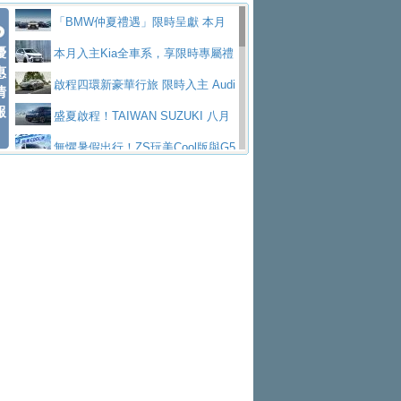
Polo GTI，擁有226匹馬力和零百加速 6.8
Jaguar 公布四門 GT車款正式車名
慧移動與綠能創新
父親節霸氣獻禮！PGO 威力125 最
「BMW仲夏禮遇」限時呈獻 本月
秒的實力
為JAGUAR TYPE 01
終於跟上進度，LEXUS發表首款三
優
低入手價 $60,900 起 省油ｘ安全ｘ大空間
Toyota歐洲純電車銷量翻倍 2026
入主即享尊榮豪華五星假期 多元優購方案
本月入主Kia全車系，享限時專屬禮
惠
排六座純電旗艦休旅 TZ
有錢也買不到的Golf R！福斯打造
陪爸爸輕鬆
上半年成長113％
NISSAN X-TRAIL 上市首月銷量
同步實施
遇
啟程四環新豪華行旅 限時入主 Audi
情
報
全新Golf R 24h賽車將挑戰紐柏林24小時耐
SKODA公布全新小型純電跨界休旅
躋身同級前3名
Subaru推動燃油、油電與純電車混
A6 旗艦陣容 低月付5,888元起及3 年乙式險
盛夏啟程！TAIWAN SUZUKI 八月
久賽
Epiq內裝設計，預計5月19日全球首發
福斯全新 ID. Polo 起跳價約台幣94
線生產 以彈性製造應對市場變化
XFORCE攜手臺南祀典大天后宮 試
購置金
禮遇全面升級
無懼暑假出行！ZS玩美Cool版與G5
萬，續航里程可達到455公里附氣動式按摩
福斯宣布Golf與T-Roc推出Full Hybri
乘就送限量「幸福駕到」過爐御守
Volvo Trucks 承諾成為高科技供應
0 PLUS酷涼特仕版升級通風座椅
Ford天外飛來禮 Territory旗艦響宴
座椅
d全油電複合動力車型，預計於今年第四季
KIA米蘭設計周展出Vision Meta Tu
鏈的可靠夥伴
格上租車暑期享8% LINE POINTS
三件組 再享0利率 入主再抽美國雙人來回機
Forester油電版上市週年保固升級
上市
rismo概念車並公布所有相關資訊，未來將
BMW 旗艦房車7系列中期改款，外
回饋 再抽黑鑰匙尊榮禮遇
匠心淬鍊展現世代躍進 ALL-NEW
票
父親節再享SUBARU爸氣豪禮
PEUGEOT、CITROEN「EN ROU
是命名為EV8
觀煥然一新、內裝科技與電動車續航里程大
借「東風」之力，HONDA推出中國
MAZDA CX-5 延長保固禮遇限時實施
魅力 自成焦點 胡宇威擔任 The all-
TE！La Vie en Route｜法式日常，即刻啟
全能ZS翻玩新視界！全新27年式換
幅升級
製造日本重新貼牌全新4代Insight純電動休
現代汽車發表全新電動跨界休旅Ioni
new T-Roc 品牌大使 攜手Volkswagen展現
Skoda Motorsport 125 週年 全台 R
程」 全車系享 5 年
裝曜黑風格套件 含舊換新60萬內輕鬆入手
暑假購車趁現在！ PGO 全車系一
旅
q 3，科幻風格的造型具備335公里最大續航
不被定義的
S Roadshow 熱血啟動
Nissan力拚縮短新車開發週期 導
日限定賞車會 指定車款送3,000元加油卡
特斯拉掀充電價格戰 EVOASIS推
里程
入AI、借鏡中國車廠求生
全台最速充電樁降臨桃園！ 華城電
訂閱制假日最低5.25元會員優惠
Honda Motorcycle攜手築間餐飲集
能首座640kW極速充電站正式啟用
BMW iX3投產9個月突破5萬輛 匈
團「燒肉Smile」跨界合作
出國、國旅都能用！iRent前進桃園