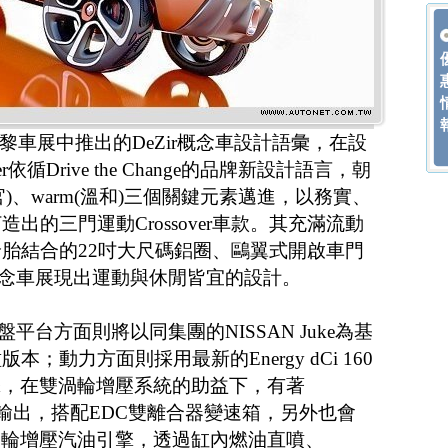
10巴黎車展中推出的DeZir概念車設計語彙，在設
Acker依循Drive the Change的品牌新設計語言，朝
us(感官)、warm(溫和)三個關鍵元素邁進，以務實、
出的三門運動Crossover車款。其充滿流動
胎結合的22吋大尺碼鋁圈、鷗翼式開啟車門
r概念車展現出運動與休閒皆宜的設計。
盤平台方面則將以同集團的NISSAN Juke為基
；動力方面則採用最新的Energy dCi 160
引擎，在雙渦輪增壓系統的助益下，有著
最大動力輸出，搭配EDC雙離合器變速箱，另外也會
L直四渦輪增壓汽油引擎，透過缸內燃油直噴、