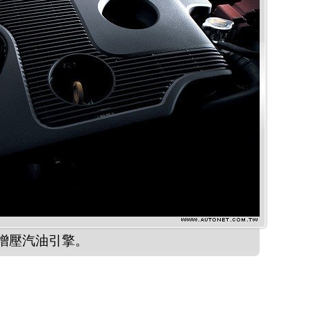
渦輪增壓汽油引擎。