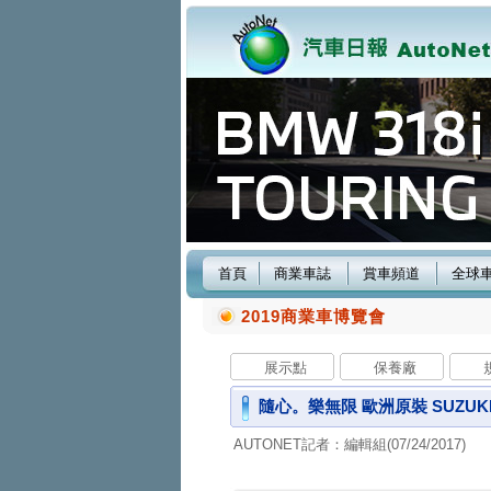
首頁
商業車誌
賞車頻道
全球
2019商業車博覽會
展示點
保養廠
隨心。樂無限 歐洲原裝 SUZUKI
AUTONET記者：編輯組(07/24/2017)