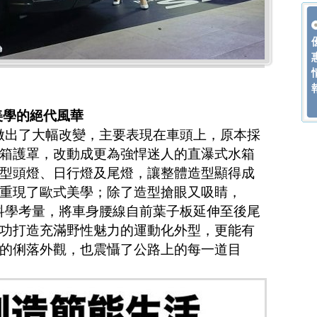
美學的絕代風華
上做出了大幅改變，主要表現在車頭上，原本採
箱護罩，改動成更為強悍迷人的直瀑式水箱
造型頭燈、日行燈及尾燈，讓整體造型顯得成
重現了歐式美學；除了造型搶眼又吸睛，
過科學考量，將車身腰線自前葉子板延伸至後尾
功打造充滿野性魅力的運動化外型，更能有
的俐落外觀，也震懾了公路上的每一道目