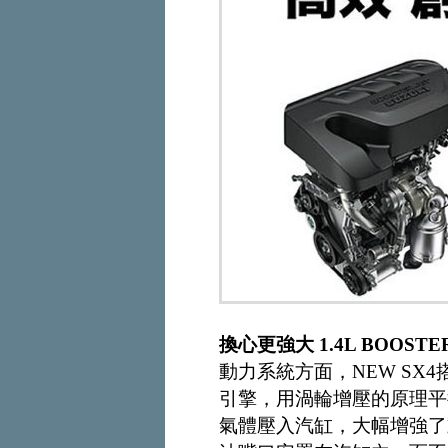
換心更強大 1.4L BOOS
動力系統方面，NEW SX4搭
引擎，用渦輪增壓的原理平
氣體壓入汽缸，大幅增強了