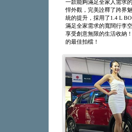
一款能夠滿足全家人需求
悍外觀，完美詮釋了跨界
統的提升，採用了1.4 L 
滿足全家需求的寬闊行李
享受創意無限的生活收納！ 
的最佳拍檔！