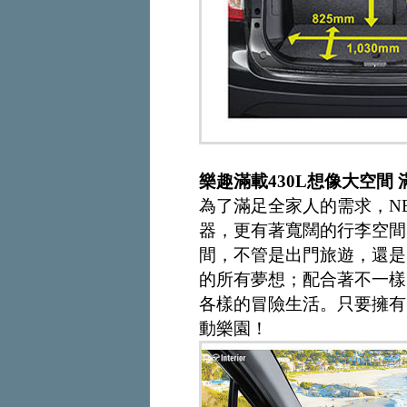
樂趣滿載430L想像大空間
為了滿足全家人的需求，NE
器，更有著寬闊的行李空間
間，不管是出門旅遊，還是日
的所有夢想；配合著不一樣
各樣的冒險生活。只要擁有了
動樂園！