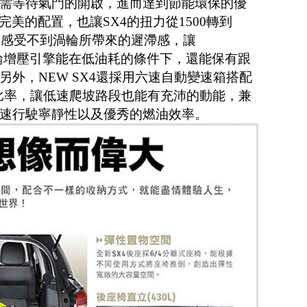
需等待氣門的開啟，進而達到節能環保的優
而引擎完美的配置，也讓SX4的扭力從1500轉到
完全感受不到渦輪所帶來的遲滯感，讓
噴渦輪增壓引擎能在低油耗的條件下，還能保有跟
外，NEW SX4還採用六速自動變速箱搭配
速比率，讓低速爬坡路段也能有充沛的動能，兼
速行駛寧靜性以及優秀的燃油效率。