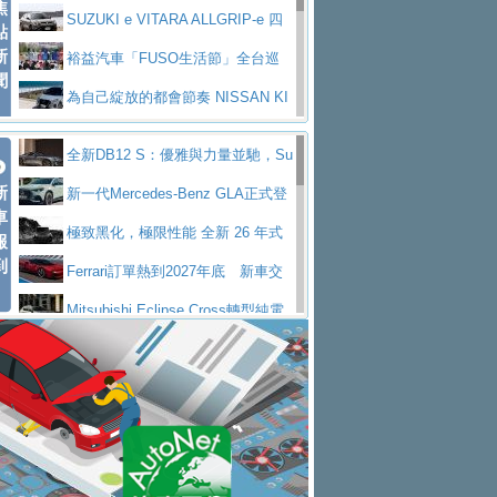
焦
V Prestige
SUZUKI e VITARA ALLGRIP-e 四
點
新
驅精神的純電新詮釋
裕益汽車「FUSO生活節」全台巡
聞
迴 結合生活體驗、交通安全與購車優惠
為自己綻放的都會節奏 NISSAN KI
CKS SAKURA
為品味獨具層峰買家打造的頂級座
全新DB12 S：優雅與力量並馳，Su
駕，MAZDA CX-90 33T AWD Premium Ca
安心舒適旅游的好夥伴 MG HS PH
新
per Tourer的顛峰之作
新一代Mercedes-Benz GLA正式登
ptain Seat
EV
許自己和家人一部舒適安全又高科
車
場 續航最高657公里、支援320kW快充
極致黑化，極限性能 全新 26 年式
報
技的座駕! Ford Territory中型油電休旅
後疫情時代最安全高效重型卡車FU
到
DEFENDER OCTA BLACK 限量登台
Ferrari訂單熱到2027年底 新車交
SO Super Great今日在台登場，結合先進安
中部車業老字號佳樂汽車取得Stella
付至少得等一年以上
Mitsubishi Eclipse Cross轉型純電
全輔助科技
ntis四品牌經銷權，全新多品牌旗艦展示中
屏東特搜大隊再添新利器 SITRAK
休旅 87kWh電池續航超過600公里
全新BMW 318i Touring豪華旅行車
心開幕啟用
救助器材車
買氣不衰、SUZUKI經銷商勇於開啟
全台限量200台 進化現型
不等零關稅的紅利，Jeep品牌今日
全新大店，新北都鈴木占地500坪土城旗艦
2025第七屆ISUZU運轉職人挑戰賽
起展開首批車交車
Volvo EX60 即將叩關，靜肅性、底
展示中心開幕
熱血登場 展現極致車技與專業職人精神
H2GP世界總決賽圓滿落幕 台灣團
盤與數位介面搶先揭露
Audi Q9 將於 2026 年底上市 旗艦
隊表現精彩
淨零減碳指標性應用 純電動水泥預