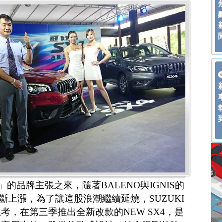
E」的品牌主張之來，隨著BALENO與IGNIS的
不斷上漲，為了讓這股浪潮繼續延燒，SUZUKI
考，在第三季推出全新改款的NEW SX4，是