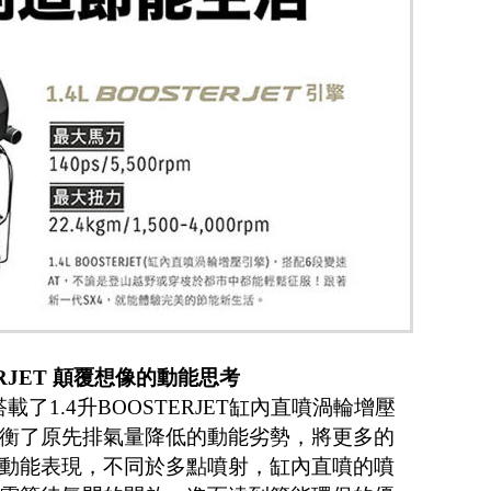
TERJET 顛覆想像的動能思考
載了1.4升BOOSTERJET缸內直噴渦輪增壓
衡了原先排氣量降低的動能劣勢，將更多的
動能表現，不同於多點噴射，缸內直噴的噴