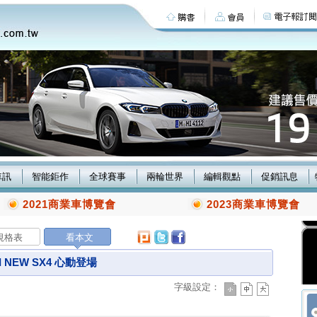
車訊
智能鉅作
全球賽事
兩輪世界
編輯觀點
促銷訊息
2021商業車博覽會
2023商業車博覽會
規格表
看本文
 NEW SX4 心動登場
字級設定：