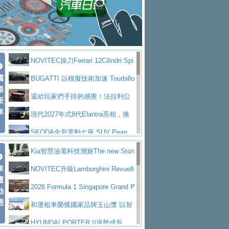
大型 SUV 鎖定七人座豪華市場
BMW攜手漫威電影【蜘蛛人：重生
拌車
消防車除了滅火裝備還需要什麼？
日】
Skoda 發表全新 Peaq 內裝：七人
一探SITRAK “準” 消防車的究竟
大益金龍初試啼聲，汽柴油5噸貨車
座純電旗艦 SUV，行李廂最大可達 935 公
全新純電 Mercedes-Benz C 400 4
不是對手
正宗年鑑2025年全球自動車年鑑1月
升
MATIC Electric 登場
奢華與科技大躍進，MAZDA全新3
NOVITEC操刀Ferrari 12Cilindri Spi
下旬問世！
2024第六屆ISUZU運轉職人挑戰賽
代CX-5全方位進化提前亮相並展開預售94.9
馬自達公布 2027 年式 MX-5 更
國
der 碳纖維空力、鍛造輪圈與Inconel排氣
BUGATTI 以模擬技術加速 Tourbillo
首度前進南台灣熱烈開戰
豪華電能休旅新星 Audi Q4 Sportba
際
萬起
新，新增 Yakudo 特別版
Skoda Peaq 發表全新電動動力系
上身
n 動態開發
還給玩家們手排的感覺！法拉利公
新
ck 55 e-tron S line
Scania Taiwan 逆風而行，加深力
統 最長續航逾 640 公里、支援雙向供電
BMW M2 首度導入 xDrive 四驅，
車
布12Cilidri Manaule手排超跑產品細節
現代2027年式8代Elantra亮相，換
道投資布局
美國與瑞士需求成關鍵推手
The all-new T-Roc 魅力 自成焦點
裝更銳利的造型、更先進的資訊娛樂系統及
SKODA全新電動七座 SUV Peaq
Maserati GT2 Stradale「Tribute to
更高效的動力
問世，擁有品牌史上最寬敞且豪華的座艙
AUDI推出首款高性能油電超跑Nuvo
Kia智慧油電科技潮旅The new Ston
MC12」全球首度亮相
迎接 RANGE ROVER 品牌家族第
車
lari，0到100公里加速2.6秒、極速350公里
百年三叉戟傳奇再啟程 Maserati 重
ic 1-7月累計銷量創歷史新高
NOVITEC升級Lamborghini Revuelt
壇
五位成員 全新 RANGE ROVER GT 預告登
造型華麗時尚、科技座艙再進化，P
／小時
返 1000 Miglia 傳承競速榮耀
法拉利首款純電跑車Luce亮相，最
o 綜效輸出增至1,048匹
2026 Formula 1 Singapore Grand P
動
場
eugeot 208小改款發表上市94.8萬起
態
大馬力超過1000匹並具備530公里最大續航
小車大空間、座艙科技更先進，SK
rix 新加坡大獎賽 Audi 極速之旅開放報名
和運租車榮獲國家品牌玉山獎 以智
里程
ODA發表全新純電跨界休旅Eipq祭平民化車
賓士AMG.EA專屬平台首作，Merc
慧移動與綠能創新
HYUNDAI PORTER II逆勢成長，