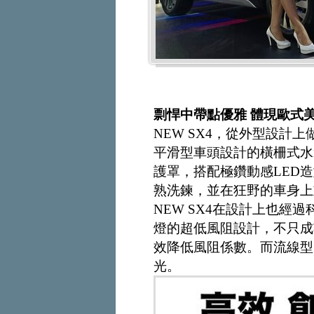
剽悍中帶點優雅 體現歐式
NEW SX4，從外型設計
平滑型車頭設計的橫柵式水
護罩，搭配極鑽動感LED
熟洗鍊，並在狂野的車身上
NEW SX4在設計上也經
燈的超低風阻設計，不只成
效降低風阻係數。而流線型
光。