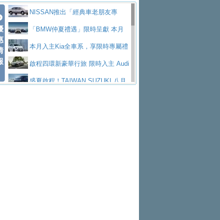
價89萬起
edes-AMG 全新GT 4-Door Coupe全球首發
福斯推出首款GTI純電性能掀背ID.
勇奪中型貨車銷售冠軍
父親節霸氣獻禮！PGO 威力125 最
NISSAN推出「經典車老朋友專
Polo GTI，擁有226匹馬力和零百加速 6.8
Jaguar 公布四門 GT車款正式車名
優
低入手價 $60,900 起 省油ｘ安全ｘ大空間
福斯商旅挺頭家 推出「德系質感 精
案」 以匠人精神煥新珍品座駕
「BMW仲夏禮遇」限時呈獻 本月
惠
秒的實力
為JAGUAR TYPE 01
終於跟上進度，LEXUS發表首款三
陪爸爸輕鬆
算圓夢」專案
yundai推出AllDayEnergy能源服
入主即享尊榮豪華五星假期 多元優購方案
本月入主Kia全車系，享限時專屬禮
情
報
排六座純電旗艦休旅 TZ
有錢也買不到的Golf R！福斯打造
務 讓電動車化身行動儲能系統
NISSAN X-TRAIL 上市首月銷量
同步實施
遇
啟程四環新豪華行旅 限時入主 Audi
全新Golf R 24h賽車將挑戰紐柏林24小時耐
SKODA公布全新小型純電跨界休旅
躋身同級前3名
Toyota歐洲純電車銷量翻倍 2026
A6 旗艦陣容 低月付5,888元起及3 年乙式險
盛夏啟程！TAIWAN SUZUKI 八月
久賽
Epiq內裝設計，預計5月19日全球首發
福斯全新 ID. Polo 起跳價約台幣94
上半年成長113％
XFORCE攜手臺南祀典大天后宮 試
購置金
禮遇全面升級
無懼暑假出行！ZS玩美Cool版與G5
萬，續航里程可達到455公里附氣動式按摩
福斯宣布Golf與T-Roc推出Full Hybri
乘就送限量「幸福駕到」過爐御守
Subaru推動燃油、油電與純電車混
0 PLUS酷涼特仕版升級通風座椅
Ford天外飛來禮 Territory旗艦響宴
座椅
d全油電複合動力車型，預計於今年第四季
KIA米蘭設計周展出Vision Meta Tu
線生產 以彈性製造應對市場變化
Volvo Trucks 承諾成為高科技供應
三件組 再享0利率 入主再抽美國雙人來回機
Forester油電版上市週年保固升級
上市
rismo概念車並公布所有相關資訊，未來將
BMW 旗艦房車7系列中期改款，外
鏈的可靠夥伴
格上租車暑期享8% LINE POINTS
票
父親節再享SUBARU爸氣豪禮
PEUGEOT、CITROEN「EN ROU
是命名為EV8
觀煥然一新、內裝科技與電動車續航里程大
借「東風」之力，HONDA推出中國
回饋 再抽黑鑰匙尊榮禮遇
匠心淬鍊展現世代躍進 ALL-NEW
TE！La Vie en Route｜法式日常，即刻啟
全能ZS翻玩新視界！全新27年式換
幅升級
製造日本重新貼牌全新4代Insight純電動休
MAZDA CX-5 延長保固禮遇限時實施
魅力 自成焦點 胡宇威擔任 The all-
程」 全車系享 5 年
裝曜黑風格套件 含舊換新60萬內輕鬆入手
暑假購車趁現在！ PGO 全車系一
旅
new T-Roc 品牌大使 攜手Volkswagen展現
2026 Honda Motorcycle Cruiser 風
日限定賞車會 指定車款送3,000元加油卡
特斯拉掀充電價格戰 EVOASIS推
不被定義的
格騎士趴圓滿落幕 風格由你定義！一起騎
Skoda Motorsport 125 週年 全台 R
訂閱制假日最低5.25元會員優惠
Honda Motorcycle攜手築間餐飲集