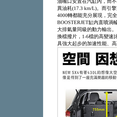
油嘴口安置在汽缸內，而不
異油耗(17.3 km/L)。
4000轉都能充分展現，
BOOSTERJET缸內直
大排氣量同級的動力輸出。另
換檔撥片，1-6檔的高變
具強大起步的加速性能、高