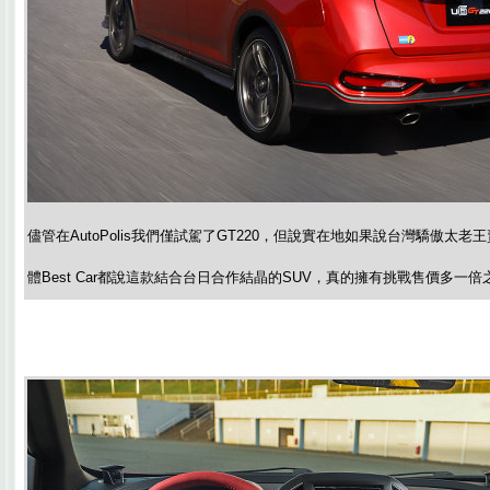
儘管在AutoPolis我們僅試駕了GT220，但說實在地如果說台灣驕傲太
體Best Car都說這款結合台日合作結晶的SUV，真的擁有挑戰售價多一