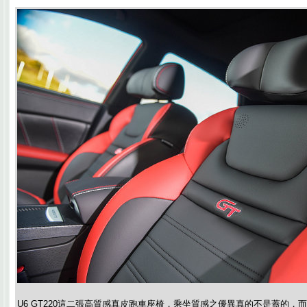
U6 GT220這二張高質感真皮跑車座椅，乘坐質感之優異真的不是蓋的，