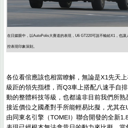
在日媒眼中，以AutoPolis大賽道的表現，U6 GT220可說不輸給X1
控表現印象深刻。
各位看倌應該也相當瞭解，無論是X1先天
級距的領先指標，而Q3車上搭配八速手自排與Q
動的整體科技等級，也都遠非目前我們所熟悉在U
接近價位之國產對手所能輕易比擬，尤其在U6
由同東名引擎（TOMEI）聯合開發的全新1.
表現已經根本無法拿昔日的動力來比擬，當