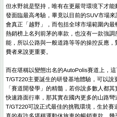
但水野就是堅持，唯有在更嚴苛環境下才能
發面臨最高考驗，畢竟以目前的SUV市場來
會真正「越野」，而包括全球市場範圍內最暢
熱銷榜上名列前茅的車款，也沒有一款強調
能，所以公路與一般道路等等的操控反應，
費者來說更重要。
而在堪稱以變態出名的AutoPolis賽道上，
T/GT220主要誕生的研發基地體驗，可以
「賽道開發學」的精髓，若你說多數人都其
快速路面行車，那其實在國內更多的山路彎道
T/GT220可說正式最佳的挑戰環境，生於
真的有許多堪稱運動休旅車的暢銷車款，幾