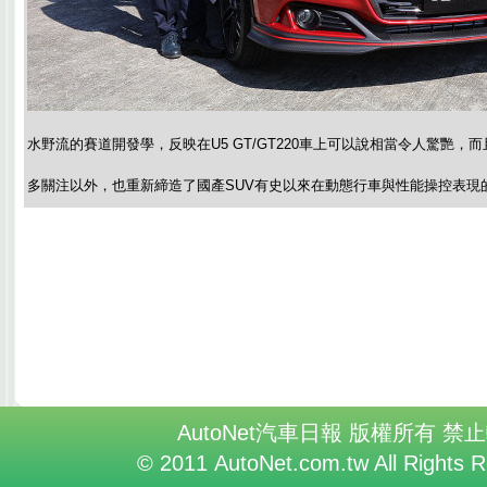
水野流的賽道開發學，反映在U5 GT/GT220車上可以說相當令人驚艷
多關注以外，也重新締造了國產SUV有史以來在動態行車與性能操控表現
AutoNet汽車日報 版權所有 禁
© 2011 AutoNet.com.tw All Rights 