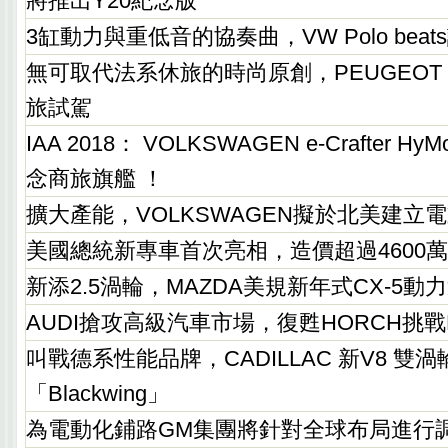
將推出Y20紀念版
3缸動力與重低音的協奏曲，VW Polo beat
無可取代法系休旅的時尚原創，PEUGEOT 5
旅試駕
IAA 2018： VOLKSWAGEN e-Crafter 
念商旅旗艦 ！
擴大產能，VOLKSWAGEN擬於北美建立
美國總統新專車首次亮相，造價超過4600
新添2.5渦輪，MAZDA美規新年式CX-5動
AUDI搶攻高級汽車市場，復甦HORCH挑戰M
叫戰德系性能品牌，CADILLAC 新V8 雙
「Blackwing」
為電動化鋪路GM集團將針對全球布局進行