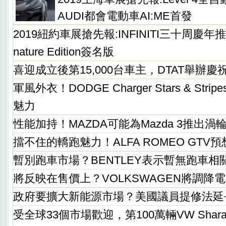
AUDI都會電動車AI:ME首發
2019紐約車展搶先報:INFINITI三十周慶年推
nature Edition簽名版
喜迎成立後第15,000台車主，DTAT舉辦
軍風外衣！DODGE Charger Stars & Stripe
魅力
性能加持！MAZDA可能為Mazda 3推出渦
擋不住的轎跑魅力！ALFA ROMEO GTV
暫別跑車市場？BENTLEY表示暫無跑車相
將反映在售價上？VOLKSWAGEN將調降
政府要擴大新能源市場？美國議員提修法延
受全球33個市場歡迎，第100萬輛VW Sha