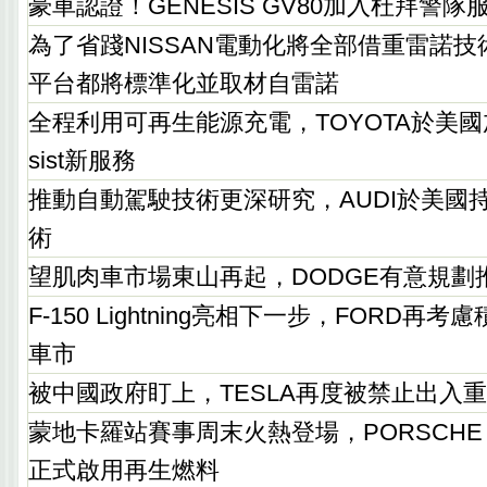
豪車認證！GENESIS GV80加入杜拜警隊
為了省踐NISSAN電動化將全部借重雷諾
平台都將標準化並取材自雷諾
全程利用可再生能源充電，TOYOTA於美國加州
sist新服務
推動自動駕駛技術更深研究，AUDI於美國
術
望肌肉車市場東山再起，DODGE有意規劃
F-150 Lightning亮相下一步，FORD
車市
被中國政府盯上，TESLA再度被禁止出入
蒙地卡羅站賽事周末火熱登場，PORSCHE Mobil
正式啟用再生燃料