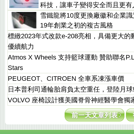
科技，讓車子變得安全而且更有
雪鐵龍將10度更換廠徽和企業識別
19年創業之初的複古風格
標緻2023年式改款e-208亮相，具備更大的
優續航力
Atmos X Wheels 支持籃球運動 贊助聯名P.LE
Stars
PEUGEOT、CITROEN 全車系凍漲車價
日本普利司通輪胎肩負太空重任，登陸月球
VOLVO 座椅設計獲美國脊骨神經醫學會獨
前一天文章列表