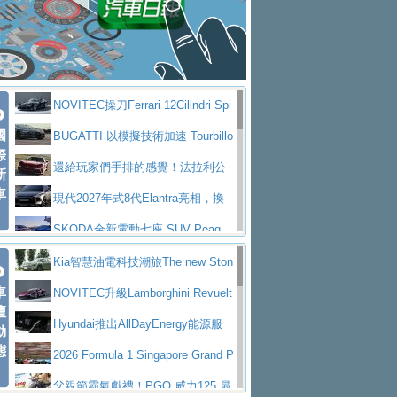
大型 SUV 鎖定七人座豪華市場
BMW攜手漫威電影【蜘蛛人：重生
拌車
消防車除了滅火裝備還需要什麼？
日】
Skoda 發表全新 Peaq 內裝：七人
一探SITRAK “準” 消防車的究竟
大益金龍初試啼聲，汽柴油5噸貨車
座純電旗艦 SUV，行李廂最大可達 935 公
全新純電 Mercedes-Benz C 400 4
不是對手
正宗年鑑2025年全球自動車年鑑1月
升
MATIC Electric 登場
奢華與科技大躍進，MAZDA全新3
NOVITEC操刀Ferrari 12Cilindri Spi
下旬問世！
2024第六屆ISUZU運轉職人挑戰賽
代CX-5全方位進化提前亮相並展開預售94.9
馬自達公布 2027 年式 MX-5 更
國
der 碳纖維空力、鍛造輪圈與Inconel排氣
BUGATTI 以模擬技術加速 Tourbillo
首度前進南台灣熱烈開戰
豪華電能休旅新星 Audi Q4 Sportba
際
萬起
新，新增 Yakudo 特別版
Skoda Peaq 發表全新電動動力系
上身
n 動態開發
還給玩家們手排的感覺！法拉利公
新
ck 55 e-tron S line
Scania Taiwan 逆風而行，加深力
統 最長續航逾 640 公里、支援雙向供電
BMW M2 首度導入 xDrive 四驅，
車
布12Cilidri Manaule手排超跑產品細節
現代2027年式8代Elantra亮相，換
道投資布局
美國與瑞士需求成關鍵推手
The all-new T-Roc 魅力 自成焦點
裝更銳利的造型、更先進的資訊娛樂系統及
SKODA全新電動七座 SUV Peaq
Maserati GT2 Stradale「Tribute to
更高效的動力
問世，擁有品牌史上最寬敞且豪華的座艙
AUDI推出首款高性能油電超跑Nuvo
Kia智慧油電科技潮旅The new Ston
MC12」全球首度亮相
迎接 RANGE ROVER 品牌家族第
車
lari，0到100公里加速2.6秒、極速350公里
百年三叉戟傳奇再啟程 Maserati 重
ic 1-7月累計銷量創歷史新高
NOVITEC升級Lamborghini Revuelt
壇
五位成員 全新 RANGE ROVER GT 預告登
造型華麗時尚、科技座艙再進化，P
／小時
返 1000 Miglia 傳承競速榮耀
法拉利首款純電跑車Luce亮相，最
o 綜效輸出增至1,048匹
Hyundai推出AllDayEnergy能源服
動
場
eugeot 208小改款發表上市94.8萬起
態
大馬力超過1000匹並具備530公里最大續航
小車大空間、座艙科技更先進，SK
務 讓電動車化身行動儲能系統
2026 Formula 1 Singapore Grand P
里程
ODA發表全新純電跨界休旅Eipq祭平民化車
賓士AMG.EA專屬平台首作，Merc
rix 新加坡大獎賽 Audi 極速之旅開放報名
父親節霸氣獻禮！PGO 威力125 最