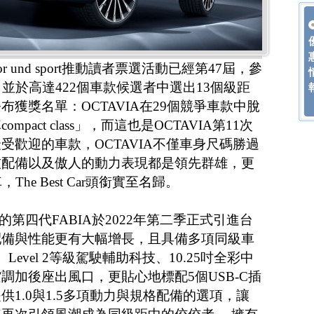
or und sport推動讀者票選活動已經第47屆，參
並於高達422個車款候選者中選出13個級距
獲獎名單：OCTAVIA在29個競爭車款中脫
act class」，而這也是OCTAVIA第11次
受歡迎的車款，OCTAVIA不僅車身尺碼勝過
技配備以及傲人的動力表現都是領先群雄，更
he Best Car頭銜實至名歸。
的第四代FABIA於2022年第二季正式引進台
配備與性能更有大幅增長，且具備多項同級車
Level 2等級駕駛輔助科技、10.25吋全彩中
調加後座出風口，更貼心地標配5個USB-C插
1.0與1.5多項動力與規格配備的選項，讓