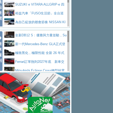
焦
V Prestige
SUZUKI e VITARA ALLGRIP-e 四
點
新
驅精神的純電新詮釋
裕益汽車「FUSO生活節」全台巡
聞
迴 結合生活體驗、交通安全與購車優惠
為自己綻放的都會節奏 NISSAN KI
CKS SAKURA
為品味獨具層峰買家打造的頂級座
全新DB12 S：優雅與力量並馳，Su
駕，MAZDA CX-90 33T AWD Premium Ca
安心舒適旅游的好夥伴 MG HS PH
新
per Tourer的顛峰之作
新一代Mercedes-Benz GLA正式登
ptain Seat
EV
許自己和家人一部舒適安全又高科
車
場 續航最高657公里、支援320kW快充
極致黑化，極限性能 全新 26 年式
報
技的座駕! Ford Territory中型油電休旅
後疫情時代最安全高效重型卡車FU
到
DEFENDER OCTA BLACK 限量登台
Ferrari訂單熱到2027年底 新車交
SO Super Great今日在台登場，結合先進安
中部車業老字號佳樂汽車取得Stella
付至少得等一年以上
Mitsubishi Eclipse Cross轉型純電
全輔助科技
ntis四品牌經銷權，全新多品牌旗艦展示中
屏東特搜大隊再添新利器 SITRAK
休旅 87kWh電池續航超過600公里
全新BMW 318i Touring豪華旅行車
心開幕啟用
救助器材車
買氣不衰、SUZUKI經銷商勇於開啟
全台限量200台 進化現型
不等零關稅的紅利，Jeep品牌今日
全新大店，新北都鈴木占地500坪土城旗艦
2025第七屆ISUZU運轉職人挑戰賽
起展開首批車交車
Volvo EX60 即將叩關，靜肅性、底
展示中心開幕
熱血登場 展現極致車技與專業職人精神
H2GP世界總決賽圓滿落幕 台灣團
盤與數位介面搶先揭露
Audi Q9 將於 2026 年底上市 旗艦
隊表現精彩
淨零減碳指標性應用 純電動水泥預