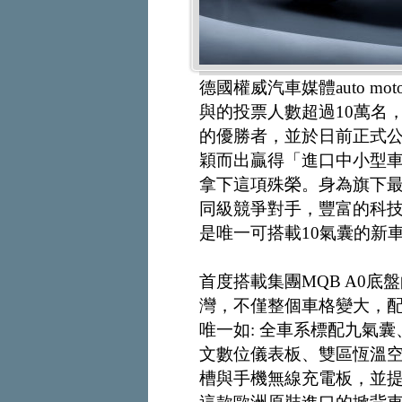
德國權威汽車媒體auto mot
與的投票人數超過10萬名，
的優勝者，並於日前正式公布
穎而出贏得「進口中小型車comp
拿下這項殊榮。身為旗下最
同級競爭對手，豐富的科
是唯一可搭載10氣囊的新車，T
首度搭載集團MQB A0底盤
灣，不僅整個車格變大，
唯一如: 全車系標配九氣囊、
文數位儀表板、雙區恆溫空
槽與手機無線充電板，並提供