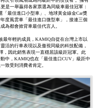
再次引領風潮成為同級距中的佼佼者 。擁有
IA更是一舉贏得各家票選為同級車最佳冠軍：
 sport票選「最佳進口小型車」、地球黃金線金Car獎
灣年度風雲車「最佳進口微型車」，接連三個
儼然成為都會掀背車最佳代言人。
家族最年輕的成員，KAMIQ自從在台灣上市以
巧靈活的行車表現以及傲視同級的科技配備，
力選擇，因此銷售表現一直穩居該級距冠軍。此
動中，KAMIQ也在「最佳進口CUV」級距中
現一致受到消費者肯定。