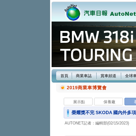
首頁
商業車誌
賞車頻道
全球
2019商業車博覽會
展示點
保養廠
榮耀獎不完 SKODA 國內外多
AUTONET記者：編輯部(02/15/2023)