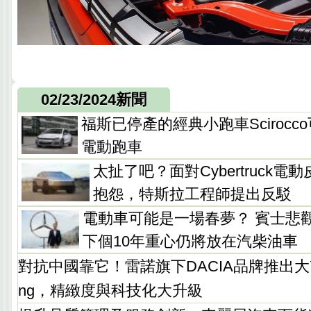
02/23/2024新聞
福斯已停產的經典小跑車Sciroc
電動跑車
太扯了吧？面對Cybertruck
抱怨，特斯拉工程師提出反駁
電動車可能是一場春夢？ 賓士悲
下個10年重心仍將放在汽柴油車
對抗中國靠它！雷諾旗下DACIA品牌推出大改
ng，精緻度與科技化大升級