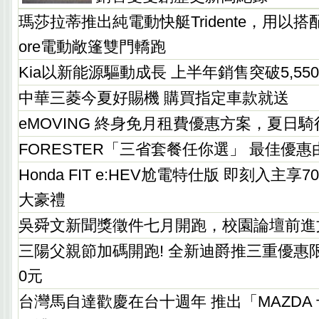
瑪莎拉蒂推出純電動快艇Tridente，用以搭配Gra
ore電動敞篷雙門轎跑
Kia以新能源驅動成長 上半年銷售突破5,55
中華三菱今夏好賜機 購買指定車款就送
eMOVING 終身免月租費優惠方案，夏日
FORESTER「三省套餐任你選」 最佳優
Honda FIT e:HEV尬電特仕版 即刻入主享
大豪禮
吳舜文新聞獎徵件七月開跑，校園論壇前進
三陽父親節加碼開跑! 全新迪爵推三重優惠限
0元
台灣馬自達歡慶在台十週年 推出「MAZDA