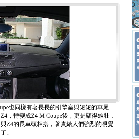
M Coupe也同樣有著長長的引擎室與短短的車尾
，轉變成Z4 M Coupe後，更是顯得雄壯，
與Z4的長車頭相搭，著實給人們強烈的視覺
智了。