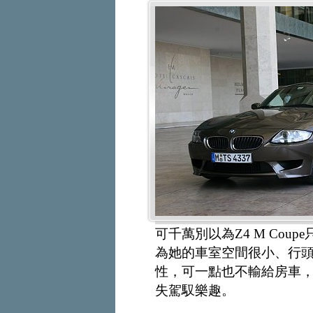
可千萬別以為Z4 M Co
為她的車室空間很小、行
性，可一點也不輸給房車
失駕馭樂趣。