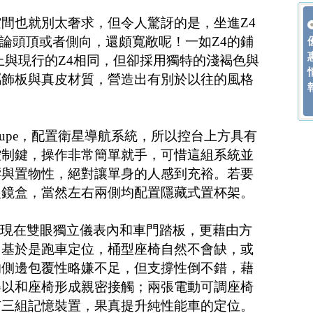
間也就別太奢求，但令人驚訝的是，坐進Z4
，無論頭頂或者側向，還頗寬敞呢！一如Z4的鋪
基本上與現行的Z4相同，但卻採用獨特的淺褐色與
屬飾板與真皮材質，營造出有別於以往的風格
Coupe，配置衛星導航系統，所以控台上方具有
控制鍵，操作非常簡單就手，可惜這組系統並
響與置物性，絕對讓單身的人感到充裕。若要
眼鏡盒，當然左右兩側均配置隱藏式置杯架。
出現在雙眼獨立儀表內和車門踏板，更藉由方
。基於是跑車定位，桶型座椅自然不會缺，或
的側邊包覆性略嫌不足，但支撐性倒不錯，藉
得以和座椅形成親密接觸；兩張電動可調座椅
有三組記憶裝置，果真提升純性能車的定位。