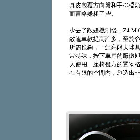
真皮包覆方向盤和手排檔
而言略嫌粗了些。
少去了敞篷機制後，Z4 M
敞篷車款提高許多，至於容量
所需也夠，一組高爾夫球
常特殊，按下車尾的廠徽
人使用。座椅後方的置物
在有限的空間內，創造出