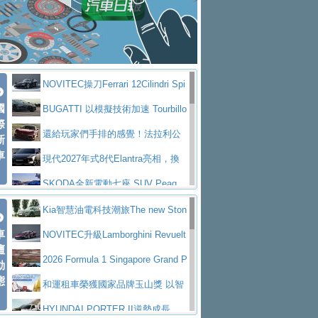
大型 SUV 鎖定七人座豪華市場
BMW攜手漫威電影【蜘蛛人：重生
拌車
消防車除了滅火裝備還需要什麼？
日】
Skoda 發表全新 Peaq 內裝：七人
一探SITRAK “準” 消防車的究竟
大益金龍初試啼聲，汽柴油5噸貨車
座純電旗艦 SUV，行李廂最大可達 935 公
全新純電 Mercedes-Benz C 400 4
不是對手
正宗年鑑2025年全球自動車年鑑1月
升
MATIC Electric 登場
奢華與科技大躍進，MAZDA全新3
NOVITEC操刀Ferrari 12Cilindri Spi
下旬問世！
2024第六屆ISUZU運轉職人挑戰賽
代CX-5全方位進化提前亮相並展開預售94.9
馬自達公布 2027 年式 MX-5 更
國
der 碳纖維空力、鍛造輪圈與Inconel排氣
BUGATTI 以模擬技術加速 Tourbillo
首度前進南台灣熱烈開戰
豪華電能休旅新星 Audi Q4 Sportba
際
萬起
新，新增 Yakudo 特別版
Skoda Peaq 發表全新電動動力系
上身
n 動態開發
還給玩家們手排的感覺！法拉利公
新
ck 55 e-tron S line
Scania Taiwan 逆風而行，加深力
統 最長續航逾 640 公里、支援雙向供電
BMW M2 首度導入 xDrive 四驅，
車
布12Cilidri Manaule手排超跑產品細節
現代2027年式8代Elantra亮相，換
道投資布局
美國與瑞士需求成關鍵推手
The all-new T-Roc 魅力 自成焦點
裝更銳利的造型、更先進的資訊娛樂系統及
SKODA全新電動七座 SUV Peaq
Maserati GT2 Stradale「Tribute to
更高效的動力
問世，擁有品牌史上最寬敞且豪華的座艙
AUDI推出首款高性能油電超跑Nuvo
Kia智慧油電科技潮旅The new Ston
MC12」全球首度亮相
迎接 RANGE ROVER 品牌家族第
車
lari，0到100公里加速2.6秒、極速350公里
百年三叉戟傳奇再啟程 Maserati 重
ic 1-7月累計銷量創歷史新高
NOVITEC升級Lamborghini Revuelt
壇
五位成員 全新 RANGE ROVER GT 預告登
造型華麗時尚、科技座艙再進化，P
／小時
返 1000 Miglia 傳承競速榮耀
法拉利首款純電跑車Luce亮相，最
o 綜效輸出增至1,048匹
2026 Formula 1 Singapore Grand P
動
場
eugeot 208小改款發表上市94.8萬起
態
大馬力超過1000匹並具備530公里最大續航
小車大空間、座艙科技更先進，SK
rix 新加坡大獎賽 Audi 極速之旅開放報名
和運租車榮獲國家品牌玉山獎 以智
里程
ODA發表全新純電跨界休旅Eipq祭平民化車
賓士AMG.EA專屬平台首作，Merc
慧移動與綠能創新
HYUNDAI PORTER II逆勢成長，