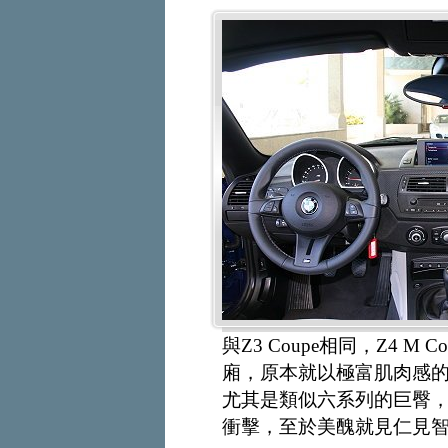
與Z3 Coupe相同，Z4 
廂，原本就以極富肌肉感的Z4
尤其是類似六系列的巨臀，
衝擊，至於美醜就見仁見