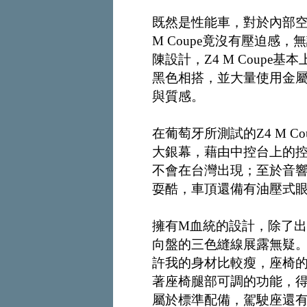
既然是性能車，對於內部空
M Coupe竟沒有壓迫感
陳設計，Z4 M Coupe
黑色相搭，並大量使用金
與質感。
在葡萄牙所測試的Z4 M 
大銀幕，藉由中控台上的
不會在台灣出現；至於音
耍酷，車頂還備有油壓式
擁有M血統的設計，除了
向盤的三色縫線展露無疑
許我的身材比較瘦，座椅
著座椅腿部可調的功能，
屬於標準配備，駕駛座還