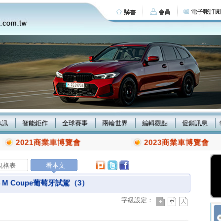
車訊
智能鉅作
全球賽事
兩輪世界
編輯觀點
促銷訊息
2021商業車博覽會
2023商業車博覽會
規格表
看本文
W Z4 M Coupe葡萄牙試駕（3）
字級設定：