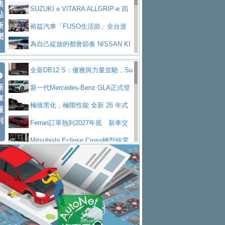
焦
V Prestige
SUZUKI e VITARA ALLGRIP-e 四
點
新
驅精神的純電新詮釋
裕益汽車「FUSO生活節」全台巡
聞
迴 結合生活體驗、交通安全與購車優惠
為自己綻放的都會節奏 NISSAN KI
CKS SAKURA
為品味獨具層峰買家打造的頂級座
全新DB12 S：優雅與力量並馳，Su
駕，MAZDA CX-90 33T AWD Premium Ca
安心舒適旅游的好夥伴 MG HS PH
新
per Tourer的顛峰之作
新一代Mercedes-Benz GLA正式登
ptain Seat
EV
許自己和家人一部舒適安全又高科
車
場 續航最高657公里、支援320kW快充
極致黑化，極限性能 全新 26 年式
報
技的座駕! Ford Territory中型油電休旅
後疫情時代最安全高效重型卡車FU
到
DEFENDER OCTA BLACK 限量登台
Ferrari訂單熱到2027年底 新車交
SO Super Great今日在台登場，結合先進安
中部車業老字號佳樂汽車取得Stella
付至少得等一年以上
Mitsubishi Eclipse Cross轉型純電
全輔助科技
ntis四品牌經銷權，全新多品牌旗艦展示中
屏東特搜大隊再添新利器 SITRAK
休旅 87kWh電池續航超過600公里
全新BMW 318i Touring豪華旅行車
心開幕啟用
救助器材車
買氣不衰、SUZUKI經銷商勇於開啟
全台限量200台 進化現型
不等零關稅的紅利，Jeep品牌今日
全新大店，新北都鈴木占地500坪土城旗艦
2025第七屆ISUZU運轉職人挑戰賽
起展開首批車交車
Volvo EX60 即將叩關，靜肅性、底
展示中心開幕
熱血登場 展現極致車技與專業職人精神
H2GP世界總決賽圓滿落幕 台灣團
盤與數位介面搶先揭露
Audi Q9 將於 2026 年底上市 旗艦
隊表現精彩
淨零減碳指標性應用 純電動水泥預