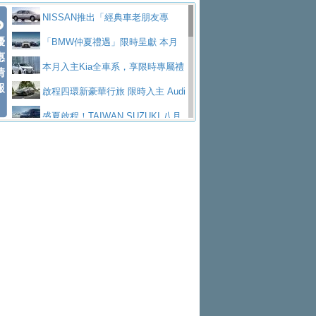
價89萬起
edes-AMG 全新GT 4-Door Coupe全球首發
福斯推出首款GTI純電性能掀背ID.
勇奪中型貨車銷售冠軍
父親節霸氣獻禮！PGO 威力125 最
NISSAN推出「經典車老朋友專
Polo GTI，擁有226匹馬力和零百加速 6.8
Jaguar 公布四門 GT車款正式車名
優
低入手價 $60,900 起 省油ｘ安全ｘ大空間
福斯商旅挺頭家 推出「德系質感 精
案」 以匠人精神煥新珍品座駕
「BMW仲夏禮遇」限時呈獻 本月
惠
秒的實力
為JAGUAR TYPE 01
終於跟上進度，LEXUS發表首款三
陪爸爸輕鬆
算圓夢」專案
yundai推出AllDayEnergy能源服
入主即享尊榮豪華五星假期 多元優購方案
本月入主Kia全車系，享限時專屬禮
情
報
排六座純電旗艦休旅 TZ
有錢也買不到的Golf R！福斯打造
務 讓電動車化身行動儲能系統
NISSAN X-TRAIL 上市首月銷量
同步實施
遇
啟程四環新豪華行旅 限時入主 Audi
全新Golf R 24h賽車將挑戰紐柏林24小時耐
SKODA公布全新小型純電跨界休旅
躋身同級前3名
Toyota歐洲純電車銷量翻倍 2026
A6 旗艦陣容 低月付5,888元起及3 年乙式險
盛夏啟程！TAIWAN SUZUKI 八月
久賽
Epiq內裝設計，預計5月19日全球首發
福斯全新 ID. Polo 起跳價約台幣94
上半年成長113％
XFORCE攜手臺南祀典大天后宮 試
購置金
禮遇全面升級
無懼暑假出行！ZS玩美Cool版與G5
萬，續航里程可達到455公里附氣動式按摩
福斯宣布Golf與T-Roc推出Full Hybri
乘就送限量「幸福駕到」過爐御守
Subaru推動燃油、油電與純電車混
0 PLUS酷涼特仕版升級通風座椅
Ford天外飛來禮 Territory旗艦響宴
座椅
d全油電複合動力車型，預計於今年第四季
KIA米蘭設計周展出Vision Meta Tu
線生產 以彈性製造應對市場變化
Volvo Trucks 承諾成為高科技供應
三件組 再享0利率 入主再抽美國雙人來回機
Forester油電版上市週年保固升級
上市
rismo概念車並公布所有相關資訊，未來將
BMW 旗艦房車7系列中期改款，外
鏈的可靠夥伴
格上租車暑期享8% LINE POINTS
票
父親節再享SUBARU爸氣豪禮
PEUGEOT、CITROEN「EN ROU
是命名為EV8
觀煥然一新、內裝科技與電動車續航里程大
借「東風」之力，HONDA推出中國
回饋 再抽黑鑰匙尊榮禮遇
匠心淬鍊展現世代躍進 ALL-NEW
TE！La Vie en Route｜法式日常，即刻啟
全能ZS翻玩新視界！全新27年式換
幅升級
製造日本重新貼牌全新4代Insight純電動休
MAZDA CX-5 延長保固禮遇限時實施
魅力 自成焦點 胡宇威擔任 The all-
程」 全車系享 5 年
裝曜黑風格套件 含舊換新60萬內輕鬆入手
暑假購車趁現在！ PGO 全車系一
旅
new T-Roc 品牌大使 攜手Volkswagen展現
2026 Honda Motorcycle Cruiser 風
日限定賞車會 指定車款送3,000元加油卡
特斯拉掀充電價格戰 EVOASIS推
不被定義的
格騎士趴圓滿落幕 風格由你定義！一起騎
Skoda Motorsport 125 週年 全台 R
訂閱制假日最低5.25元會員優惠
Honda Motorcycle攜手築間餐飲集