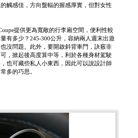
頭的觸感佳，方向盤輻的握感厚實，但對女性
 Coupe提供更為寬敞的行李廂空間，便利性較
有多少？245-300公升，容納兩人週末出遊
具也沒問題。此外，要開啟斜背車門，訣竅非
即可，掀起後高度算中等，利於各種身材駕駛
格，也可藏些私人小東西，因此可以說設計師
非常多的巧思。