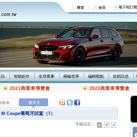
車訊
智能鉅作
全球賽事
兩輪世界
編輯觀點
促銷訊息
2021商業車博覽會
2023商業車博覽會
規格表
看本文
W Z4 M Coupe葡萄牙試駕（7）
字級設定：