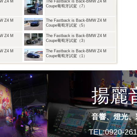
MW Z4 M
The Fastback is Back-BMW Z4 M
Coupe葡萄牙試駕（7）
MW Z4 M
The Fastback is Back-BMW Z4 M
Coupe葡萄牙試駕（5）
MW Z4 M
The Fastback is Back-BMW Z4 M
Coupe葡萄牙試駕（3）
MW Z4 M
The Fastback is Back-BMW Z4 M
Coupe葡萄牙試駕（1）