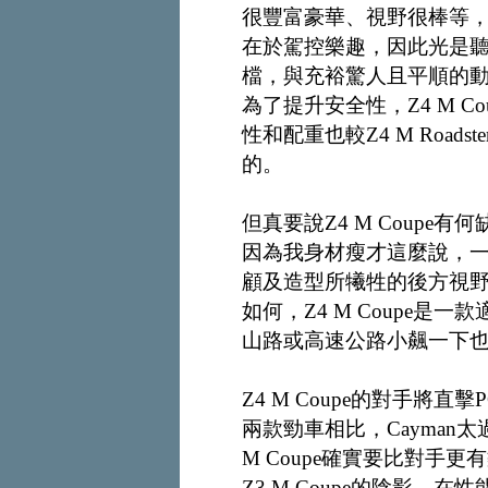
很豐富豪華、視野很棒等
在於駕控樂趣，因此光是
檔，與充裕驚人且平順的
為了提升安全性，Z4 M 
性和配重也較Z4 M Roa
的。
但真要說Z4 M Coup
因為我身材瘦才這麼說，
顧及造型所犧牲的後方視
如何，Z4 M Coupe是
山路或高速公路小飆一下
Z4 M Coupe的對手將直擊P
兩款勁車相比，Cayman
M Coupe確實要比對手更有
Z3 M Coupe的陰影，