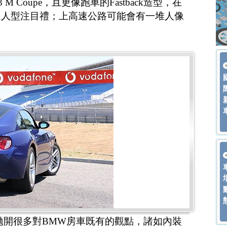
 Coupe，且更像跑車的Fastback造型，在
眾人型注目禮；上高速公路可能會有一堆人像
必然要拋開很多對BMW房車既有的觀點，諸如內裝