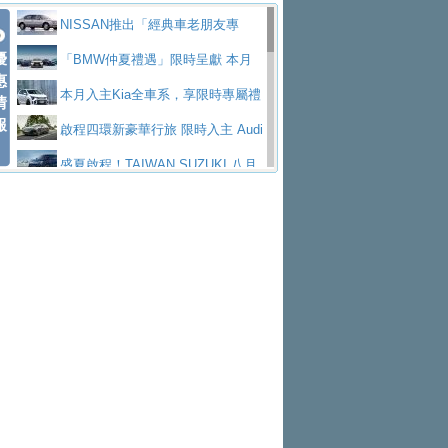
價89萬起
edes-AMG 全新GT 4-Door Coupe全球首發
福斯推出首款GTI純電性能掀背ID.
勇奪中型貨車銷售冠軍
父親節霸氣獻禮！PGO 威力125 最
NISSAN推出「經典車老朋友專
Polo GTI，擁有226匹馬力和零百加速 6.8
Jaguar 公布四門 GT車款正式車名
優
低入手價 $60,900 起 省油ｘ安全ｘ大空間
福斯商旅挺頭家 推出「德系質感 精
案」 以匠人精神煥新珍品座駕
「BMW仲夏禮遇」限時呈獻 本月
惠
秒的實力
為JAGUAR TYPE 01
終於跟上進度，LEXUS發表首款三
陪爸爸輕鬆
算圓夢」專案
yundai推出AllDayEnergy能源服
入主即享尊榮豪華五星假期 多元優購方案
本月入主Kia全車系，享限時專屬禮
情
報
排六座純電旗艦休旅 TZ
有錢也買不到的Golf R！福斯打造
務 讓電動車化身行動儲能系統
NISSAN X-TRAIL 上市首月銷量
同步實施
遇
啟程四環新豪華行旅 限時入主 Audi
全新Golf R 24h賽車將挑戰紐柏林24小時耐
SKODA公布全新小型純電跨界休旅
躋身同級前3名
Toyota歐洲純電車銷量翻倍 2026
A6 旗艦陣容 低月付5,888元起及3 年乙式險
盛夏啟程！TAIWAN SUZUKI 八月
久賽
Epiq內裝設計，預計5月19日全球首發
福斯全新 ID. Polo 起跳價約台幣94
上半年成長113％
XFORCE攜手臺南祀典大天后宮 試
購置金
禮遇全面升級
無懼暑假出行！ZS玩美Cool版與G5
萬，續航里程可達到455公里附氣動式按摩
福斯宣布Golf與T-Roc推出Full Hybri
乘就送限量「幸福駕到」過爐御守
Subaru推動燃油、油電與純電車混
0 PLUS酷涼特仕版升級通風座椅
Ford天外飛來禮 Territory旗艦響宴
座椅
d全油電複合動力車型，預計於今年第四季
KIA米蘭設計周展出Vision Meta Tu
線生產 以彈性製造應對市場變化
Volvo Trucks 承諾成為高科技供應
三件組 再享0利率 入主再抽美國雙人來回機
Forester油電版上市週年保固升級
上市
rismo概念車並公布所有相關資訊，未來將
BMW 旗艦房車7系列中期改款，外
鏈的可靠夥伴
格上租車暑期享8% LINE POINTS
票
父親節再享SUBARU爸氣豪禮
PEUGEOT、CITROEN「EN ROU
是命名為EV8
觀煥然一新、內裝科技與電動車續航里程大
借「東風」之力，HONDA推出中國
回饋 再抽黑鑰匙尊榮禮遇
匠心淬鍊展現世代躍進 ALL-NEW
TE！La Vie en Route｜法式日常，即刻啟
全能ZS翻玩新視界！全新27年式換
幅升級
製造日本重新貼牌全新4代Insight純電動休
MAZDA CX-5 延長保固禮遇限時實施
魅力 自成焦點 胡宇威擔任 The all-
程」 全車系享 5 年
裝曜黑風格套件 含舊換新60萬內輕鬆入手
暑假購車趁現在！ PGO 全車系一
旅
new T-Roc 品牌大使 攜手Volkswagen展現
2026 Honda Motorcycle Cruiser 風
日限定賞車會 指定車款送3,000元加油卡
特斯拉掀充電價格戰 EVOASIS推
不被定義的
格騎士趴圓滿落幕 風格由你定義！一起騎
Skoda Motorsport 125 週年 全台 R
訂閱制假日最低5.25元會員優惠
Honda Motorcycle攜手築間餐飲集