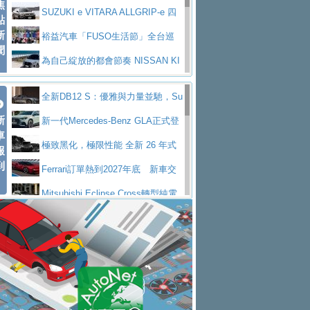
焦
V Prestige
SUZUKI e VITARA ALLGRIP-e 四
點
新
驅精神的純電新詮釋
裕益汽車「FUSO生活節」全台巡
聞
迴 結合生活體驗、交通安全與購車優惠
為自己綻放的都會節奏 NISSAN KI
CKS SAKURA
為品味獨具層峰買家打造的頂級座
全新DB12 S：優雅與力量並馳，Su
駕，MAZDA CX-90 33T AWD Premium Ca
安心舒適旅游的好夥伴 MG HS PH
新
per Tourer的顛峰之作
新一代Mercedes-Benz GLA正式登
ptain Seat
EV
許自己和家人一部舒適安全又高科
車
場 續航最高657公里、支援320kW快充
極致黑化，極限性能 全新 26 年式
報
技的座駕! Ford Territory中型油電休旅
後疫情時代最安全高效重型卡車FU
到
DEFENDER OCTA BLACK 限量登台
Ferrari訂單熱到2027年底 新車交
SO Super Great今日在台登場，結合先進安
中部車業老字號佳樂汽車取得Stella
付至少得等一年以上
Mitsubishi Eclipse Cross轉型純電
全輔助科技
ntis四品牌經銷權，全新多品牌旗艦展示中
屏東特搜大隊再添新利器 SITRAK
休旅 87kWh電池續航超過600公里
全新BMW 318i Touring豪華旅行車
心開幕啟用
救助器材車
買氣不衰、SUZUKI經銷商勇於開啟
全台限量200台 進化現型
不等零關稅的紅利，Jeep品牌今日
全新大店，新北都鈴木占地500坪土城旗艦
2025第七屆ISUZU運轉職人挑戰賽
起展開首批車交車
Volvo EX60 即將叩關，靜肅性、底
展示中心開幕
熱血登場 展現極致車技與專業職人精神
H2GP世界總決賽圓滿落幕 台灣團
盤與數位介面搶先揭露
Audi Q9 將於 2026 年底上市 旗艦
隊表現精彩
淨零減碳指標性應用 純電動水泥預