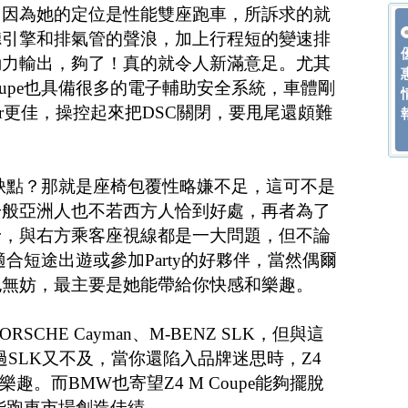
，因為她的定位是性能雙座跑車，所訴求的就
聽引擎和排氣管的聲浪，加上行程短的變速排
動力輸出，夠了！真的就令人新滿意足。尤其
Coupe也具備很多的電子輔助安全系統，車體剛
dster更佳，操控起來把DSC關閉，要甩尾還頗難
e有何缺點？那就是座椅包覆性略嫌不足，這可不是
一般亞洲人也不若西方人恰到好處，再者為了
野，與右方乘客座視線都是一大問題，但不論
一款適合短途出遊或參加Party的好夥伴，當然偶爾
也無妨，最主要是她能帶給你快感和樂趣。
ORSCHE Cayman、M-BENZ SLK，但與這
太過SLK又不及，當你還陷入品牌迷思時，Z4
樂趣。而BMW也寄望Z4 M Coupe能夠擺脫
在性能跑車市場創造佳績。