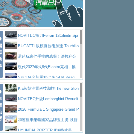
大型 SUV 鎖定七人座豪華市場
BMW攜手漫威電影【蜘蛛人：重生
拌車
消防車除了滅火裝備還需要什麼？
日】
Skoda 發表全新 Peaq 內裝：七人
一探SITRAK “準” 消防車的究竟
大益金龍初試啼聲，汽柴油5噸貨車
座純電旗艦 SUV，行李廂最大可達 935 公
全新純電 Mercedes-Benz C 400 4
不是對手
正宗年鑑2025年全球自動車年鑑1月
升
MATIC Electric 登場
奢華與科技大躍進，MAZDA全新3
NOVITEC操刀Ferrari 12Cilindri Spi
下旬問世！
2024第六屆ISUZU運轉職人挑戰賽
代CX-5全方位進化提前亮相並展開預售94.9
馬自達公布 2027 年式 MX-5 更
國
der 碳纖維空力、鍛造輪圈與Inconel排氣
BUGATTI 以模擬技術加速 Tourbillo
首度前進南台灣熱烈開戰
豪華電能休旅新星 Audi Q4 Sportba
際
萬起
新，新增 Yakudo 特別版
Skoda Peaq 發表全新電動動力系
上身
n 動態開發
還給玩家們手排的感覺！法拉利公
新
ck 55 e-tron S line
Scania Taiwan 逆風而行，加深力
統 最長續航逾 640 公里、支援雙向供電
BMW M2 首度導入 xDrive 四驅，
車
布12Cilidri Manaule手排超跑產品細節
現代2027年式8代Elantra亮相，換
道投資布局
美國與瑞士需求成關鍵推手
The all-new T-Roc 魅力 自成焦點
裝更銳利的造型、更先進的資訊娛樂系統及
SKODA全新電動七座 SUV Peaq
Maserati GT2 Stradale「Tribute to
更高效的動力
問世，擁有品牌史上最寬敞且豪華的座艙
AUDI推出首款高性能油電超跑Nuvo
Kia智慧油電科技潮旅The new Ston
MC12」全球首度亮相
迎接 RANGE ROVER 品牌家族第
車
lari，0到100公里加速2.6秒、極速350公里
百年三叉戟傳奇再啟程 Maserati 重
ic 1-7月累計銷量創歷史新高
NOVITEC升級Lamborghini Revuelt
壇
五位成員 全新 RANGE ROVER GT 預告登
造型華麗時尚、科技座艙再進化，P
／小時
返 1000 Miglia 傳承競速榮耀
法拉利首款純電跑車Luce亮相，最
o 綜效輸出增至1,048匹
2026 Formula 1 Singapore Grand P
動
場
eugeot 208小改款發表上市94.8萬起
態
大馬力超過1000匹並具備530公里最大續航
小車大空間、座艙科技更先進，SK
rix 新加坡大獎賽 Audi 極速之旅開放報名
和運租車榮獲國家品牌玉山獎 以智
里程
ODA發表全新純電跨界休旅Eipq祭平民化車
賓士AMG.EA專屬平台首作，Merc
慧移動與綠能創新
HYUNDAI PORTER II逆勢成長，