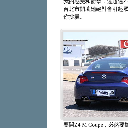
我的感受和衝擊，遠超過Z3 M
台北市開著她絕對會引起
你挑釁。
要開Z4 M Coupe，