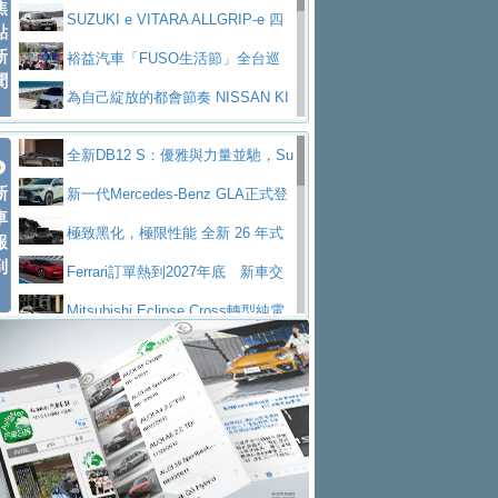
焦
V Prestige
SUZUKI e VITARA ALLGRIP-e 四
點
新
驅精神的純電新詮釋
裕益汽車「FUSO生活節」全台巡
聞
迴 結合生活體驗、交通安全與購車優惠
為自己綻放的都會節奏 NISSAN KI
CKS SAKURA
為品味獨具層峰買家打造的頂級座
全新DB12 S：優雅與力量並馳，Su
駕，MAZDA CX-90 33T AWD Premium Ca
安心舒適旅游的好夥伴 MG HS PH
新
per Tourer的顛峰之作
新一代Mercedes-Benz GLA正式登
ptain Seat
EV
許自己和家人一部舒適安全又高科
車
場 續航最高657公里、支援320kW快充
極致黑化，極限性能 全新 26 年式
報
技的座駕! Ford Territory中型油電休旅
後疫情時代最安全高效重型卡車FU
到
DEFENDER OCTA BLACK 限量登台
Ferrari訂單熱到2027年底 新車交
SO Super Great今日在台登場，結合先進安
中部車業老字號佳樂汽車取得Stella
付至少得等一年以上
Mitsubishi Eclipse Cross轉型純電
全輔助科技
ntis四品牌經銷權，全新多品牌旗艦展示中
屏東特搜大隊再添新利器 SITRAK
休旅 87kWh電池續航超過600公里
全新BMW 318i Touring豪華旅行車
心開幕啟用
救助器材車
買氣不衰、SUZUKI經銷商勇於開啟
全台限量200台 進化現型
不等零關稅的紅利，Jeep品牌今日
全新大店，新北都鈴木占地500坪土城旗艦
2025第七屆ISUZU運轉職人挑戰賽
起展開首批車交車
Volvo EX60 即將叩關，靜肅性、底
展示中心開幕
熱血登場 展現極致車技與專業職人精神
H2GP世界總決賽圓滿落幕 台灣團
盤與數位介面搶先揭露
Audi Q9 將於 2026 年底上市 旗艦
隊表現精彩
淨零減碳指標性應用 純電動水泥預