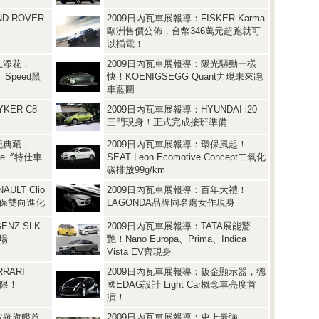
D ROVER
2009日內瓦車展報導：FISKER Karma
歐洲售價公佈，台幣346萬元超跑就可
以插電！
上添花，
2009日內瓦車展報導：陽光驅動一樣
T Speed黑
快！KOENIGSEGG Quant力現未來跑
車藍圖
KER C8
2009日內瓦車展報導：HYUNDAI i20
三門現身！正式完成接班準備
紀典藏，
2009日內瓦車展報導：環保風起！
aire〞特仕車
SEAT Leon Ecomotive Concept二氧化
碳排放99g/km
LT Clio
2009日內瓦車展報導：百年大禮！
能、環保雙向進化
LAGONDA品牌同名處女作現身
NZ SLK
2009日內瓦車展報導：TATA展能驚
登場
艷！Nano Europa、Prima、Indica
Vista EV齊現身
RARI
2009日內瓦車展報導：鈑金顯示器，德
極限！
國EDAG設計 Light Car概念車亮度首
演！
波羅旗艦首
2009日內瓦車展報導：史上最強