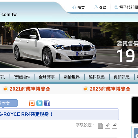
車訊
智能鉅作
全球賽事
兩輪世界
編輯觀點
促銷訊息
2021商業車博覽會
2023商業車博覽會
看本文
-ROYCE RR4確定現身！
字級設定：