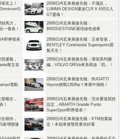
環保至上！
2009日內瓦車展搶先報：不滿足，
Omnivore引
LUMMA DESIGN重改CLR X 650注入
GT靈魂！
變頻馬力，
2009日內瓦車展搶先報：
雙馬合一發表！
BRIDGESTONE展現綠色成果
IA即將發表
2009日內瓦車展搶先報：王者登基，
！
BENTLEY Continental Supersports霸
氣天生！
輕質優雅，
2009日內瓦車展搶先報：環保系列擴
lante斯文首
編，VOLVO DRIVe車系再放「四」！
2009日內瓦車展搶先報：BUGATTI
ampo電動
Veyron挑戰1350hp？車展中揭曉！
先發概念，
2009日內瓦車展搶先報：完全賽道競技
發表！
設定，ABARTH Grande Punto
SuperSport即將發表！
符合期待，
2009日內瓦車展搶先報：KTM拍案敲
mo S新增變速
定！本屆車展雙星要你好看
ISSAN新世
2009日內瓦車展搶先報：有豪華也不忘