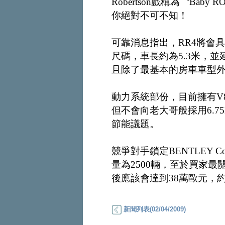
Robertson戲稱為〝Ba
你絕對不可不知！
可靠消息指出，RR4將會
尺碼，車長約為5.3米，並延
且除了最基本的房車車型外
動力系統部份，目前擁有V
但不會向老大哥般採用6.
節能議題。
競爭對手鎖定BENTLEY Cont
量為2500輛，至於買家
後應該會達到38萬歐元，約合新
新聞列表(02/04/2009)