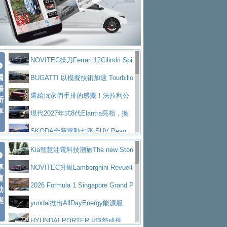
大型 SUV 鎖定七人座豪華市場
BMW攜手漫威電影【蜘蛛人：重生
拌車
消防車除了滅火裝備還需要什麼？
日】
Skoda 發表全新 Peaq 內裝：七人
一探SITRAK “準” 消防車的究竟
大益金龍初試啼聲，汽柴油5噸貨車
座純電旗艦 SUV，行李廂最大可達 935 公
全新純電 Mercedes-Benz C 400 4
不是對手
正宗年鑑2025年全球自動車年鑑1月
升
MATIC Electric 登場
奢華與科技大躍進，MAZDA全新3
NOVITEC操刀Ferrari 12Cilindri Spi
下旬問世！
2024第六屆ISUZU運轉職人挑戰賽
代CX-5全方位進化提前亮相並展開預售94.9
馬自達公布 2027 年式 MX-5 更
國
der 碳纖維空力、鍛造輪圈與Inconel排氣
BUGATTI 以模擬技術加速 Tourbillo
首度前進南台灣熱烈開戰
豪華電能休旅新星 Audi Q4 Sportba
際
萬起
新，新增 Yakudo 特別版
Skoda Peaq 發表全新電動動力系
上身
n 動態開發
還給玩家們手排的感覺！法拉利公
新
ck 55 e-tron S line
Scania Taiwan 逆風而行，加深力
統 最長續航逾 640 公里、支援雙向供電
BMW M2 首度導入 xDrive 四驅，
車
布12Cilidri Manaule手排超跑產品細節
現代2027年式8代Elantra亮相，換
道投資布局
美國與瑞士需求成關鍵推手
The all-new T-Roc 魅力 自成焦點
裝更銳利的造型、更先進的資訊娛樂系統及
SKODA全新電動七座 SUV Peaq
Maserati GT2 Stradale「Tribute to
更高效的動力
問世，擁有品牌史上最寬敞且豪華的座艙
AUDI推出首款高性能油電超跑Nuvo
Kia智慧油電科技潮旅The new Ston
MC12」全球首度亮相
迎接 RANGE ROVER 品牌家族第
車
lari，0到100公里加速2.6秒、極速350公里
百年三叉戟傳奇再啟程 Maserati 重
ic 1-7月累計銷量創歷史新高
NOVITEC升級Lamborghini Revuelt
壇
五位成員 全新 RANGE ROVER GT 預告登
造型華麗時尚、科技座艙再進化，P
／小時
返 1000 Miglia 傳承競速榮耀
法拉利首款純電跑車Luce亮相，最
o 綜效輸出增至1,048匹
2026 Formula 1 Singapore Grand P
動
場
eugeot 208小改款發表上市94.8萬起
態
大馬力超過1000匹並具備530公里最大續航
小車大空間、座艙科技更先進，SK
rix 新加坡大獎賽 Audi 極速之旅開放報名
yundai推出AllDayEnergy能源服
里程
ODA發表全新純電跨界休旅Eipq祭平民化車
賓士AMG.EA專屬平台首作，Merc
務 讓電動車化身行動儲能系統
HYUNDAI PORTER II逆勢成長，