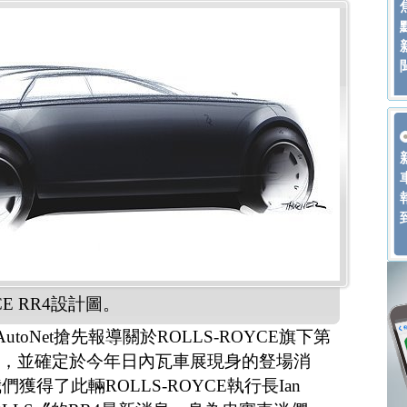
CE RR4設計圖。
toNet搶先報導關於ROLLS-ROYCE旗下第
圖，並確定於今年日內瓦車展現身的豋場消
得了此輛ROLLS-ROYCE執行長Ian