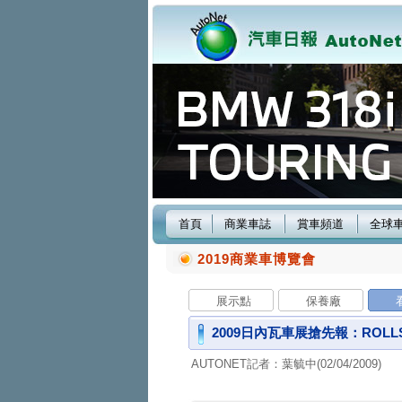
首頁
商業車誌
賞車頻道
全球
2019商業車博覽會
展示點
保養廠
2009日內瓦車展搶先報：ROLLS
AUTONET記者：葉毓中(02/04/2009)