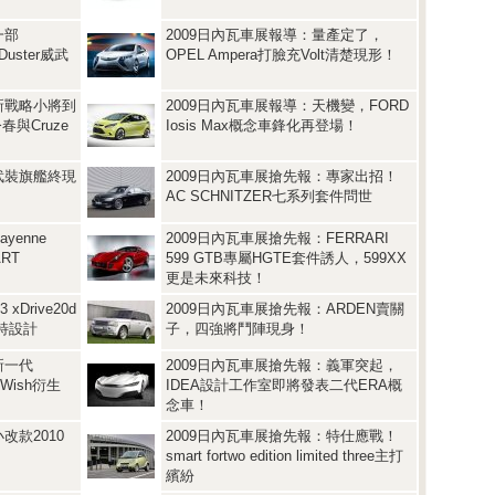
一部
2009日內瓦車展報導：量產定了，
Duster威武
OPEL Ampera打臉充Volt清楚現形！
新戰略小將到
2009日內瓦車展報導：天機變，FORD
今春與Cruze
Iosis Max概念車鋒化再登場！
武裝旗艦終現
2009日內瓦車展搶先報：專家出招！
AC SCHNITZER七系列套件問世
yenne
2009日內瓦車展搶先報：FERRARI
RT
599 GTB專屬HGTE套件誘人，599XX
更是未來科技！
Drive20d
2009日內瓦車展搶先報：ARDEN賣關
特設計
子，四強將鬥陣現身！
新一代
2009日內瓦車展搶先報：義軍突起，
是Wish衍生
IDEA設計工作室即將發表二代ERA概
念車！
改款2010
2009日內瓦車展搶先報：特仕應戰！
smart fortwo edition limited three主打
繽紛