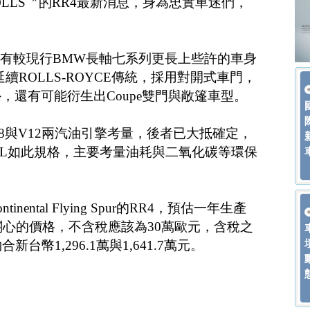
by ROLLS〞的RR4最新消息，身為忠實車迷們，
具有較現行BMW長軸七系列更長上些許的車身
續ROLLS-ROYCE傳統，採用對開式車門，
，還有可能衍生出Coupe雙門與敞篷車型。
8與V12兩汽油引擎考量，後者已大抵確定，
75L如此規格，主要考量油耗與二氧化碳等環保
inental Flying Spur的RR4，預估一年生產
最關心的價格，不含稅應該為30萬歐元，含稅之
台幣1,296.1萬與1,641.7萬元。