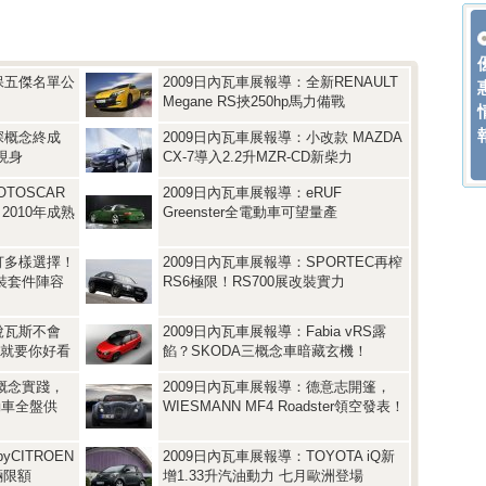
保五傑名單公
2009日內瓦車展報導：全新RENAULT
Megane RS挾250hp馬力備戰
深概念終成
2009日內瓦車展報導：小改款 MAZDA
本現身
CX-7導入2.2升MZR-CD新柴力
TOSCAR
2009日內瓦車展報導：eRUF
2010年成熟
Greenster全電動車可望量產
打多樣選擇！
2009日內瓦車展報導：SPORTEC再榨
o改裝套件陣容
RS6極限！RS700展改裝實力
說瓦斯不會
2009日內瓦車展報導：Fabia vRS露
mc就要你好看
餡？SKODA三概念車暗藏玄機！
0概念實踐，
2009日內瓦車展報導：德意志開篷，
r電動車全盤供
WIESMANN MF4 Roadster領空發表！
yCITROEN
2009日內瓦車展報導：TOYOTA iQ新
輛限額
增1.33升汽油動力 七月歐洲登場