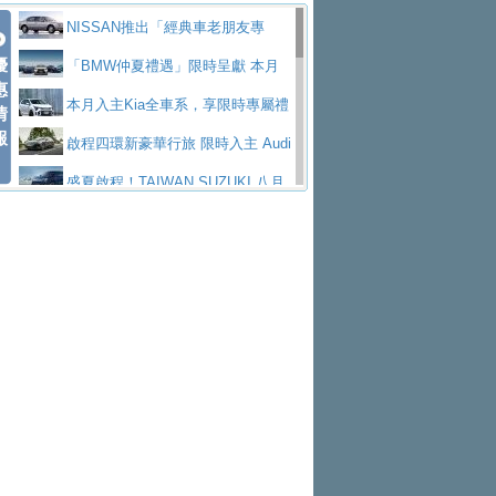
價89萬起
edes-AMG 全新GT 4-Door Coupe全球首發
福斯推出首款GTI純電性能掀背ID.
勇奪中型貨車銷售冠軍
父親節霸氣獻禮！PGO 威力125 最
NISSAN推出「經典車老朋友專
Polo GTI，擁有226匹馬力和零百加速 6.8
Jaguar 公布四門 GT車款正式車名
優
低入手價 $60,900 起 省油ｘ安全ｘ大空間
福斯商旅挺頭家 推出「德系質感 精
案」 以匠人精神煥新珍品座駕
「BMW仲夏禮遇」限時呈獻 本月
惠
秒的實力
為JAGUAR TYPE 01
終於跟上進度，LEXUS發表首款三
陪爸爸輕鬆
算圓夢」專案
和運租車榮獲國家品牌玉山獎 以智
入主即享尊榮豪華五星假期 多元優購方案
本月入主Kia全車系，享限時專屬禮
情
報
排六座純電旗艦休旅 TZ
有錢也買不到的Golf R！福斯打造
慧移動與綠能創新
Volvo Trucks 承諾成為高科技供應
同步實施
遇
啟程四環新豪華行旅 限時入主 Audi
全新Golf R 24h賽車將挑戰紐柏林24小時耐
SKODA公布全新小型純電跨界休旅
鏈的可靠夥伴
XFORCE攜手臺南祀典大天后宮 試
A6 旗艦陣容 低月付5,888元起及3 年乙式險
盛夏啟程！TAIWAN SUZUKI 八月
久賽
Epiq內裝設計，預計5月19日全球首發
福斯全新 ID. Polo 起跳價約台幣94
乘就送限量「幸福駕到」過爐御守
NISSAN X-TRAIL 上市首月銷量
購置金
禮遇全面升級
無懼暑假出行！ZS玩美Cool版與G5
萬，續航里程可達到455公里附氣動式按摩
福斯宣布Golf與T-Roc推出Full Hybri
躋身同級前3名
格上租車暑期享8% LINE POINTS
0 PLUS酷涼特仕版升級通風座椅
Ford天外飛來禮 Territory旗艦響宴
座椅
d全油電複合動力車型，預計於今年第四季
KIA米蘭設計周展出Vision Meta Tu
回饋 再抽黑鑰匙尊榮禮遇
Toyota歐洲純電車銷量翻倍 2026
三件組 再享0利率 入主再抽美國雙人來回機
Forester油電版上市週年保固升級
上市
rismo概念車並公布所有相關資訊，未來將
BMW 旗艦房車7系列中期改款，外
上半年成長113％
Subaru推動燃油、油電與純電車混
票
父親節再享SUBARU爸氣豪禮
PEUGEOT、CITROEN「EN ROU
是命名為EV8
觀煥然一新、內裝科技與電動車續航里程大
借「東風」之力，HONDA推出中國
線生產 以彈性製造應對市場變化
魅力 自成焦點 胡宇威擔任 The all-
TE！La Vie en Route｜法式日常，即刻啟
全能ZS翻玩新視界！全新27年式換
幅升級
製造日本重新貼牌全新4代Insight純電動休
new T-Roc 品牌大使 攜手Volkswagen展現
匠心淬鍊展現世代躍進 ALL-NEW
程」 全車系享 5 年
裝曜黑風格套件 含舊換新60萬內輕鬆入手
暑假購車趁現在！ PGO 全車系一
旅
不被定義的
MAZDA CX-5 延長保固禮遇限時實施
2026 Honda Motorcycle Cruiser 風
日限定賞車會 指定車款送3,000元加油卡
特斯拉掀充電價格戰 EVOASIS推
格騎士趴圓滿落幕 風格由你定義！一起騎
全台最速充電樁降臨桃園！ 華城電
訂閱制假日最低5.25元會員優惠
Honda Motorcycle攜手築間餐飲集