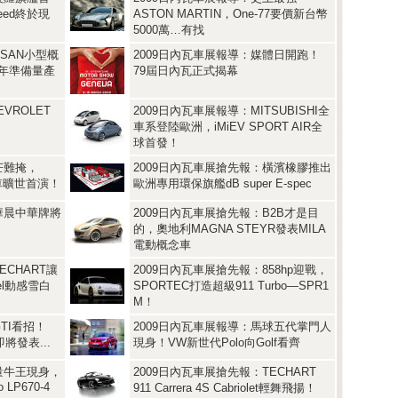
peed終於現
ASTON MARTIN，One-77要價新台幣
5000萬…有找
SSAN小型概
2009日內瓦車展報導：媒體日開跑！
10年準備量產
79屆日內瓦正式揭幕
VROLET
2009日內瓦車展報導：MITSUBISHI全
車系登陸歐洲，iMiEV SPORT AIR全
球首發！
芒難掩，
2009日內瓦車展搶先報：橫濱橡膠推出
念跑車曠世首演！
歐洲專用環保旗艦dB super E-spec
華晨中華牌將
2009日內瓦車展搶先報：B2B才是目
的，奧地利MAGNA STEYR發表MILA
電動概念車
ECHART讓
2009日內瓦車展搶先報：858hp迎戰，
esel動感雪白
SPORTEC打造超級911 Turbo—SPR1
M！
TI看招！
2009日內瓦車展報導：馬球五代掌門人
S即將發表...
現身！VW新世代Polo向Golf看齊
量牛王現身，
2009日內瓦車展搶先報：TECHART
 LP670-4
911 Carrera 4S Cabriolet輕舞飛揚！