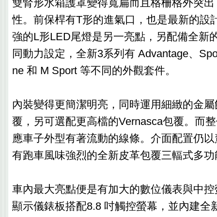
雙腎形水箱護罩變得寬扁而且格柵格外突出
性。前保桿有T形的進氣口，也是最新的設
強的L形LED尾燈是另一亮點，另配備全新
同動力設定，全新3系列有 Advantage、Sport L
ne 和 M Sport 等不同的外觀套件。
內裝變得更簡潔明亮，同時運用細緻的金屬
覆，另可選配更高檔的Vernasca包覆。
應車子外型有著流動的線條。介面配置仍以
有跑車風味強烈的全新皮革包覆三輻式多功
車內最大亮點便是有加大的數位儀表與中控螢
顯示儀錶板搭配8.8 吋觸控螢幕，並內建全新B