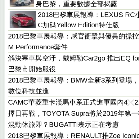
身巴黎，重要數據全部揭露
2018巴黎車展報導：LEXUS R
C加碼Yellow Edition特仕版
2018巴黎車展報導：感官衝擊與優異的操控
M Performance套件
解決塞車與空汙，戴姆勒Car2go 推出EQ f
巴黎市開始服役
2018巴黎車展報導：BMW全新3系列登場
數位科技並進
CAMC華菱重卡漢馬車系正式進軍國內4╳
擇日再戰，TOYOTA Supra將於2019年第
混動休旅即？BUGATTI表示正在考慮
2018巴黎車展報導：RENAULT推Zoe Ico