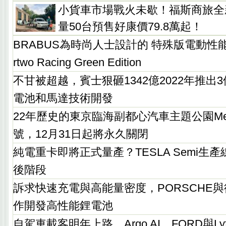
小貨車市場戰火未歇！福斯商旅全新Ca
量50台預售好康價79.8萬起！
BRABUS為時尚人士設計的 特殊版電動性能小車S
rtwo Racing Green Edition
不甘被超越，賓士狠砸1342億2022年推出
電池和馬達技術開發
22年歷史的東京臨海副都心汽車主題公園Me
號，12月31日起將永久關閉
純電重卡即將正式量產？TESLA Semi生
後階段
訴求快速充電與高能量密度，PORSCHE與
作開發高性能鋰電池
自駕車載客明年上路，Argo AI、FORD與L