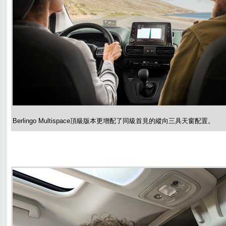
Berlingo Multispace頂級版本更增配了同級首見的縱向三具天窗配置。