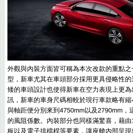
外觀與內裝方面皆可稱為本次改款的重點之
型，新車尤其在車頭部分採用更具侵略性的
矮的車頭設計也使得新車在空力表現上更為
訊，新車的車身尺碼相較於現行車款略有縮
與軸距便分別來到4750mm以及2790mm，
的風阻係數。內裝部分也同樣滿驚喜，藉由1
板以及電子排檔桿等要素，讓座艙內部呈現