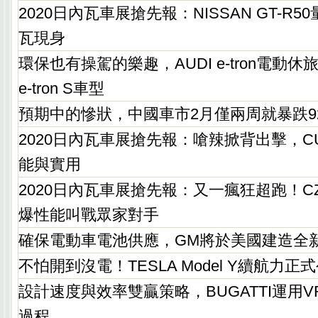
2020日內瓦車展搶先報：NISSAN GT-R
瓦現身
環保也有操駕的樂趣，AUDI e-tron電動休
e-tron S車型
預期中的慘狀，中國車市2月僅兩周就暴跌9
2020日內瓦車展搶先報：嗆辣掀背出擊，CUP
能與實用
2020日內瓦車展搶先報：又一瘋狂超跑！CZI
爆性能叫戰眾家對手
確保電動車電池供應，GM將於美國建造全
不怕開到沒電！TESLA Model Y續航力正
設計速度與效率雙贏策略，BUGATTI運用
過程