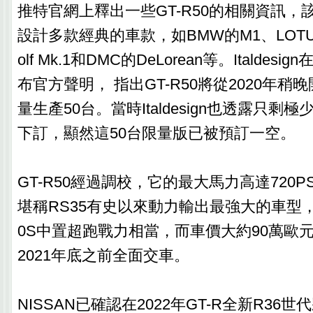
推特官網上釋出一些GT-R50的相關資訊，
設計多款經典的車款，如BMW的M1、LOTUS的
olf Mk.1和DMC的DeLorean等。Italdesi
布官方聲明， 指出GT-R50將從2020年
量生產50台。當時Italdesign也透露只剩
下訂，顯然這50台限量版已被預訂一空。
GT-R50經過調校，它的最大馬力高達720PS
堪稱RS35有史以來動力輸出最強大的車型，和
0S中置超跑戰力相當，而車價大約90萬歐元，
2021年底之前全面交車。
NISSAN已確認在2022年GT-R全新R36