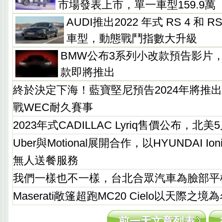
市場發表上市，單一車型159.9萬
AUDI推出2022 年式 RS 4 和 RS 5
車型，動態戰鬥指數大升級
BMW公布3系列小改款預告影片
款即將推出
終於決定下海！藍寶堅尼預告2024年將推出
戰WEC耐久賽事
2023年式CADILLAC Lyriq售價公布，北
Uber與Motional展開合作，以HYUNDAI I
無人送餐服務
我們一樣也不一樣，台北合眾汽車為臉部平
Maserati敞篷超跑MC20 Cielo以天際之
前一天文章列表