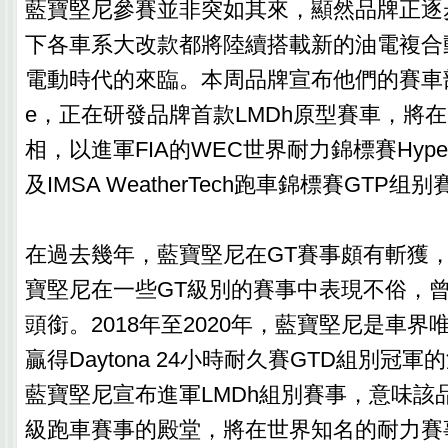
藍寶堅尼參賽並非突如其來，顯然品牌正逐
下各車系大改款都將陸續搭載新的油電複合
電動時代的來臨。本周品牌宣布他們的賽車部門Sq
e，正在研發品牌首款LMDh原型賽車，將在
相，以進軍FIA的WEC世界耐力錦標賽Hype
及IMSA WeatherTech跑車錦標賽GTP组
在過去幾年，藍寶堅尼在GT賽事頗有斬獲，自
寶堅尼在一些GT級別的賽事中表現不俗，曾
頭銜。2018年至2020年，藍寶堅尼是車
贏得Daytona 24小時耐久賽GTD組別冠
藍寶堅尼宣布進軍LMDh組別賽事，意味該
級跑車賽事的殿堂，將在世界知名的耐力賽