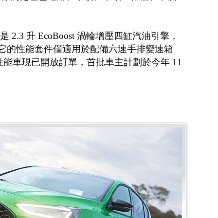
 的動力是 2.3 升 EcoBoost 渦輪增壓四缸汽油引擎，
述，它的性能套件僅適用於配備六速手排變速箱
性能車現已開放訂單，首批車主計劃於今年 11