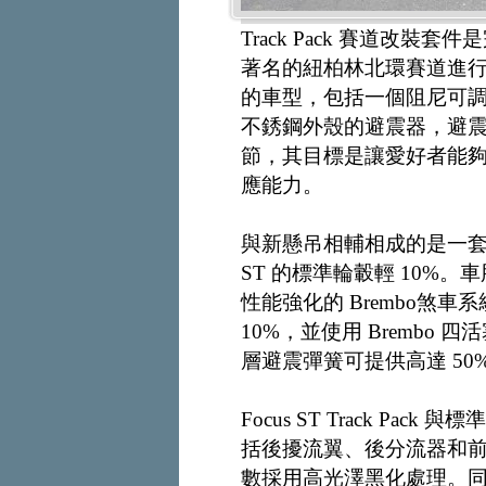
Track Pack 賽道改
著名的紐柏林北環賽道進行測試
的車型，包括一個阻尼可調的 
不銹鋼外殼的避震器，避震
節，其目標是讓愛好者能
應能力。
與新懸吊相輔相成的是一套 1
ST 的標準輪轂輕 10%。車胎具是
性能強化的 Brembo煞
10%，並使用 Bremb
層避震彈簧可提供高達 50
Focus ST Track P
括後擾流翼、後分流器和
數採用高光澤黑化處理。