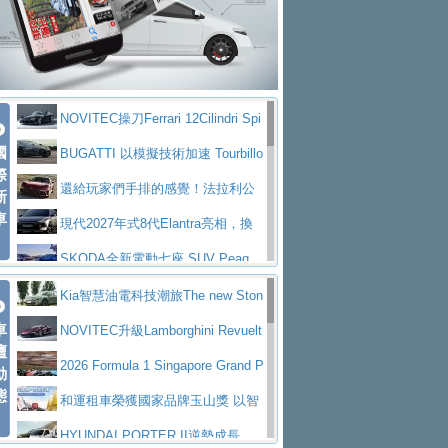
大型 SUV 鎖定七人座豪華市場
BMW攜手漫威電影【蜘蛛人：重生
拌車
消防車除了滅火裝備還需要什麼？
日】
Skoda 發表全新 Peaq 內裝：七人
一探SITRAK “準” 消防車的究竟
大益金龍初試啼聲，汽柴油5噸貨車
座純電旗艦 SUV，行李廂最大可達 935 公
全新純電 Mercedes-Benz C 400 4
不是對手
正宗年鑑2025年全球自動車年鑑1月
升
MATIC Electric 登場
奢華與科技大躍進，MAZDA全新3
NOVITEC操刀Ferrari 12Cilindri Spi
下旬問世！
2024第六屆ISUZU運轉職人挑戰賽
代CX-5全方位進化提前亮相並展開預售94.9
馬自達公布 2027 年式 MX-5 更
國
der 碳纖維空力、鍛造輪圈與Inconel排氣
BUGATTI 以模擬技術加速 Tourbillo
首度前進南台灣熱烈開戰
豪華電能休旅新星 Audi Q4 Sportba
際
萬起
新，新增 Yakudo 特別版
Skoda Peaq 發表全新電動動力系
上身
n 動態開發
還給玩家們手排的感覺！法拉利公
新
ck 55 e-tron S line
Scania Taiwan 逆風而行，加深力
統 最長續航逾 640 公里、支援雙向供電
BMW M2 首度導入 xDrive 四驅，
車
布12Cilidri Manaule手排超跑產品細節
現代2027年式8代Elantra亮相，換
道投資布局
美國與瑞士需求成關鍵推手
The all-new T-Roc 魅力 自成焦點
裝更銳利的造型、更先進的資訊娛樂系統及
SKODA全新電動七座 SUV Peaq
Maserati GT2 Stradale「Tribute to
更高效的動力
問世，擁有品牌史上最寬敞且豪華的座艙
AUDI推出首款高性能油電超跑Nuvo
Kia智慧油電科技潮旅The new Ston
MC12」全球首度亮相
迎接 RANGE ROVER 品牌家族第
車
lari，0到100公里加速2.6秒、極速350公里
百年三叉戟傳奇再啟程 Maserati 重
ic 1-7月累計銷量創歷史新高
NOVITEC升級Lamborghini Revuelt
壇
五位成員 全新 RANGE ROVER GT 預告登
造型華麗時尚、科技座艙再進化，P
／小時
返 1000 Miglia 傳承競速榮耀
法拉利首款純電跑車Luce亮相，最
o 綜效輸出增至1,048匹
2026 Formula 1 Singapore Grand P
動
場
eugeot 208小改款發表上市94.8萬起
態
大馬力超過1000匹並具備530公里最大續航
小車大空間、座艙科技更先進，SK
rix 新加坡大獎賽 Audi 極速之旅開放報名
和運租車榮獲國家品牌玉山獎 以智
里程
ODA發表全新純電跨界休旅Eipq祭平民化車
賓士AMG.EA專屬平台首作，Merc
慧移動與綠能創新
HYUNDAI PORTER II逆勢成長，