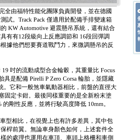
裝套件是完全由福特性能化團隊負責開發，並在德國
。Track Pack 僅適用於配備手排變速箱
KW Automotive 避震懸吊系統，還有結合
具有有12段級向上反應調節和 16段回彈調
夠根據他們想要賽道戰鬥力，來微調懸吊的反
9 吋的流動成型合金輪轂，其重量比 Focus
配備 Pirelli P Zero Corsa 輪胎，並隱藏
車系統。它和一般煞車氣動器相比，前盤的直徑大
o 四活塞固定卡鉗。最後同樣重要的是全新粉末塗
% 的剛性反應，並將行駛高度降低 10mm。
ack 與標準車型相比，在視覺上也有許多差異，其中包
前保桿前翼。無論車身顏色如何，上述套件全
同樣的處理也運用在車頂、車頭上格柵和車側