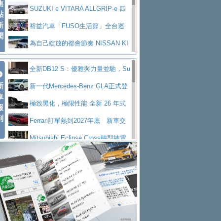
焦
V Prestige
SUZUKI e VITARA ALLGRIP-e 四
點
新
驅精神的純電新詮釋
裕益汽車「FUSO生活節」全台巡
聞
迴 結合生活體驗、交通安全與購車優惠
為自己綻放的都會節奏 NISSAN KI
CKS SAKURA
為品味獨具層峰買家打造的頂級座
全新DB12 S：優雅與力量並馳，Su
駕，MAZDA CX-90 33T AWD Premium Ca
安心舒適旅游的好夥伴 MG HS PH
新
per Tourer的顛峰之作
新一代Mercedes-Benz GLA正式登
ptain Seat
EV
許自己和家人一部舒適安全又高科
車
場 續航最高657公里、支援320kW快充
極致黑化，極限性能 全新 26 年式
報
技的座駕! Ford Territory中型油電休旅
後疫情時代最安全高效重型卡車FU
到
DEFENDER OCTA BLACK 限量登台
Ferrari訂單熱到2027年底 新車交
SO Super Great今日在台登場，結合先進安
中部車業老字號佳樂汽車取得Stella
付至少得等一年以上
Mitsubishi Eclipse Cross轉型純電
全輔助科技
ntis四品牌經銷權，全新多品牌旗艦展示中
屏東特搜大隊再添新利器 SITRAK
休旅 87kWh電池續航超過600公里
全新BMW 318i Touring豪華旅行車
心開幕啟用
救助器材車
買氣不衰、SUZUKI經銷商勇於開啟
全台限量200台 進化現型
不等零關稅的紅利，Jeep品牌今日
全新大店，新北都鈴木占地500坪土城旗艦
2025第七屆ISUZU運轉職人挑戰賽
起展開首批車交車
Volvo EX60 即將叩關，靜肅性、底
展示中心開幕
熱血登場 展現極致車技與專業職人精神
H2GP世界總決賽圓滿落幕 台灣團
盤與數位介面搶先揭露
Audi Q9 將於 2026 年底上市 旗艦
隊表現精彩
淨零減碳指標性應用 純電動水泥預