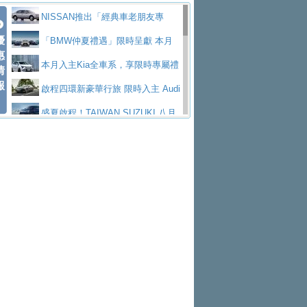
價89萬起
edes-AMG 全新GT 4-Door Coupe全球首發
福斯推出首款GTI純電性能掀背ID.
勇奪中型貨車銷售冠軍
父親節霸氣獻禮！PGO 威力125 最
NISSAN推出「經典車老朋友專
Polo GTI，擁有226匹馬力和零百加速 6.8
Jaguar 公布四門 GT車款正式車名
優
低入手價 $60,900 起 省油ｘ安全ｘ大空間
福斯商旅挺頭家 推出「德系質感 精
案」 以匠人精神煥新珍品座駕
「BMW仲夏禮遇」限時呈獻 本月
惠
秒的實力
為JAGUAR TYPE 01
終於跟上進度，LEXUS發表首款三
陪爸爸輕鬆
算圓夢」專案
yundai推出AllDayEnergy能源服
入主即享尊榮豪華五星假期 多元優購方案
本月入主Kia全車系，享限時專屬禮
情
報
排六座純電旗艦休旅 TZ
有錢也買不到的Golf R！福斯打造
務 讓電動車化身行動儲能系統
NISSAN X-TRAIL 上市首月銷量
同步實施
遇
啟程四環新豪華行旅 限時入主 Audi
全新Golf R 24h賽車將挑戰紐柏林24小時耐
SKODA公布全新小型純電跨界休旅
躋身同級前3名
Toyota歐洲純電車銷量翻倍 2026
A6 旗艦陣容 低月付5,888元起及3 年乙式險
盛夏啟程！TAIWAN SUZUKI 八月
久賽
Epiq內裝設計，預計5月19日全球首發
福斯全新 ID. Polo 起跳價約台幣94
上半年成長113％
XFORCE攜手臺南祀典大天后宮 試
購置金
禮遇全面升級
無懼暑假出行！ZS玩美Cool版與G5
萬，續航里程可達到455公里附氣動式按摩
福斯宣布Golf與T-Roc推出Full Hybri
乘就送限量「幸福駕到」過爐御守
Subaru推動燃油、油電與純電車混
0 PLUS酷涼特仕版升級通風座椅
Ford天外飛來禮 Territory旗艦響宴
座椅
d全油電複合動力車型，預計於今年第四季
KIA米蘭設計周展出Vision Meta Tu
線生產 以彈性製造應對市場變化
Volvo Trucks 承諾成為高科技供應
三件組 再享0利率 入主再抽美國雙人來回機
Forester油電版上市週年保固升級
上市
rismo概念車並公布所有相關資訊，未來將
BMW 旗艦房車7系列中期改款，外
鏈的可靠夥伴
格上租車暑期享8% LINE POINTS
票
父親節再享SUBARU爸氣豪禮
PEUGEOT、CITROEN「EN ROU
是命名為EV8
觀煥然一新、內裝科技與電動車續航里程大
借「東風」之力，HONDA推出中國
回饋 再抽黑鑰匙尊榮禮遇
匠心淬鍊展現世代躍進 ALL-NEW
TE！La Vie en Route｜法式日常，即刻啟
全能ZS翻玩新視界！全新27年式換
幅升級
製造日本重新貼牌全新4代Insight純電動休
MAZDA CX-5 延長保固禮遇限時實施
魅力 自成焦點 胡宇威擔任 The all-
程」 全車系享 5 年
裝曜黑風格套件 含舊換新60萬內輕鬆入手
暑假購車趁現在！ PGO 全車系一
旅
new T-Roc 品牌大使 攜手Volkswagen展現
2026 Honda Motorcycle Cruiser 風
日限定賞車會 指定車款送3,000元加油卡
特斯拉掀充電價格戰 EVOASIS推
不被定義的
格騎士趴圓滿落幕 風格由你定義！一起騎
Skoda Motorsport 125 週年 全台 R
訂閱制假日最低5.25元會員優惠
Honda Motorcycle攜手築間餐飲集