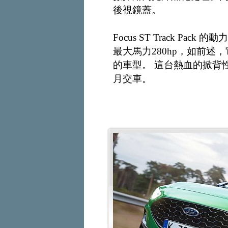
後視鏡蓋。
Focus ST Track Pack
最大馬力280hp，如前
的車型。 這台熱血的掀背
月交車。