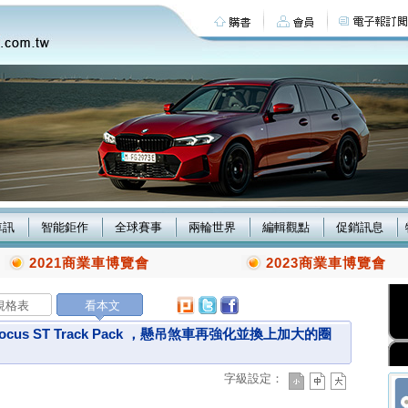
車訊
智能鉅作
全球賽事
兩輪世界
編輯觀點
促銷訊息
2021商業車博覽會
2023商業車博覽會
規格表
看本文
cus ST Track Pack ，懸吊煞車再強化並換上加大的圈
字級設定：