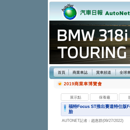
首頁
商業車誌
賞車頻道
全球
2019商業車博覽會
展示點
保養廠
福特Focus ST推出賽道特仕版Fo
胎
AUTONET記者：趙惠群(09/27/2022)