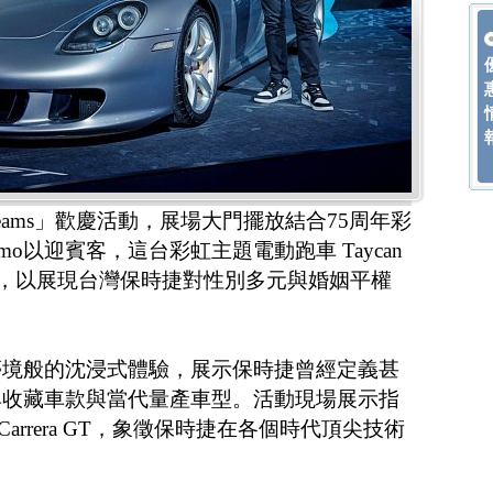
f Dreams」歡慶活動，展場大門擺放結合75周年彩
Turismo以迎賓客，這台彩虹主題電動跑車 Taycan
遊行，以展現台灣保時捷對性別多元與婚姻平權
夢境般的沈浸式體驗，展示保時捷曾經定義甚
典收藏車款與當代量產車型。活動現場展示指
r與Carrera GT，象徵保時捷在各個時代頂尖技術