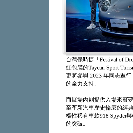
台灣保時捷「Festival o
虹包膜的Taycan Sport 
更將參與 2023 年同志
的全力支持。
而展場內則提供入場來賓
至革新汽車歷史輪廓的經
標性稀有車款918 Spyde
的突破。