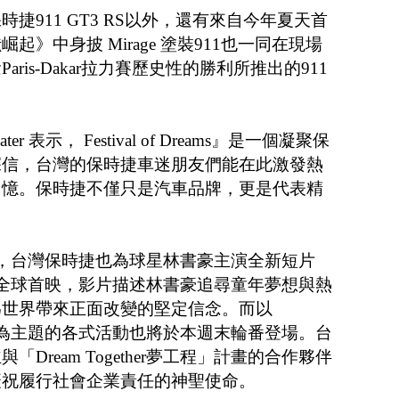
捷911 GT3 RS以外，還有來自今年夏天首
》中身披 Mirage 塗裝911也一同在現場
ris-Dakar拉力賽歷史性的勝利所推出的911
ter 表示， Festival of Dreams』是一個凝聚保
深信，台灣的保時捷車迷朋友們能在此激發熱
回憶。保時捷不僅只是汽車品牌，更是代表精
ams開幕式中，台灣保時捷也為球星林書豪主演全新短片
eams」舉行全球首映，影片描述林書豪追尋童年夢想與熱
為世界帶來正面改變的堅定信念。而以
eams」夢想為主題的各式活動也將於本週末輪番登場。台
Dream Together夢工程」計畫的合作夥伴
慶祝履行社會企業責任的神聖使命。