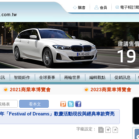
車訊
智能鉅作
全球賽事
兩輪世界
編輯觀點
促銷訊息
2021商業車博覽會
2023商業車博覽會
規格表
看本文
Festival of Dreams」歡慶活動現役與經典車款齊亮
字級設定：