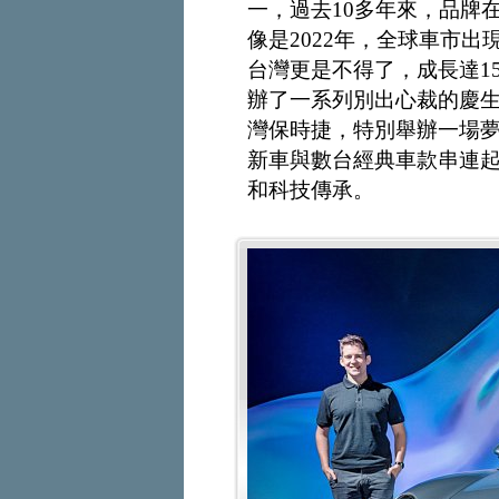
一，過去10多年來，品牌
像是2022年，全球車市
台灣更是不得了，成長達1
辦了一系列別出心裁的慶
灣保時捷，特別舉辦一場夢幻盛典
新車與數台經典車款串連起
和科技傳承。