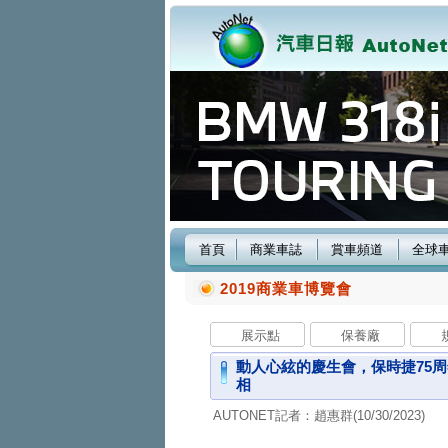
首頁
商業車誌
賞車頻道
全球
2019商業車博覽會
展示點
保養廠
動人心絃的慶生會，保時捷75周年「
相
AUTONET記者：趙惠群(10/30/2023)