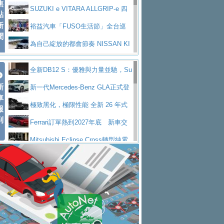
焦
V Prestige
SUZUKI e VITARA ALLGRIP-e 四
點
新
驅精神的純電新詮釋
裕益汽車「FUSO生活節」全台巡
聞
迴 結合生活體驗、交通安全與購車優惠
為自己綻放的都會節奏 NISSAN KI
CKS SAKURA
為品味獨具層峰買家打造的頂級座
全新DB12 S：優雅與力量並馳，Su
駕，MAZDA CX-90 33T AWD Premium Ca
安心舒適旅游的好夥伴 MG HS PH
新
per Tourer的顛峰之作
新一代Mercedes-Benz GLA正式登
ptain Seat
EV
許自己和家人一部舒適安全又高科
車
場 續航最高657公里、支援320kW快充
極致黑化，極限性能 全新 26 年式
報
技的座駕! Ford Territory中型油電休旅
後疫情時代最安全高效重型卡車FU
到
DEFENDER OCTA BLACK 限量登台
Ferrari訂單熱到2027年底 新車交
SO Super Great今日在台登場，結合先進安
中部車業老字號佳樂汽車取得Stella
付至少得等一年以上
Mitsubishi Eclipse Cross轉型純電
全輔助科技
ntis四品牌經銷權，全新多品牌旗艦展示中
屏東特搜大隊再添新利器 SITRAK
休旅 87kWh電池續航超過600公里
全新BMW 318i Touring豪華旅行車
心開幕啟用
救助器材車
買氣不衰、SUZUKI經銷商勇於開啟
全台限量200台 進化現型
不等零關稅的紅利，Jeep品牌今日
全新大店，新北都鈴木占地500坪土城旗艦
2025第七屆ISUZU運轉職人挑戰賽
起展開首批車交車
Volvo EX60 即將叩關，靜肅性、底
展示中心開幕
熱血登場 展現極致車技與專業職人精神
H2GP世界總決賽圓滿落幕 台灣團
盤與數位介面搶先揭露
Audi Q9 將於 2026 年底上市 旗艦
隊表現精彩
淨零減碳指標性應用 純電動水泥預