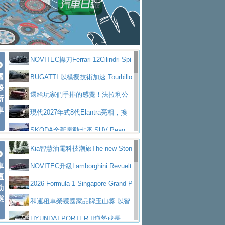
大型 SUV 鎖定七人座豪華市場
BMW攜手漫威電影【蜘蛛人：重生
拌車
消防車除了滅火裝備還需要什麼？
日】
Skoda 發表全新 Peaq 內裝：七人
一探SITRAK “準” 消防車的究竟
大益金龍初試啼聲，汽柴油5噸貨車
座純電旗艦 SUV，行李廂最大可達 935 公
全新純電 Mercedes-Benz C 400 4
不是對手
正宗年鑑2025年全球自動車年鑑1月
升
MATIC Electric 登場
奢華與科技大躍進，MAZDA全新3
NOVITEC操刀Ferrari 12Cilindri Spi
下旬問世！
2024第六屆ISUZU運轉職人挑戰賽
代CX-5全方位進化提前亮相並展開預售94.9
馬自達公布 2027 年式 MX-5 更
國
der 碳纖維空力、鍛造輪圈與Inconel排氣
BUGATTI 以模擬技術加速 Tourbillo
首度前進南台灣熱烈開戰
豪華電能休旅新星 Audi Q4 Sportba
際
萬起
新，新增 Yakudo 特別版
Skoda Peaq 發表全新電動動力系
上身
n 動態開發
還給玩家們手排的感覺！法拉利公
新
ck 55 e-tron S line
Scania Taiwan 逆風而行，加深力
統 最長續航逾 640 公里、支援雙向供電
BMW M2 首度導入 xDrive 四驅，
車
布12Cilidri Manaule手排超跑產品細節
現代2027年式8代Elantra亮相，換
道投資布局
美國與瑞士需求成關鍵推手
The all-new T-Roc 魅力 自成焦點
裝更銳利的造型、更先進的資訊娛樂系統及
SKODA全新電動七座 SUV Peaq
Maserati GT2 Stradale「Tribute to
更高效的動力
問世，擁有品牌史上最寬敞且豪華的座艙
AUDI推出首款高性能油電超跑Nuvo
Kia智慧油電科技潮旅The new Ston
MC12」全球首度亮相
迎接 RANGE ROVER 品牌家族第
車
lari，0到100公里加速2.6秒、極速350公里
百年三叉戟傳奇再啟程 Maserati 重
ic 1-7月累計銷量創歷史新高
NOVITEC升級Lamborghini Revuelt
壇
五位成員 全新 RANGE ROVER GT 預告登
造型華麗時尚、科技座艙再進化，P
／小時
返 1000 Miglia 傳承競速榮耀
法拉利首款純電跑車Luce亮相，最
o 綜效輸出增至1,048匹
2026 Formula 1 Singapore Grand P
動
場
eugeot 208小改款發表上市94.8萬起
態
大馬力超過1000匹並具備530公里最大續航
小車大空間、座艙科技更先進，SK
rix 新加坡大獎賽 Audi 極速之旅開放報名
和運租車榮獲國家品牌玉山獎 以智
里程
ODA發表全新純電跨界休旅Eipq祭平民化車
賓士AMG.EA專屬平台首作，Merc
慧移動與綠能創新
HYUNDAI PORTER II逆勢成長，