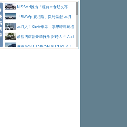
價89萬起
edes-AMG 全新GT 4-Door Coupe全球首發
福斯推出首款GTI純電性能掀背ID.
勇奪中型貨車銷售冠軍
父親節霸氣獻禮！PGO 威力125 最
NISSAN推出「經典車老朋友專
Polo GTI，擁有226匹馬力和零百加速 6.8
Jaguar 公布四門 GT車款正式車名
優
低入手價 $60,900 起 省油ｘ安全ｘ大空間
福斯商旅挺頭家 推出「德系質感 精
案」 以匠人精神煥新珍品座駕
「BMW仲夏禮遇」限時呈獻 本月
惠
秒的實力
為JAGUAR TYPE 01
終於跟上進度，LEXUS發表首款三
陪爸爸輕鬆
算圓夢」專案
yundai推出AllDayEnergy能源服
入主即享尊榮豪華五星假期 多元優購方案
本月入主Kia全車系，享限時專屬禮
情
報
排六座純電旗艦休旅 TZ
有錢也買不到的Golf R！福斯打造
務 讓電動車化身行動儲能系統
NISSAN X-TRAIL 上市首月銷量
同步實施
遇
啟程四環新豪華行旅 限時入主 Audi
全新Golf R 24h賽車將挑戰紐柏林24小時耐
SKODA公布全新小型純電跨界休旅
躋身同級前3名
Toyota歐洲純電車銷量翻倍 2026
A6 旗艦陣容 低月付5,888元起及3 年乙式險
盛夏啟程！TAIWAN SUZUKI 八月
久賽
Epiq內裝設計，預計5月19日全球首發
福斯全新 ID. Polo 起跳價約台幣94
上半年成長113％
XFORCE攜手臺南祀典大天后宮 試
購置金
禮遇全面升級
無懼暑假出行！ZS玩美Cool版與G5
萬，續航里程可達到455公里附氣動式按摩
福斯宣布Golf與T-Roc推出Full Hybri
乘就送限量「幸福駕到」過爐御守
Subaru推動燃油、油電與純電車混
0 PLUS酷涼特仕版升級通風座椅
Ford天外飛來禮 Territory旗艦響宴
座椅
d全油電複合動力車型，預計於今年第四季
KIA米蘭設計周展出Vision Meta Tu
線生產 以彈性製造應對市場變化
Volvo Trucks 承諾成為高科技供應
三件組 再享0利率 入主再抽美國雙人來回機
Forester油電版上市週年保固升級
上市
rismo概念車並公布所有相關資訊，未來將
BMW 旗艦房車7系列中期改款，外
鏈的可靠夥伴
格上租車暑期享8% LINE POINTS
票
父親節再享SUBARU爸氣豪禮
PEUGEOT、CITROEN「EN ROU
是命名為EV8
觀煥然一新、內裝科技與電動車續航里程大
借「東風」之力，HONDA推出中國
回饋 再抽黑鑰匙尊榮禮遇
匠心淬鍊展現世代躍進 ALL-NEW
TE！La Vie en Route｜法式日常，即刻啟
全能ZS翻玩新視界！全新27年式換
幅升級
製造日本重新貼牌全新4代Insight純電動休
MAZDA CX-5 延長保固禮遇限時實施
魅力 自成焦點 胡宇威擔任 The all-
程」 全車系享 5 年
裝曜黑風格套件 含舊換新60萬內輕鬆入手
暑假購車趁現在！ PGO 全車系一
旅
new T-Roc 品牌大使 攜手Volkswagen展現
2026 Honda Motorcycle Cruiser 風
日限定賞車會 指定車款送3,000元加油卡
特斯拉掀充電價格戰 EVOASIS推
不被定義的
格騎士趴圓滿落幕 風格由你定義！一起騎
Skoda Motorsport 125 週年 全台 R
訂閱制假日最低5.25元會員優惠
Honda Motorcycle攜手築間餐飲集