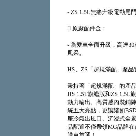
- ZS 1.5L無痛升級電動尾
 原廠配件金：
- 為愛車全面升級，高達
風采。
HS、ZS「超規滿配」產
秉持著「超規滿配」的產
HS 1.5T旗艦版和ZS 
動力輸出、高質感內裝鋪陳、
統五大亮點，更讓諸如BS
座冷氣出風口、沉浸式全
品配置不僅帶領MG品牌在
購車首選！