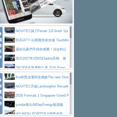
大型 SUV 鎖定七人座豪華市場
BMW攜手漫威電影【蜘蛛人：重生
拌車
消防車除了滅火裝備還需要什麼？
日】
Skoda 發表全新 Peaq 內裝：七人
一探SITRAK “準” 消防車的究竟
大益金龍初試啼聲，汽柴油5噸貨車
座純電旗艦 SUV，行李廂最大可達 935 公
全新純電 Mercedes-Benz C 400 4
不是對手
正宗年鑑2025年全球自動車年鑑1月
升
MATIC Electric 登場
奢華與科技大躍進，MAZDA全新3
NOVITEC操刀Ferrari 12Cilindri Spi
下旬問世！
2024第六屆ISUZU運轉職人挑戰賽
代CX-5全方位進化提前亮相並展開預售94.9
馬自達公布 2027 年式 MX-5 更
國
der 碳纖維空力、鍛造輪圈與Inconel排氣
BUGATTI 以模擬技術加速 Tourbillo
首度前進南台灣熱烈開戰
豪華電能休旅新星 Audi Q4 Sportba
際
萬起
新，新增 Yakudo 特別版
Skoda Peaq 發表全新電動動力系
上身
n 動態開發
還給玩家們手排的感覺！法拉利公
新
ck 55 e-tron S line
Scania Taiwan 逆風而行，加深力
統 最長續航逾 640 公里、支援雙向供電
BMW M2 首度導入 xDrive 四驅，
車
布12Cilidri Manaule手排超跑產品細節
現代2027年式8代Elantra亮相，換
道投資布局
美國與瑞士需求成關鍵推手
The all-new T-Roc 魅力 自成焦點
裝更銳利的造型、更先進的資訊娛樂系統及
SKODA全新電動七座 SUV Peaq
Maserati GT2 Stradale「Tribute to
更高效的動力
問世，擁有品牌史上最寬敞且豪華的座艙
AUDI推出首款高性能油電超跑Nuvo
Kia智慧油電科技潮旅The new Ston
MC12」全球首度亮相
迎接 RANGE ROVER 品牌家族第
車
lari，0到100公里加速2.6秒、極速350公里
百年三叉戟傳奇再啟程 Maserati 重
ic 1-7月累計銷量創歷史新高
NOVITEC升級Lamborghini Revuelt
壇
五位成員 全新 RANGE ROVER GT 預告登
造型華麗時尚、科技座艙再進化，P
／小時
返 1000 Miglia 傳承競速榮耀
法拉利首款純電跑車Luce亮相，最
o 綜效輸出增至1,048匹
2026 Formula 1 Singapore Grand P
動
場
eugeot 208小改款發表上市94.8萬起
態
大馬力超過1000匹並具備530公里最大續航
小車大空間、座艙科技更先進，SK
rix 新加坡大獎賽 Audi 極速之旅開放報名
yundai推出AllDayEnergy能源服
里程
ODA發表全新純電跨界休旅Eipq祭平民化車
賓士AMG.EA專屬平台首作，Merc
務 讓電動車化身行動儲能系統
HYUNDAI PORTER II逆勢成長，