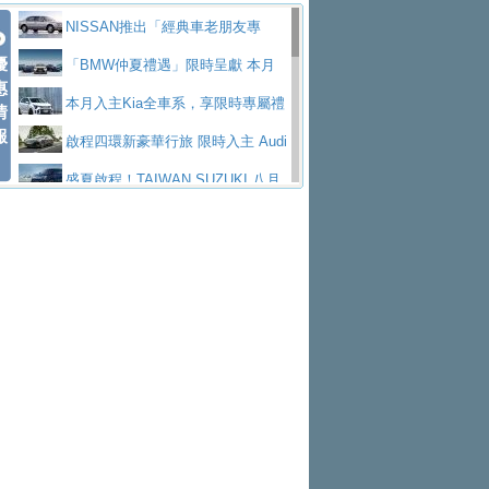
價89萬起
edes-AMG 全新GT 4-Door Coupe全球首發
福斯推出首款GTI純電性能掀背ID.
勇奪中型貨車銷售冠軍
父親節霸氣獻禮！PGO 威力125 最
NISSAN推出「經典車老朋友專
Polo GTI，擁有226匹馬力和零百加速 6.8
Jaguar 公布四門 GT車款正式車名
優
低入手價 $60,900 起 省油ｘ安全ｘ大空間
福斯商旅挺頭家 推出「德系質感 精
案」 以匠人精神煥新珍品座駕
「BMW仲夏禮遇」限時呈獻 本月
惠
秒的實力
為JAGUAR TYPE 01
終於跟上進度，LEXUS發表首款三
陪爸爸輕鬆
算圓夢」專案
和運租車榮獲國家品牌玉山獎 以智
入主即享尊榮豪華五星假期 多元優購方案
本月入主Kia全車系，享限時專屬禮
情
報
排六座純電旗艦休旅 TZ
有錢也買不到的Golf R！福斯打造
慧移動與綠能創新
Volvo Trucks 承諾成為高科技供應
同步實施
遇
啟程四環新豪華行旅 限時入主 Audi
全新Golf R 24h賽車將挑戰紐柏林24小時耐
SKODA公布全新小型純電跨界休旅
鏈的可靠夥伴
XFORCE攜手臺南祀典大天后宮 試
A6 旗艦陣容 低月付5,888元起及3 年乙式險
盛夏啟程！TAIWAN SUZUKI 八月
久賽
Epiq內裝設計，預計5月19日全球首發
福斯全新 ID. Polo 起跳價約台幣94
乘就送限量「幸福駕到」過爐御守
NISSAN X-TRAIL 上市首月銷量
購置金
禮遇全面升級
無懼暑假出行！ZS玩美Cool版與G5
萬，續航里程可達到455公里附氣動式按摩
福斯宣布Golf與T-Roc推出Full Hybri
躋身同級前3名
格上租車暑期享8% LINE POINTS
0 PLUS酷涼特仕版升級通風座椅
Ford天外飛來禮 Territory旗艦響宴
座椅
d全油電複合動力車型，預計於今年第四季
KIA米蘭設計周展出Vision Meta Tu
回饋 再抽黑鑰匙尊榮禮遇
Toyota歐洲純電車銷量翻倍 2026
三件組 再享0利率 入主再抽美國雙人來回機
Forester油電版上市週年保固升級
上市
rismo概念車並公布所有相關資訊，未來將
BMW 旗艦房車7系列中期改款，外
上半年成長113％
Subaru推動燃油、油電與純電車混
票
父親節再享SUBARU爸氣豪禮
PEUGEOT、CITROEN「EN ROU
是命名為EV8
觀煥然一新、內裝科技與電動車續航里程大
借「東風」之力，HONDA推出中國
線生產 以彈性製造應對市場變化
魅力 自成焦點 胡宇威擔任 The all-
TE！La Vie en Route｜法式日常，即刻啟
全能ZS翻玩新視界！全新27年式換
幅升級
製造日本重新貼牌全新4代Insight純電動休
new T-Roc 品牌大使 攜手Volkswagen展現
匠心淬鍊展現世代躍進 ALL-NEW
程」 全車系享 5 年
裝曜黑風格套件 含舊換新60萬內輕鬆入手
暑假購車趁現在！ PGO 全車系一
旅
不被定義的
MAZDA CX-5 延長保固禮遇限時實施
2026 Honda Motorcycle Cruiser 風
日限定賞車會 指定車款送3,000元加油卡
特斯拉掀充電價格戰 EVOASIS推
格騎士趴圓滿落幕 風格由你定義！一起騎
全台最速充電樁降臨桃園！ 華城電
訂閱制假日最低5.25元會員優惠
Honda Motorcycle攜手築間餐飲集