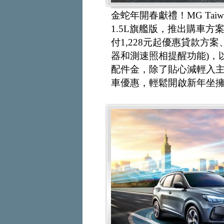
金蛇年開春獻禮！MG Taiw
1.5L旗艦版，推出購車
付1,228元起優惠貸款方
器和測速照相提醒功能)，
配件金，除了貼心減輕入主安
車優惠，輕鬆開啟新年坐擁L