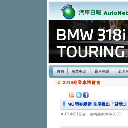
首頁
商業車誌
賞車頻道
全球
2019商業車博覽會
MG開春獻禮 首度推出「貸我走
AUTONET記者：編輯部(02/04/2025)