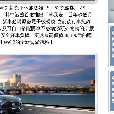
an針對旗下休旅雙雄HS 1.5T旗艦版、ZS
方案，其中涵蓋首度推出「貸我走」首年超低月
案、新車必備原廠電子後視鏡(含前後行車紀錄
以及可自由搭配購車不必增添額外開銷的原廠
全好車負擔，更以最高價值38,800元的購
evel 2的全新駕馭體驗！