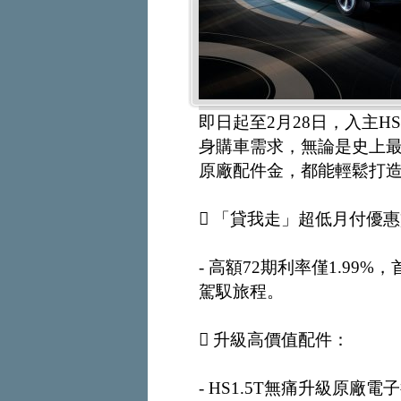
即日起至2月28日，入主HS 
身購車需求，無論是史上
原廠配件金，都能輕鬆打
 「貸我走」超低月付優
- 高額72期利率僅1.99
駕馭旅程。
 升級高價值配件：
- HS1.5T無痛升級原廠電