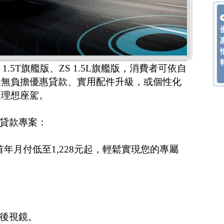
1.5T旗艦版、ZS 1.5L旗艦版，消費者可依自
最無負擔優惠貸款、實用配件升級，或個性化
造理想座駕。
惠貸款專案：
%，首年月付低至1,228元起，輕鬆實現您的專屬
子後視鏡。