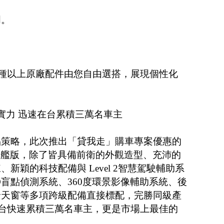
門。
30種以上原廠配件由您自由選搭，展現個性化
品實力 迅速在台累積三萬名車主
品策略，此次推出「貸我走」購車專案優惠的
1.5L旗艦版，除了皆具備前衛的外觀造型、充沛的
新穎的科技配備與 Level 2智慧駕駛輔助系
D盲點偵測系統、360度環景影像輔助系統、後
景天窗等多項跨級配備直接標配，完勝同級產
台快速累積三萬名車主，更是市場上最佳的