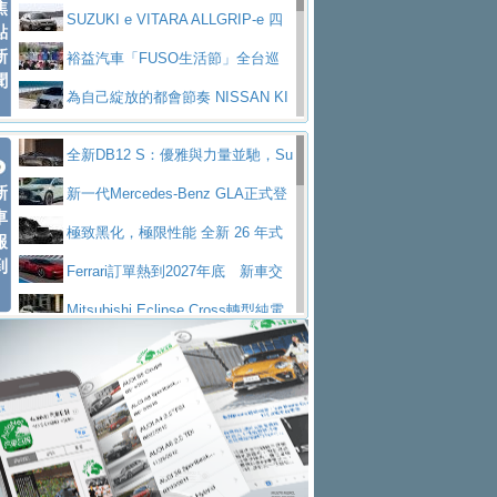
焦
V Prestige
SUZUKI e VITARA ALLGRIP-e 四
點
新
驅精神的純電新詮釋
裕益汽車「FUSO生活節」全台巡
聞
迴 結合生活體驗、交通安全與購車優惠
為自己綻放的都會節奏 NISSAN KI
CKS SAKURA
為品味獨具層峰買家打造的頂級座
全新DB12 S：優雅與力量並馳，Su
駕，MAZDA CX-90 33T AWD Premium Ca
安心舒適旅游的好夥伴 MG HS PH
新
per Tourer的顛峰之作
新一代Mercedes-Benz GLA正式登
ptain Seat
EV
許自己和家人一部舒適安全又高科
車
場 續航最高657公里、支援320kW快充
極致黑化，極限性能 全新 26 年式
報
技的座駕! Ford Territory中型油電休旅
後疫情時代最安全高效重型卡車FU
到
DEFENDER OCTA BLACK 限量登台
Ferrari訂單熱到2027年底 新車交
SO Super Great今日在台登場，結合先進安
中部車業老字號佳樂汽車取得Stella
付至少得等一年以上
Mitsubishi Eclipse Cross轉型純電
全輔助科技
ntis四品牌經銷權，全新多品牌旗艦展示中
屏東特搜大隊再添新利器 SITRAK
休旅 87kWh電池續航超過600公里
全新BMW 318i Touring豪華旅行車
心開幕啟用
救助器材車
買氣不衰、SUZUKI經銷商勇於開啟
全台限量200台 進化現型
不等零關稅的紅利，Jeep品牌今日
全新大店，新北都鈴木占地500坪土城旗艦
2025第七屆ISUZU運轉職人挑戰賽
起展開首批車交車
Volvo EX60 即將叩關，靜肅性、底
展示中心開幕
熱血登場 展現極致車技與專業職人精神
H2GP世界總決賽圓滿落幕 台灣團
盤與數位介面搶先揭露
Audi Q9 將於 2026 年底上市 旗艦
隊表現精彩
淨零減碳指標性應用 純電動水泥預