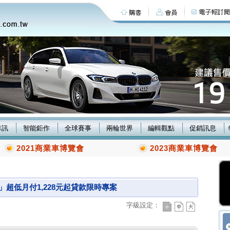
車訊
智能鉅作
全球賽事
兩輪世界
編輯觀點
促銷訊息
2021商業車博覽會
2023商業車博覽會
」超低月付1,228元起貸款限時專案
字級設定：