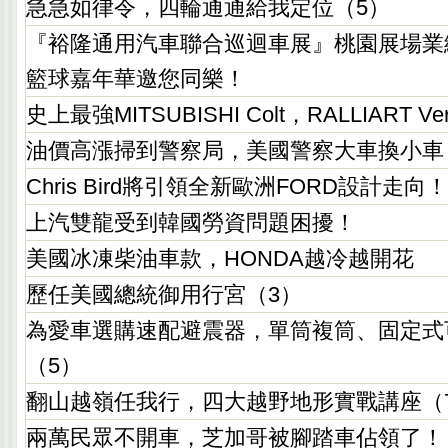
急急如律令，四輪通通給我定位（5）
『裕隆通用汽車聯合巡迴車展』桃園展場業
籃球嘉年華邀您同樂！
史上最強MITSUBISHI Colt，RALLIART V
油價高漲掃到警察局，美國警察大車換小車
Chris Bird將引領全新歐洲FORD設計走向！
上汽雙龍受到韓國勞資問題困擾！
美國冰凍柴油車款，HONDA越冷越開花
歷任美國總統御用行宮（3）
為愛車選購速配避震器，單筒複筒、固定式
（5）
翻山越嶺任我行，四大越野地形實戰講座（
兩萬民眾不開車，芝加哥被腳踏車佔領了！