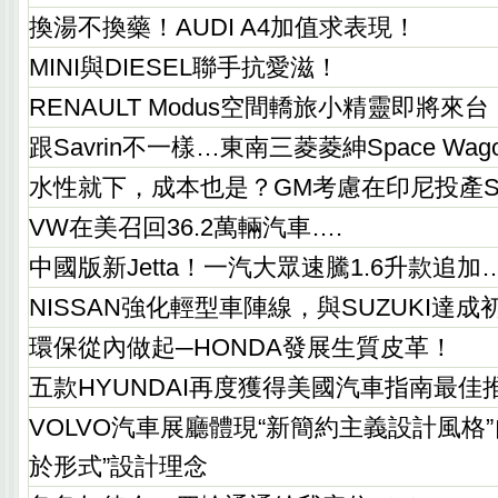
換湯不換藥！AUDI A4加值求表現！
MINI與DIESEL聯手抗愛滋！
RENAULT Modus空間轎旅小精靈即將來台
跟Savrin不一樣…東南三菱菱紳Space Wag
水性就下，成本也是？GM考慮在印尼投產S
VW在美召回36.2萬輛汽車….
中國版新Jetta！一汽大眾速騰1.6升款追加
NISSAN強化輕型車陣線，與SUZUKI達
環保從內做起─HONDA發展生質皮革！
五款HYUNDAI再度獲得美國汽車指南最佳
VOLVO汽車展廳體現“新簡約主義設計風格
於形式”設計理念