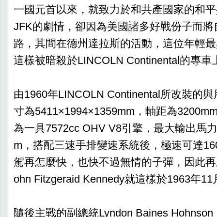
一國元首以來，就致力於和共產國家的和平
JFK的劇情，卻因為美國諸多好戰份子而將
路，其間在德州達拉斯的活動，這位年輕最
這樣被暗殺於LINCOLN Continental的專
由1960年LINCOLN Continental所改
寸為5411×1994×1359mm，軸距為320
為一具7572cc OHV V8引擎，最大輸出馬力達3
m，搭配三速手排變速系統後，極速可達160
駕再怎麼快，也快不過無情的子彈，因此再
ohn Fitzgeraid Kennedy就這樣於1963
隨後主戰的副總統Lyndon Baines Hohns