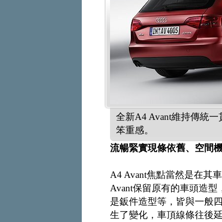
全新A4 Avant維持
笨重感。
流暢緊實現條依舊、空間
A4 Avant焦點當然是
Avant保留原有的車頭
是鈑件造型等，皆與一般四
生了變化，車頂線條往後