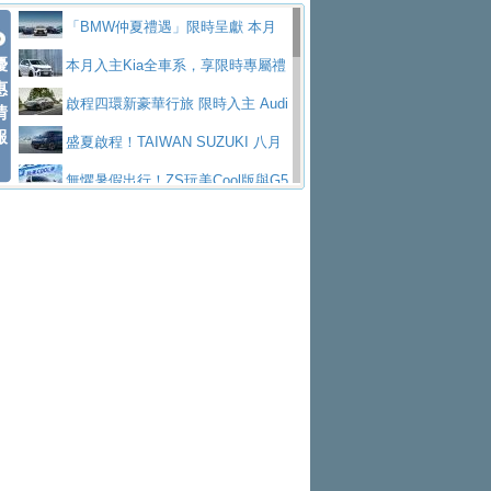
Polo GTI，擁有226匹馬力和零百加速 6.8
Jaguar 公布四門 GT車款正式車名
慧移動與綠能創新
父親節霸氣獻禮！PGO 威力125 最
「BMW仲夏禮遇」限時呈獻 本月
秒的實力
為JAGUAR TYPE 01
終於跟上進度，LEXUS發表首款三
優
低入手價 $60,900 起 省油ｘ安全ｘ大空間
Toyota歐洲純電車銷量翻倍 2026
入主即享尊榮豪華五星假期 多元優購方案
本月入主Kia全車系，享限時專屬禮
惠
排六座純電旗艦休旅 TZ
有錢也買不到的Golf R！福斯打造
陪爸爸輕鬆
上半年成長113％
NISSAN X-TRAIL 上市首月銷量
同步實施
遇
啟程四環新豪華行旅 限時入主 Audi
情
報
全新Golf R 24h賽車將挑戰紐柏林24小時耐
SKODA公布全新小型純電跨界休旅
躋身同級前3名
Subaru推動燃油、油電與純電車混
A6 旗艦陣容 低月付5,888元起及3 年乙式險
盛夏啟程！TAIWAN SUZUKI 八月
久賽
Epiq內裝設計，預計5月19日全球首發
福斯全新 ID. Polo 起跳價約台幣94
線生產 以彈性製造應對市場變化
XFORCE攜手臺南祀典大天后宮 試
購置金
禮遇全面升級
無懼暑假出行！ZS玩美Cool版與G5
萬，續航里程可達到455公里附氣動式按摩
福斯宣布Golf與T-Roc推出Full Hybri
乘就送限量「幸福駕到」過爐御守
Volvo Trucks 承諾成為高科技供應
0 PLUS酷涼特仕版升級通風座椅
Ford天外飛來禮 Territory旗艦響宴
座椅
d全油電複合動力車型，預計於今年第四季
KIA米蘭設計周展出Vision Meta Tu
鏈的可靠夥伴
格上租車暑期享8% LINE POINTS
三件組 再享0利率 入主再抽美國雙人來回機
Forester油電版上市週年保固升級
上市
rismo概念車並公布所有相關資訊，未來將
BMW 旗艦房車7系列中期改款，外
回饋 再抽黑鑰匙尊榮禮遇
匠心淬鍊展現世代躍進 ALL-NEW
票
父親節再享SUBARU爸氣豪禮
PEUGEOT、CITROEN「EN ROU
是命名為EV8
觀煥然一新、內裝科技與電動車續航里程大
借「東風」之力，HONDA推出中國
MAZDA CX-5 延長保固禮遇限時實施
魅力 自成焦點 胡宇威擔任 The all-
TE！La Vie en Route｜法式日常，即刻啟
全能ZS翻玩新視界！全新27年式換
幅升級
製造日本重新貼牌全新4代Insight純電動休
現代汽車發表全新電動跨界休旅Ioni
new T-Roc 品牌大使 攜手Volkswagen展現
Skoda Motorsport 125 週年 全台 R
程」 全車系享 5 年
裝曜黑風格套件 含舊換新60萬內輕鬆入手
暑假購車趁現在！ PGO 全車系一
旅
q 3，科幻風格的造型具備335公里最大續航
不被定義的
S Roadshow 熱血啟動
Nissan力拚縮短新車開發週期 導
日限定賞車會 指定車款送3,000元加油卡
特斯拉掀充電價格戰 EVOASIS推
里程
入AI、借鏡中國車廠求生
全台最速充電樁降臨桃園！ 華城電
訂閱制假日最低5.25元會員優惠
Honda Motorcycle攜手築間餐飲集
能首座640kW極速充電站正式啟用
BMW iX3投產9個月突破5萬輛 匈
團「燒肉Smile」跨界合作
出國、國旅都能用！iRent前進桃園