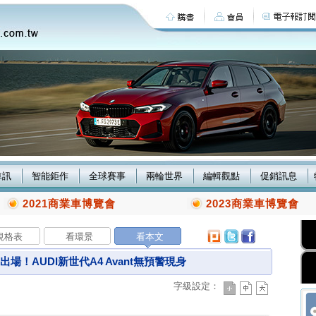
車訊
智能鉅作
全球賽事
兩輪世界
編輯觀點
促銷訊息
2021商業車博覽會
2023商業車博覽會
規格表
看環景
看本文
場！AUDI新世代A4 Avant無預警現身
字級設定：