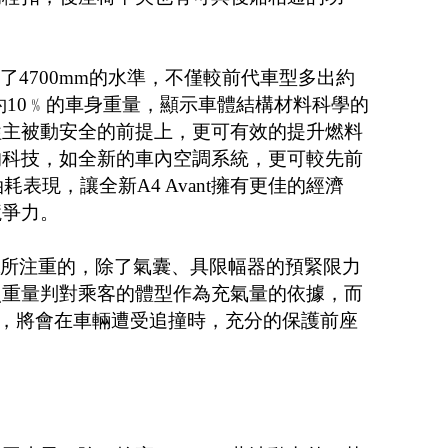
來到了4700mm的水準，不僅較前代車型多出約
上約10﹪的車身重量，顯示車體結構材料科學的
牲主被動安全的前提上，更可有效的提升燃料
的科技，如全新的車內空調系統，更可較先前
的油耗表現，讓全新A4 Avant擁有更佳的經濟
競爭力。
ant所注重的，除了氣囊、具限幅器的預緊限力
照重量判對乘客的體型作為充氣量的依據，而
rd系統，將會在車輛遭受追撞時，充分的保護前座
。