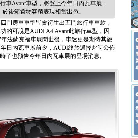
行車Avant車型，將登上今年日內瓦車展，
度，於後箱置物容積表現相當出色。
分四門房車車型皆會衍生出五門旅行車車款，
可說是AUDI A4 Avant此旅行車型，因
2007年法蘭克福車展問世後，車迷更是期待其旅
年日內瓦車展前夕，AUDI終於選擇此時公佈
t，同時了也預告今年日內瓦車展的登場消息。