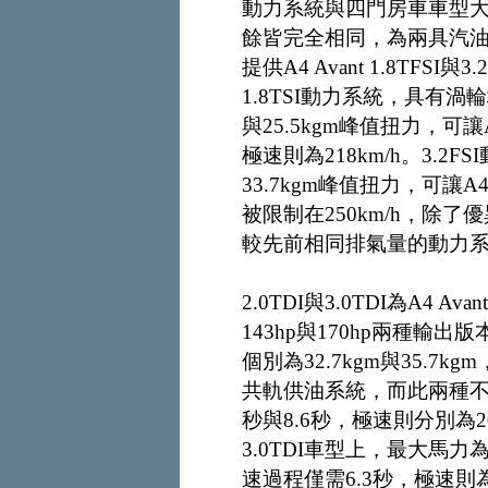
動力系統與四門房車車型大同
餘皆完全相同，為兩具汽
提供A4 Avant 1.8TF
1.8TSI動力系統，具有
與25.5kgm峰值扭力，可讓A4
極速則為218km/h。3.2
33.7kgm峰值扭力，可讓A4 
被限制在250km/h，除
較先前相同排氣量的動力系
2.0TDI與3.0TDI為A
143hp與170hp兩種
個別為32.7kgm與35.
共軌供油系統，而此兩種不同版
秒與8.6秒，極速則分別為20
3.0TDI車型上，最大馬力為2
速過程僅需6.3秒，極速則為2