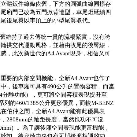
顯立體鈑件線條依舊，下方的圓弧曲線同樣存
，尾廂門已改為五門掀背造型，車尾燈延續四
鴨尾後尾翼以車頂上的小型尾翼取代。
nt依舊維持了過去傳統一貫的流暢緊實，沒有誇
的輪拱交代運動風格，並藉由收尾的後臀線，
，此次新世代的A4 Avant現身，相信又可
要的內部空間機能，全新A4 Avant也作了
中，後車廂可具有490公升的置物容積，而當
/4分離功能），更可將空間容積表現提升至
列的460/1385公升更形優異，而較M-BENZ
公升，也在伯仲之間，全新A4 Avant能有此優異表
，2808mm的軸距長度，當然也功不可沒
2760mm）。為了讓後廂空間表現能更富機能，
的栓扣，後座椅中央也有可與後廂相通的功