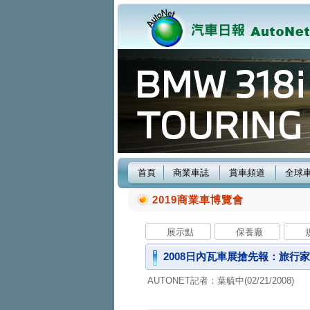
首頁
商業車誌
賞車頻道
全球
2019商業車博覽會
展示點
保養廠
2008日內瓦車展搶先報：旅行家出
AUTONET記者：葉毓中(02/21/2008)