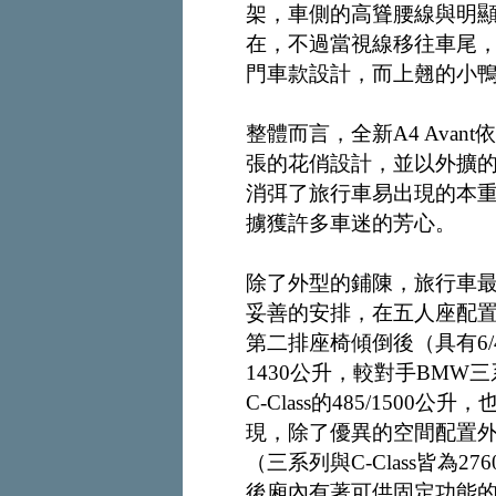
架，車側的高聳腰線與明
在，不過當視線移往車尾
門車款設計，而上翹的小
整體而言，全新A4 Ava
張的花俏設計，並以外擴
消弭了旅行車易出現的本重感
擄獲許多車迷的芳心。
除了外型的鋪陳，旅行車最重
妥善的安排，在五人座配置
第二排座椅傾倒後（具有6
1430公升，較對手BMW三系
C-Class的485/1500
現，除了優異的空間配置外
（三系列與C-Class皆為
後廂內有著可供固定功能