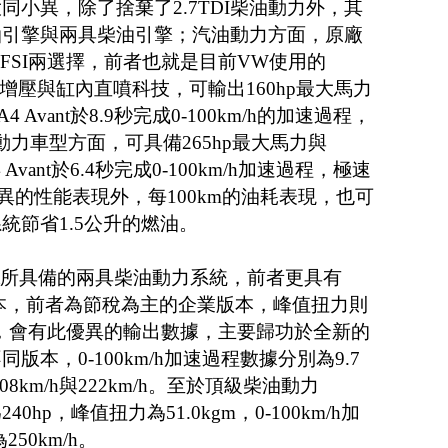
小異，除了捨棄了2.7TDI柴油動力外，其
油引擎與兩具柴油引擎；汽油動力方面，原廠
SI與3.2FSI兩選擇，前者也就是目前VW使用的
渦輪增壓與缸內直噴科技，可輸出160hp最大馬力
 Avant於8.9秒完成0-100km/h的加速過程，
FSI動力車型方面，可具備265hp最大馬力與
Avant於6.4秒完成0-100km/h加速過程，極速
了優異的性能表現外，每100km的油耗表現，也可
統節省1.5公升的燃油。
4 Avant所具備的兩具柴油動力系統，前者更具有
輸出版本，前者為節稅為主的企業版本，峰值扭力則
7kgm，會有此優異的輸出數據，主要歸功於全新的
本，0-100km/h加速過程數據分別為9.7
8km/h與222km/h。至於頂級柴油動力
40hp，峰值扭力為51.0kgm，0-100km/h加
50km/h。