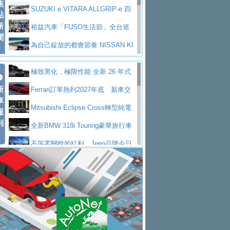
焦
V Prestige
SUZUKI e VITARA ALLGRIP-e 四
點
新
驅精神的純電新詮釋
裕益汽車「FUSO生活節」全台巡
聞
迴 結合生活體驗、交通安全與購車優惠
為自己綻放的都會節奏 NISSAN KI
CKS SAKURA
為品味獨具層峰買家打造的頂級座
極致黑化，極限性能 全新 26 年式
駕，MAZDA CX-90 33T AWD Premium Ca
安心舒適旅游的好夥伴 MG HS PH
新
DEFENDER OCTA BLACK 限量登台
Ferrari訂單熱到2027年底 新車交
ptain Seat
EV
許自己和家人一部舒適安全又高科
車
付至少得等一年以上
Mitsubishi Eclipse Cross轉型純電
報
技的座駕! Ford Territory中型油電休旅
後疫情時代最安全高效重型卡車FU
到
休旅 87kWh電池續航超過600公里
全新BMW 318i Touring豪華旅行車
SO Super Great今日在台登場，結合先進安
中部車業老字號佳樂汽車取得Stella
全台限量200台 進化現型
不等零關稅的紅利，Jeep品牌今日
全輔助科技
ntis四品牌經銷權，全新多品牌旗艦展示中
屏東特搜大隊再添新利器 SITRAK
起展開首批車交車
Volvo EX60 即將叩關，靜肅性、底
心開幕啟用
救助器材車
買氣不衰、SUZUKI經銷商勇於開啟
盤與數位介面搶先揭露
Audi Q9 將於 2026 年底上市 旗艦
全新大店，新北都鈴木占地500坪土城旗艦
2025第七屆ISUZU運轉職人挑戰賽
大型 SUV 鎖定七人座豪華市場
BMW攜手漫威電影【蜘蛛人：重生
展示中心開幕
熱血登場 展現極致車技與專業職人精神
H2GP世界總決賽圓滿落幕 台灣團
日】
Skoda 發表全新 Peaq 內裝：七人
隊表現精彩
淨零減碳指標性應用 純電動水泥預