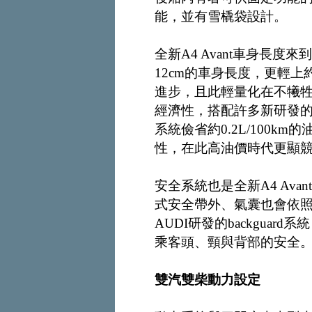
能，並有雪橇袋設計。
全新A4 Avant車身長度
12cm的車身長度，更輕
進步，且此輕量化在不犧
經濟性，搭配許多新研發
系統儉省約0.2L/100km
性，在此高油價時代更顯
安全系統也是全新A4 Av
式安全帶外、氣囊也會依
AUDI研發的backgua
乘客頭、頸與背部的安全
雙汽雙柴動力設定