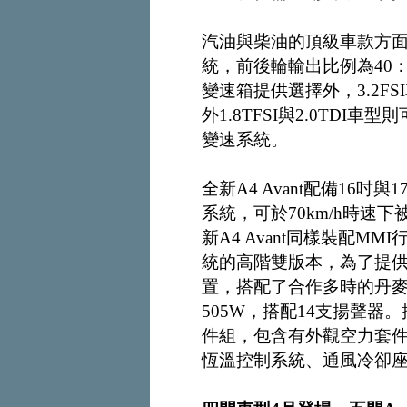
汽油與柴油的頂級車款方面，皆
統，前後輪輸出比例為40
變速箱提供選擇外，3.2FSI
外1.8TFSI與2.0TDI車型
變速系統。
全新A4 Avant配備16
系統，可於70km/h時
新A4 Avant同樣裝配M
統的高階雙版本，為了提供
置，搭配了合作多時的丹麥B
505W，搭配14支揚聲器。推
件組，包含有外觀空力套
恆溫控制系統、通風冷卻座椅、