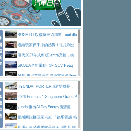
座純電旗艦 SUV，行李廂最大可達 935 公
全新純電 Mercedes-Benz C 400 4
拌車
消防車除了滅火裝備還需要什麼？
升
MATIC Electric 登場
奢華與科技大躍進，MAZDA全新3
一探SITRAK “準” 消防車的究竟
大益金龍初試啼聲，汽柴油5噸貨車
代CX-5全方位進化提前亮相並展開預售94.9
馬自達公布 2027 年式 MX-5 更
不是對手
正宗年鑑2025年全球自動車年鑑1月
萬起
新，新增 Yakudo 特別版
Skoda Peaq 發表全新電動動力系
BUGATTI 以模擬技術加速 Tourbillo
下旬問世！
2024第六屆ISUZU運轉職人挑戰賽
統 最長續航逾 640 公里、支援雙向供電
BMW M2 首度導入 xDrive 四驅，
國
n 動態開發
還給玩家們手排的感覺！法拉利公
首度前進南台灣熱烈開戰
豪華電能休旅新星 Audi Q4 Sportba
際
美國與瑞士需求成關鍵推手
The all-new T-Roc 魅力 自成焦點
布12Cilidri Manaule手排超跑產品細節
現代2027年式8代Elantra亮相，換
新
ck 55 e-tron S line
Scania Taiwan 逆風而行，加深力
Maserati GT2 Stradale「Tribute to
車
裝更銳利的造型、更先進的資訊娛樂系統及
SKODA全新電動七座 SUV Peaq
道投資布局
MC12」全球首度亮相
迎接 RANGE ROVER 品牌家族第
更高效的動力
問世，擁有品牌史上最寬敞且豪華的座艙
AUDI推出首款高性能油電超跑Nuvo
五位成員 全新 RANGE ROVER GT 預告登
造型華麗時尚、科技座艙再進化，P
lari，0到100公里加速2.6秒、極速350公里
百年三叉戟傳奇再啟程 Maserati 重
HYUNDAI PORTER II逆勢成長，
場
eugeot 208小改款發表上市94.8萬起
突然滿天都是小星星！ 台灣賓士突
車
／小時
返 1000 Miglia 傳承競速榮耀
法拉利首款純電跑車Luce亮相，最
勇奪中型貨車銷售冠軍
2026 Formula 1 Singapore Grand P
壇
襲式宣告全新 GLB 第四季上市即日起接單1
台灣僅此一台 ! ROYAL ENFIELD
大馬力超過1000匹並具備530公里最大續航
小車大空間、座艙科技更先進，SK
rix 新加坡大獎賽 Audi 極速之旅開放報名
yundai推出AllDayEnergy能源服
動
98萬起
SHOTGUN 650 x ROUGH CRAFTS 限量特
態
里程
ODA發表全新純電跨界休旅Eipq祭平民化車
賓士AMG.EA專屬平台首作，Merc
務 讓電動車化身行動儲能系統
福斯商旅挺頭家 推出「德系質感 精
仕版29日開放搶購
價89萬起
edes-AMG 全新GT 4-Door Coupe全球首發
福斯推出首款GTI純電性能掀背ID.
算圓夢」專案
和運租車榮獲國家品牌玉山獎 以智