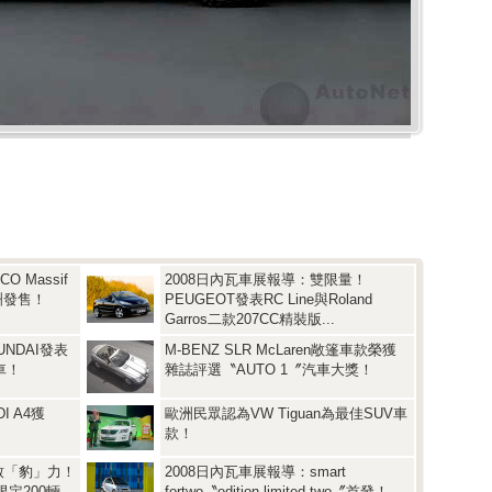
 Massif
2008日內瓦車展報導：雙限量！
洲發售！
PEUGEOT發表RC Line與Roland
Garros二款207CC精裝版...
UNDAI發表
M-BENZ SLR McLaren敞篷車款榮獲
新車！
雜誌評選〝AUTO 1〞汽車大獎！
I A4獲
歐洲民眾認為VW Tiguan為最佳SUV車
款！
致「豹」力！
2008日內瓦車展報導：smart
限定200輛
fortwo〝edition limited two〞首發！