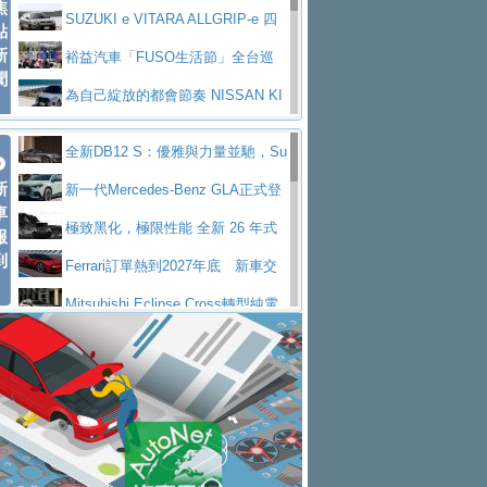
焦
V Prestige
SUZUKI e VITARA ALLGRIP-e 四
點
新
驅精神的純電新詮釋
裕益汽車「FUSO生活節」全台巡
聞
迴 結合生活體驗、交通安全與購車優惠
為自己綻放的都會節奏 NISSAN KI
CKS SAKURA
為品味獨具層峰買家打造的頂級座
全新DB12 S：優雅與力量並馳，Su
駕，MAZDA CX-90 33T AWD Premium Ca
安心舒適旅游的好夥伴 MG HS PH
新
per Tourer的顛峰之作
新一代Mercedes-Benz GLA正式登
ptain Seat
EV
許自己和家人一部舒適安全又高科
車
場 續航最高657公里、支援320kW快充
極致黑化，極限性能 全新 26 年式
報
技的座駕! Ford Territory中型油電休旅
後疫情時代最安全高效重型卡車FU
到
DEFENDER OCTA BLACK 限量登台
Ferrari訂單熱到2027年底 新車交
SO Super Great今日在台登場，結合先進安
中部車業老字號佳樂汽車取得Stella
付至少得等一年以上
Mitsubishi Eclipse Cross轉型純電
全輔助科技
ntis四品牌經銷權，全新多品牌旗艦展示中
屏東特搜大隊再添新利器 SITRAK
休旅 87kWh電池續航超過600公里
全新BMW 318i Touring豪華旅行車
心開幕啟用
救助器材車
買氣不衰、SUZUKI經銷商勇於開啟
全台限量200台 進化現型
不等零關稅的紅利，Jeep品牌今日
全新大店，新北都鈴木占地500坪土城旗艦
2025第七屆ISUZU運轉職人挑戰賽
起展開首批車交車
Volvo EX60 即將叩關，靜肅性、底
展示中心開幕
熱血登場 展現極致車技與專業職人精神
H2GP世界總決賽圓滿落幕 台灣團
盤與數位介面搶先揭露
Audi Q9 將於 2026 年底上市 旗艦
隊表現精彩
淨零減碳指標性應用 純電動水泥預