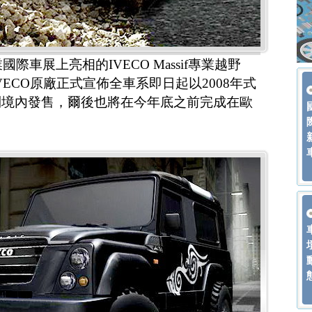
際車展上亮相的IVECO Massif專業越野
VECO原廠正式宣佈全車系即日起以2008年式
利境內發售，爾後也將在今年底之前完成在歐