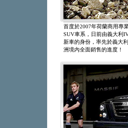
首度於2007年荷蘭商用專業國
SUV車系，日前由義大利I
新車的身份，率先於義大
洲境內全面銷售的進度！