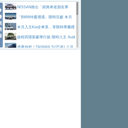
價89萬起
edes-AMG 全新GT 4-Door Coupe全球首發
福斯推出首款GTI純電性能掀背ID.
勇奪中型貨車銷售冠軍
父親節霸氣獻禮！PGO 威力125 最
NISSAN推出「經典車老朋友專
Polo GTI，擁有226匹馬力和零百加速 6.8
Jaguar 公布四門 GT車款正式車名
優
低入手價 $60,900 起 省油ｘ安全ｘ大空間
福斯商旅挺頭家 推出「德系質感 精
案」 以匠人精神煥新珍品座駕
「BMW仲夏禮遇」限時呈獻 本月
惠
秒的實力
為JAGUAR TYPE 01
終於跟上進度，LEXUS發表首款三
陪爸爸輕鬆
算圓夢」專案
和運租車榮獲國家品牌玉山獎 以智
入主即享尊榮豪華五星假期 多元優購方案
本月入主Kia全車系，享限時專屬禮
情
報
排六座純電旗艦休旅 TZ
有錢也買不到的Golf R！福斯打造
慧移動與綠能創新
Volvo Trucks 承諾成為高科技供應
同步實施
遇
啟程四環新豪華行旅 限時入主 Audi
全新Golf R 24h賽車將挑戰紐柏林24小時耐
SKODA公布全新小型純電跨界休旅
鏈的可靠夥伴
XFORCE攜手臺南祀典大天后宮 試
A6 旗艦陣容 低月付5,888元起及3 年乙式險
盛夏啟程！TAIWAN SUZUKI 八月
久賽
Epiq內裝設計，預計5月19日全球首發
福斯全新 ID. Polo 起跳價約台幣94
乘就送限量「幸福駕到」過爐御守
NISSAN X-TRAIL 上市首月銷量
購置金
禮遇全面升級
無懼暑假出行！ZS玩美Cool版與G5
萬，續航里程可達到455公里附氣動式按摩
福斯宣布Golf與T-Roc推出Full Hybri
躋身同級前3名
格上租車暑期享8% LINE POINTS
0 PLUS酷涼特仕版升級通風座椅
Ford天外飛來禮 Territory旗艦響宴
座椅
d全油電複合動力車型，預計於今年第四季
KIA米蘭設計周展出Vision Meta Tu
回饋 再抽黑鑰匙尊榮禮遇
Toyota歐洲純電車銷量翻倍 2026
三件組 再享0利率 入主再抽美國雙人來回機
Forester油電版上市週年保固升級
上市
rismo概念車並公布所有相關資訊，未來將
BMW 旗艦房車7系列中期改款，外
上半年成長113％
Subaru推動燃油、油電與純電車混
票
父親節再享SUBARU爸氣豪禮
PEUGEOT、CITROEN「EN ROU
是命名為EV8
觀煥然一新、內裝科技與電動車續航里程大
借「東風」之力，HONDA推出中國
線生產 以彈性製造應對市場變化
魅力 自成焦點 胡宇威擔任 The all-
TE！La Vie en Route｜法式日常，即刻啟
全能ZS翻玩新視界！全新27年式換
幅升級
製造日本重新貼牌全新4代Insight純電動休
new T-Roc 品牌大使 攜手Volkswagen展現
匠心淬鍊展現世代躍進 ALL-NEW
程」 全車系享 5 年
裝曜黑風格套件 含舊換新60萬內輕鬆入手
暑假購車趁現在！ PGO 全車系一
旅
不被定義的
MAZDA CX-5 延長保固禮遇限時實施
2026 Honda Motorcycle Cruiser 風
日限定賞車會 指定車款送3,000元加油卡
特斯拉掀充電價格戰 EVOASIS推
格騎士趴圓滿落幕 風格由你定義！一起騎
全台最速充電樁降臨桃園！ 華城電
訂閱制假日最低5.25元會員優惠
Honda Motorcycle攜手築間餐飲集