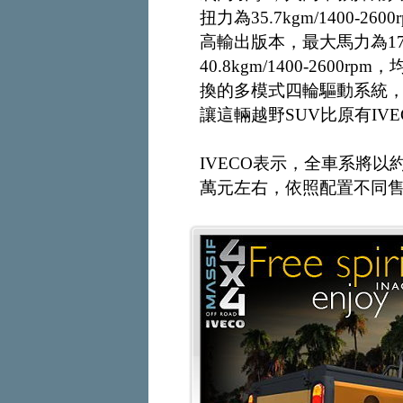
扭力為35.7kgm/1400
高輸出版本，最大馬力為176
40.8kgm/1400-26
換的多模式四輪驅動系統
讓這輛越野SUV比原有IV
IVECO表示，全車系將以約
萬元左右，依照配置不同