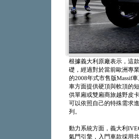
根據義大利原廠表示，這款以LA
礎，經過對於當前歐洲專業
的2008年式市售版Mas
車方面提供硬頂與軟頂的
供單廂或雙廂商旅越野皮
可以依照自己的特殊需求
列。
動力系統方面，義大利IVE
氣門引擎，入門車款採用共軌配