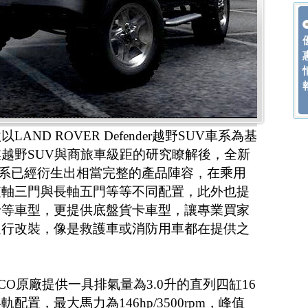
ND ROVER Defender越野SUV車系為基
越野SUV與商旅車級距的研究瞭解後，全新
sif車系已經衍生出相當完整的產品陣容，在乘用
短軸三門與長軸五門等等不同配置，此外也提
卡等車型，更提供底盤貨卡車型，讓專業買家
進行改裝，像是救護車或消防用車都在提供之
CO原廠提供一具排氣量為3.0升的直列四缸16
置，最大馬力為146hp/3500rpm，峰值