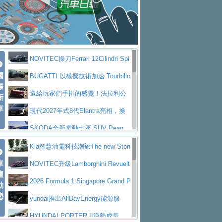
大型 SUV 鎖定七人座豪華市場
BMW攜手漫威電影【蜘蛛人：重生
拌車
消防車除了滅火裝備還需要什麼？
日】
Skoda 發表全新 Peaq 內裝：七人
一探SITRAK “準” 消防車的究竟
大益金龍初試啼聲，汽柴油5噸貨車
座純電旗艦 SUV，行李廂最大可達 935 公
全新純電 Mercedes-Benz C 400 4
不是對手
正宗年鑑2025年全球自動車年鑑1月
升
MATIC Electric 登場
奢華與科技大躍進，MAZDA全新3
NOVITEC操刀Ferrari 12Cilindri Spi
下旬問世！
2024第六屆ISUZU運轉職人挑戰賽
代CX-5全方位進化提前亮相並展開預售94.9
馬自達公布 2027 年式 MX-5 更
國
der 碳纖維空力、鍛造輪圈與Inconel排氣
BUGATTI 以模擬技術加速 Tourbillo
首度前進南台灣熱烈開戰
豪華電能休旅新星 Audi Q4 Sportba
際
萬起
新，新增 Yakudo 特別版
Skoda Peaq 發表全新電動動力系
上身
n 動態開發
還給玩家們手排的感覺！法拉利公
新
ck 55 e-tron S line
Scania Taiwan 逆風而行，加深力
統 最長續航逾 640 公里、支援雙向供電
BMW M2 首度導入 xDrive 四驅，
車
布12Cilidri Manaule手排超跑產品細節
現代2027年式8代Elantra亮相，換
道投資布局
美國與瑞士需求成關鍵推手
The all-new T-Roc 魅力 自成焦點
裝更銳利的造型、更先進的資訊娛樂系統及
SKODA全新電動七座 SUV Peaq
Maserati GT2 Stradale「Tribute to
更高效的動力
問世，擁有品牌史上最寬敞且豪華的座艙
AUDI推出首款高性能油電超跑Nuvo
Kia智慧油電科技潮旅The new Ston
MC12」全球首度亮相
迎接 RANGE ROVER 品牌家族第
車
lari，0到100公里加速2.6秒、極速350公里
百年三叉戟傳奇再啟程 Maserati 重
ic 1-7月累計銷量創歷史新高
NOVITEC升級Lamborghini Revuelt
壇
五位成員 全新 RANGE ROVER GT 預告登
造型華麗時尚、科技座艙再進化，P
／小時
返 1000 Miglia 傳承競速榮耀
法拉利首款純電跑車Luce亮相，最
o 綜效輸出增至1,048匹
2026 Formula 1 Singapore Grand P
動
場
eugeot 208小改款發表上市94.8萬起
態
大馬力超過1000匹並具備530公里最大續航
小車大空間、座艙科技更先進，SK
rix 新加坡大獎賽 Audi 極速之旅開放報名
yundai推出AllDayEnergy能源服
里程
ODA發表全新純電跨界休旅Eipq祭平民化車
賓士AMG.EA專屬平台首作，Merc
務 讓電動車化身行動儲能系統
HYUNDAI PORTER II逆勢成長，