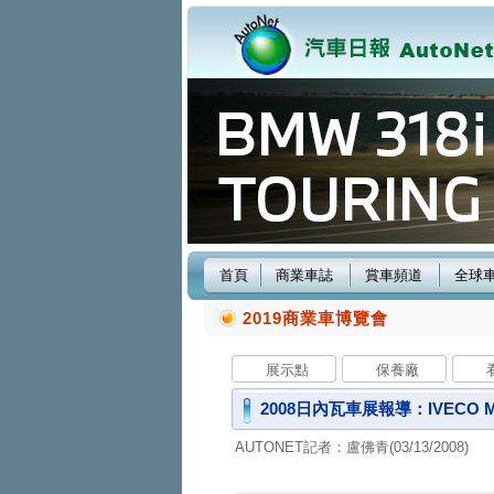
首頁
商業車誌
賞車頻道
全球
2019商業車博覽會
展示點
保養廠
2008日內瓦車展報導：IVECO
AUTONET記者：盧佛青(03/13/2008)