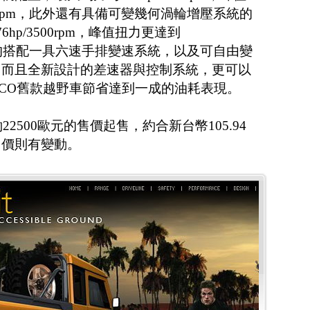
-2600rpm，此外還有具備可變幾何渦輪增壓系統的
hp/3500rpm，峰值扭力更達到
00rpm，均搭配一具六速手排變速系統，以及可自由變
，而且全新設計的差速器與控制系統，更可以
ECO舊款越野車節省達到一成的油耗表現。
22500歐元的售價起售，約合新台幣105.94
售價則有變動。