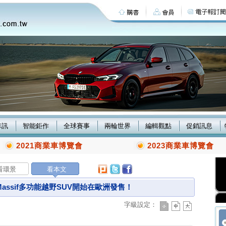
車訊
智能鉅作
全球賽事
兩輪世界
編輯觀點
促銷訊息
2021商業車博覽會
2023商業車博覽會
看環景
看本文
 Massif多功能越野SUV開始在歐洲發售！
字級設定：