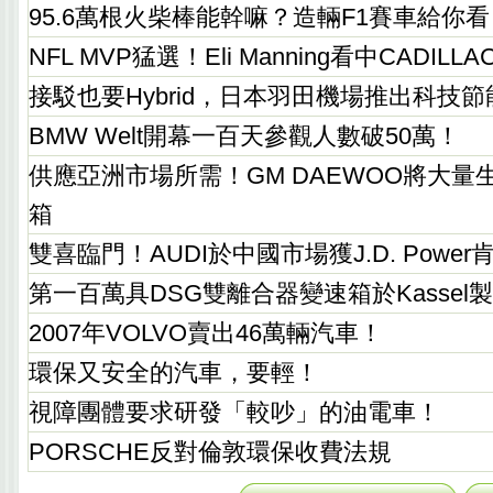
95.6萬根火柴棒能幹嘛？造輛F1賽車給你看
NFL MVP猛選！Eli Manning看中CADILLAC E
接駁也要Hybrid，日本羽田機場推出科技
BMW Welt開幕一百天參觀人數破50萬！
供應亞洲市場所需！GM DAEWOO將大量
箱
雙喜臨門！AUDI於中國市場獲J.D. Power
第一百萬具DSG雙離合器變速箱於Kassel
2007年VOLVO賣出46萬輛汽車！
環保又安全的汽車，要輕！
視障團體要求研發「較吵」的油電車！
PORSCHE反對倫敦環保收費法規