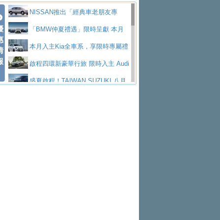
價89萬起
edes-AMG 全新GT 4-Door Coupe全球首發
福斯推出首款GTI純電性能掀背ID.
勇奪中型貨車銷售冠軍
父親節霸氣獻禮！PGO 威力125 最
NISSAN推出「經典車老朋友專
Polo GTI，擁有226匹馬力和零百加速 6.8
Jaguar 公布四門 GT車款正式車名
優
低入手價 $60,900 起 省油ｘ安全ｘ大空間
福斯商旅挺頭家 推出「德系質感 精
案」 以匠人精神煥新珍品座駕
「BMW仲夏禮遇」限時呈獻 本月
惠
秒的實力
為JAGUAR TYPE 01
終於跟上進度，LEXUS發表首款三
陪爸爸輕鬆
算圓夢」專案
yundai推出AllDayEnergy能源服
入主即享尊榮豪華五星假期 多元優購方案
本月入主Kia全車系，享限時專屬禮
情
報
排六座純電旗艦休旅 TZ
有錢也買不到的Golf R！福斯打造
務 讓電動車化身行動儲能系統
NISSAN X-TRAIL 上市首月銷量
同步實施
遇
啟程四環新豪華行旅 限時入主 Audi
全新Golf R 24h賽車將挑戰紐柏林24小時耐
SKODA公布全新小型純電跨界休旅
躋身同級前3名
Toyota歐洲純電車銷量翻倍 2026
A6 旗艦陣容 低月付5,888元起及3 年乙式險
盛夏啟程！TAIWAN SUZUKI 八月
久賽
Epiq內裝設計，預計5月19日全球首發
福斯全新 ID. Polo 起跳價約台幣94
上半年成長113％
XFORCE攜手臺南祀典大天后宮 試
購置金
禮遇全面升級
無懼暑假出行！ZS玩美Cool版與G5
萬，續航里程可達到455公里附氣動式按摩
福斯宣布Golf與T-Roc推出Full Hybri
乘就送限量「幸福駕到」過爐御守
Subaru推動燃油、油電與純電車混
0 PLUS酷涼特仕版升級通風座椅
Ford天外飛來禮 Territory旗艦響宴
座椅
d全油電複合動力車型，預計於今年第四季
KIA米蘭設計周展出Vision Meta Tu
線生產 以彈性製造應對市場變化
Volvo Trucks 承諾成為高科技供應
三件組 再享0利率 入主再抽美國雙人來回機
Forester油電版上市週年保固升級
上市
rismo概念車並公布所有相關資訊，未來將
BMW 旗艦房車7系列中期改款，外
鏈的可靠夥伴
格上租車暑期享8% LINE POINTS
票
父親節再享SUBARU爸氣豪禮
PEUGEOT、CITROEN「EN ROU
是命名為EV8
觀煥然一新、內裝科技與電動車續航里程大
借「東風」之力，HONDA推出中國
回饋 再抽黑鑰匙尊榮禮遇
匠心淬鍊展現世代躍進 ALL-NEW
TE！La Vie en Route｜法式日常，即刻啟
全能ZS翻玩新視界！全新27年式換
幅升級
製造日本重新貼牌全新4代Insight純電動休
MAZDA CX-5 延長保固禮遇限時實施
魅力 自成焦點 胡宇威擔任 The all-
程」 全車系享 5 年
裝曜黑風格套件 含舊換新60萬內輕鬆入手
暑假購車趁現在！ PGO 全車系一
旅
new T-Roc 品牌大使 攜手Volkswagen展現
2026 Honda Motorcycle Cruiser 風
日限定賞車會 指定車款送3,000元加油卡
特斯拉掀充電價格戰 EVOASIS推
不被定義的
格騎士趴圓滿落幕 風格由你定義！一起騎
Skoda Motorsport 125 週年 全台 R
訂閱制假日最低5.25元會員優惠
Honda Motorcycle攜手築間餐飲集