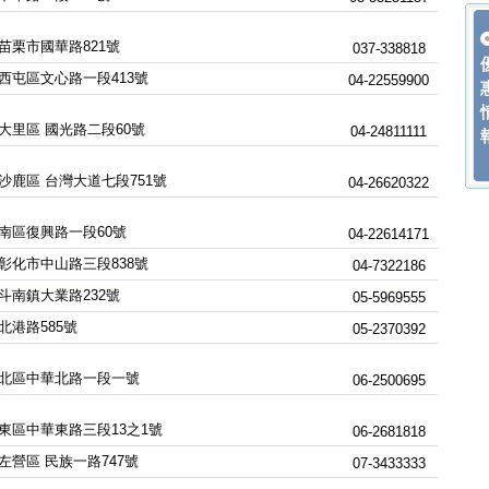
苗栗市國華路821號
037-338818
西屯區文心路一段413號
04-22559900
大里區 國光路二段60號
04-24811111
沙鹿區 台灣大道七段751號
04-26620322
南區復興路一段60號
04-22614171
彰化市中山路三段838號
04-7322186
斗南鎮大業路232號
05-5969555
北港路585號
05-2370392
北區中華北路一段一號
06-2500695
東區中華東路三段13之1號
06-2681818
左營區 民族一路747號
07-3433333