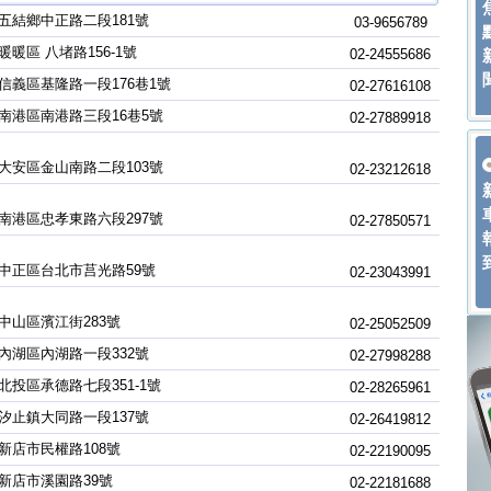
五結鄉中正路二段181號
03-9656789
暖暖區 八堵路156-1號
02-24555686
信義區基隆路一段176巷1號
02-27616108
南港區南港路三段16巷5號
02-27889918
大安區金山南路二段103號
02-23212618
南港區忠孝東路六段297號
02-27850571
中正區台北市莒光路59號
02-23043991
中山區濱江街283號
02-25052509
內湖區內湖路一段332號
02-27998288
北投區承德路七段351-1號
02-28265961
汐止鎮大同路一段137號
02-26419812
新店市民權路108號
02-22190095
新店市溪園路39號
02-22181688