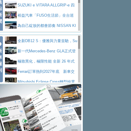
焦
V Prestige
SUZUKI e VITARA ALLGRIP-e 四
點
新
驅精神的純電新詮釋
裕益汽車「FUSO生活節」全台巡
聞
迴 結合生活體驗、交通安全與購車優惠
為自己綻放的都會節奏 NISSAN KI
CKS SAKURA
為品味獨具層峰買家打造的頂級座
全新DB12 S：優雅與力量並馳，Su
駕，MAZDA CX-90 33T AWD Premium Ca
安心舒適旅游的好夥伴 MG HS PH
新
per Tourer的顛峰之作
新一代Mercedes-Benz GLA正式登
ptain Seat
EV
許自己和家人一部舒適安全又高科
車
場 續航最高657公里、支援320kW快充
極致黑化，極限性能 全新 26 年式
報
技的座駕! Ford Territory中型油電休旅
後疫情時代最安全高效重型卡車FU
到
DEFENDER OCTA BLACK 限量登台
Ferrari訂單熱到2027年底 新車交
SO Super Great今日在台登場，結合先進安
中部車業老字號佳樂汽車取得Stella
付至少得等一年以上
Mitsubishi Eclipse Cross轉型純電
全輔助科技
ntis四品牌經銷權，全新多品牌旗艦展示中
屏東特搜大隊再添新利器 SITRAK
休旅 87kWh電池續航超過600公里
全新BMW 318i Touring豪華旅行車
心開幕啟用
救助器材車
買氣不衰、SUZUKI經銷商勇於開啟
全台限量200台 進化現型
不等零關稅的紅利，Jeep品牌今日
全新大店，新北都鈴木占地500坪土城旗艦
2025第七屆ISUZU運轉職人挑戰賽
起展開首批車交車
Volvo EX60 即將叩關，靜肅性、底
展示中心開幕
熱血登場 展現極致車技與專業職人精神
H2GP世界總決賽圓滿落幕 台灣團
盤與數位介面搶先揭露
Audi Q9 將於 2026 年底上市 旗艦
隊表現精彩
淨零減碳指標性應用 純電動水泥預