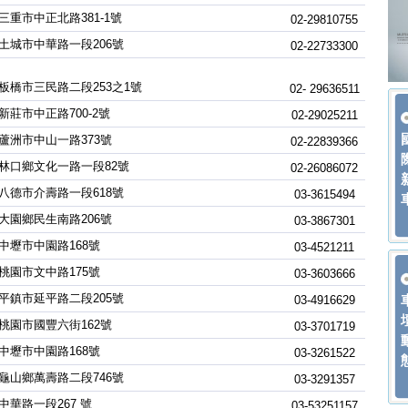
三重市中正北路381-1號
02-29810755
土城市中華路一段206號
02-22733300
板橋市三民路二段253之1號
02- 29636511
新莊市中正路700-2號
02-29025211
蘆洲市中山一路373號
02-22839366
林口鄉文化一路一段82號
02-26086072
八德市介壽路一段618號
03-3615494
大園鄉民生南路206號
03-3867301
中壢市中園路168號
03-4521211
桃園市文中路175號
03-3603666
平鎮市延平路二段205號
03-4916629
桃園市國豐六街162號
03-3701719
中壢市中園路168號
03-3261522
龜山鄉萬壽路二段746號
03-3291357
中華路一段267 號
03-53251157