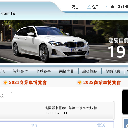
車訊
智能鉅作
全球賽事
兩輪世界
編輯觀點
促銷訊息
2021商業車博覽會
2023商業車博覽會
本文
桃園縣中壢市中華路一段705號2樓
0800-032-100
地址
電話