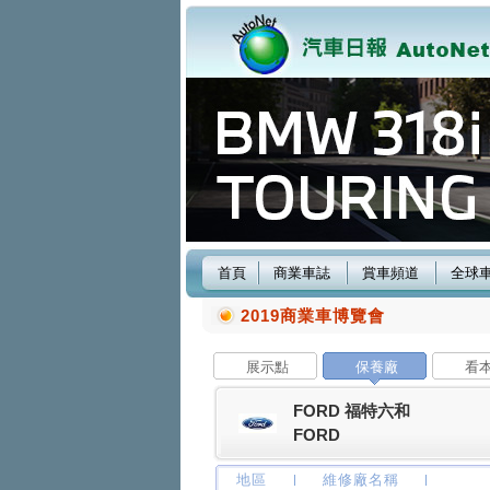
首頁
商業車誌
賞車頻道
全球
2019商業車博覽會
展示點
保養廠
看
FORD 福特六和
FORD
地區
維修廠名稱