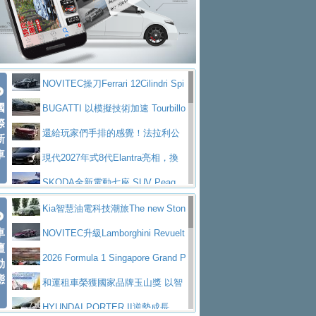
大型 SUV 鎖定七人座豪華市場
BMW攜手漫威電影【蜘蛛人：重生
拌車
消防車除了滅火裝備還需要什麼？
日】
Skoda 發表全新 Peaq 內裝：七人
一探SITRAK “準” 消防車的究竟
大益金龍初試啼聲，汽柴油5噸貨車
座純電旗艦 SUV，行李廂最大可達 935 公
全新純電 Mercedes-Benz C 400 4
不是對手
正宗年鑑2025年全球自動車年鑑1月
升
MATIC Electric 登場
奢華與科技大躍進，MAZDA全新3
NOVITEC操刀Ferrari 12Cilindri Spi
下旬問世！
2024第六屆ISUZU運轉職人挑戰賽
代CX-5全方位進化提前亮相並展開預售94.9
馬自達公布 2027 年式 MX-5 更
國
der 碳纖維空力、鍛造輪圈與Inconel排氣
BUGATTI 以模擬技術加速 Tourbillo
首度前進南台灣熱烈開戰
豪華電能休旅新星 Audi Q4 Sportba
際
萬起
新，新增 Yakudo 特別版
Skoda Peaq 發表全新電動動力系
上身
n 動態開發
還給玩家們手排的感覺！法拉利公
新
ck 55 e-tron S line
Scania Taiwan 逆風而行，加深力
統 最長續航逾 640 公里、支援雙向供電
BMW M2 首度導入 xDrive 四驅，
車
布12Cilidri Manaule手排超跑產品細節
現代2027年式8代Elantra亮相，換
道投資布局
美國與瑞士需求成關鍵推手
The all-new T-Roc 魅力 自成焦點
裝更銳利的造型、更先進的資訊娛樂系統及
SKODA全新電動七座 SUV Peaq
Maserati GT2 Stradale「Tribute to
更高效的動力
問世，擁有品牌史上最寬敞且豪華的座艙
AUDI推出首款高性能油電超跑Nuvo
Kia智慧油電科技潮旅The new Ston
MC12」全球首度亮相
迎接 RANGE ROVER 品牌家族第
車
lari，0到100公里加速2.6秒、極速350公里
百年三叉戟傳奇再啟程 Maserati 重
ic 1-7月累計銷量創歷史新高
NOVITEC升級Lamborghini Revuelt
壇
五位成員 全新 RANGE ROVER GT 預告登
造型華麗時尚、科技座艙再進化，P
／小時
返 1000 Miglia 傳承競速榮耀
法拉利首款純電跑車Luce亮相，最
o 綜效輸出增至1,048匹
2026 Formula 1 Singapore Grand P
動
場
eugeot 208小改款發表上市94.8萬起
態
大馬力超過1000匹並具備530公里最大續航
小車大空間、座艙科技更先進，SK
rix 新加坡大獎賽 Audi 極速之旅開放報名
和運租車榮獲國家品牌玉山獎 以智
里程
ODA發表全新純電跨界休旅Eipq祭平民化車
賓士AMG.EA專屬平台首作，Merc
慧移動與綠能創新
HYUNDAI PORTER II逆勢成長，