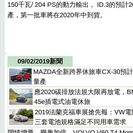
150千瓦/ 204 PS的動力輸出， ID.3的預
產，第一批車將在2020年中到貨。
09/02/2019新聞
MAZDA全新跨界休旅車CX-30
量產
應2020碳排放法規大限再放電，BMW
45e插電式油電休旅
2019法蘭克福車展搶先報：VW電
三套電池規格滿足不同用車需求
閒情增量、樂趣加倍，VOLVO V60 T4 Mo