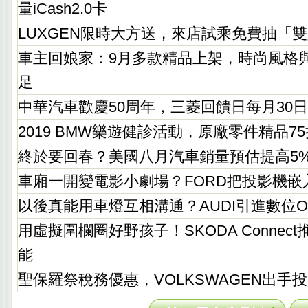
量iCash2.0卡
LUXGEN限時大方送，來店試乘免費抽「
車主回娘家：9月多款精品上架，時尚風格
足
中華汽車歡慶50周年，三菱回饋日每月30
2019 BMW樂遊健診活動，原廠零件精品7
終於要回春？美國八月汽車銷量預估提高5
車廂一開變電影小劇場？FORD把投影機嵌
以後真能用車燈互相溝通？AUDI引進數位O
用虛擬圍欄圈好野孩子！SKODA Connec
能
聖保羅祭稅務優惠，VOLKSWAGEN出手