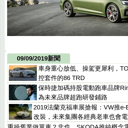
09/09/2019新聞
車身重心放低、操駕更犀利，TOY
控套件的86 TRD
保時捷加碼持股電動跑車品牌Rima
為未來品牌超跑研發鋪路
2019法蘭克福車展搶報：VW推e-B
改裝，未來集團各經典老車也會電
重操舊業做單車？非也，SKODA推純概念電動單