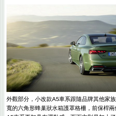
外觀部分，小改款A5車系跟隨品牌其他家
寬的六角形蜂巢狀水箱護罩格柵，前保桿兩