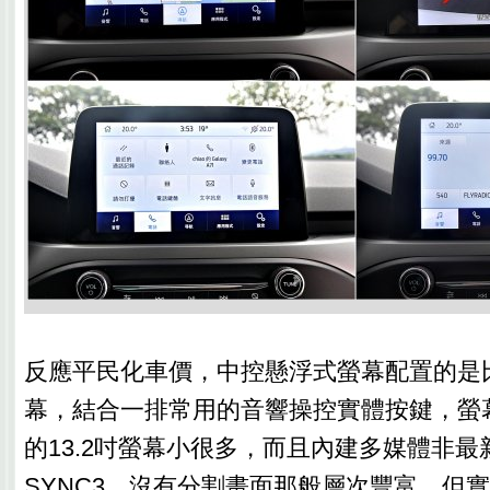
反應平民化車價，中控懸浮式螢幕配置的是
幕，結合一排常用的音響操控實體按鍵，螢
的13.2吋螢幕小很多，而且內建多媒體非最新
SYNC3，沒有分割畫面那般層次豐富，但