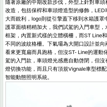
隨著原廠的中期改款步伐，外型上針對車頭
改造，包括保桿和車頭燈造型的修飾，LED
大而銳利，logo則從引擎蓋下移到水箱護
護罩面積稍稍加大，我們試駕的入門車型，
框架，內置新式樣的立體橫柵，而ST Line和V
不同的波紋格柵。下氣壩為大開口設計並向
看來更寬扁而具跑格，但沒ST- Line的運
駕的入門款，車頭燈光感應自動啓閉，但沒有
燈切換功能，而且只有頂規Vignale車型標配Ma
智能動態照明系統。