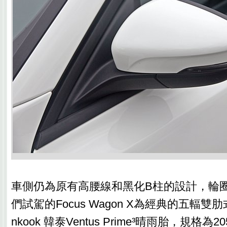
車側仍為原有高腰線和黑化B柱的設計，輪
們試駕的Focus Wagon X為經典的五輻雙
nkook 韓泰Ventus Prime³晴雨胎，規格為2