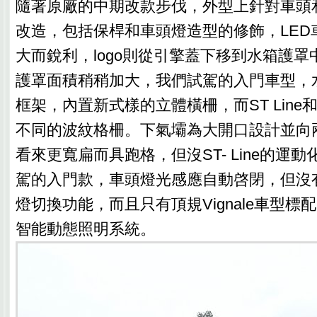
隨著原廠的中期改款步伐，外型上針對車頭
改造，包括保桿和車頭燈造型的修飾，LED
大而銳利，logo則從引擎蓋下移到水箱護
護罩面積稍稍加大，我們試駕的入門車型，
框架，內置新式樣的立體橫柵，而ST Line和V
不同的波紋格柵。下氣壩為大開口設計並向
看來更寬扁而具跑格，但沒ST- Line的運
駕的入門款，車頭燈光感應自動啓閉，但沒有
燈切換功能，而且只有頂規Vignale車型標配Ma
智能動態照明系統。