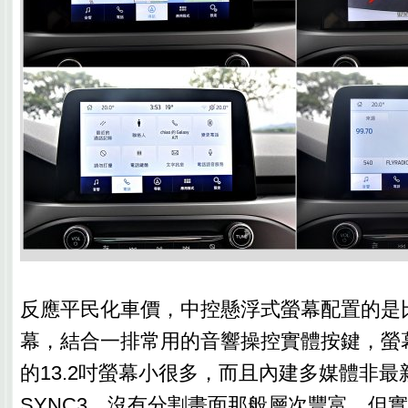
反應平民化車價，中控懸浮式螢幕配置的是
幕，結合一排常用的音響操控實體按鍵，螢
的13.2吋螢幕小很多，而且內建多媒體非最新
SYNC3，沒有分割畫面那般層次豐富，但