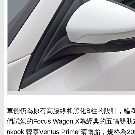
車側仍為原有高腰線和黑化B柱的設計，輪
們試駕的Focus Wagon X為經典的五輻雙
nkook 韓泰Ventus Prime³晴雨胎，規格為2