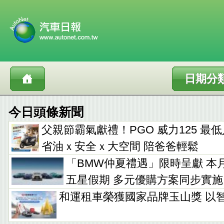
日期分
今日頭條新聞
父親節霸氣獻禮！PGO 威力125 最低入手
省油ｘ安全ｘ大空間 陪爸爸輕鬆
「BMW仲夏禮遇」限時呈獻 本
五星假期 多元優購方案同步實施
和運租車榮獲國家品牌玉山獎 以