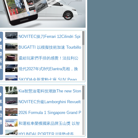
大型 SUV 鎖定七人座豪華市場
BMW攜手漫威電影【蜘蛛人：重生
拌車
消防車除了滅火裝備還需要什麼？
日】
Skoda 發表全新 Peaq 內裝：七人
一探SITRAK “準” 消防車的究竟
大益金龍初試啼聲，汽柴油5噸貨車
座純電旗艦 SUV，行李廂最大可達 935 公
全新純電 Mercedes-Benz C 400 4
不是對手
正宗年鑑2025年全球自動車年鑑1月
升
MATIC Electric 登場
奢華與科技大躍進，MAZDA全新3
NOVITEC操刀Ferrari 12Cilindri Spi
下旬問世！
2024第六屆ISUZU運轉職人挑戰賽
代CX-5全方位進化提前亮相並展開預售94.9
馬自達公布 2027 年式 MX-5 更
國
der 碳纖維空力、鍛造輪圈與Inconel排氣
BUGATTI 以模擬技術加速 Tourbillo
首度前進南台灣熱烈開戰
豪華電能休旅新星 Audi Q4 Sportba
際
萬起
新，新增 Yakudo 特別版
Skoda Peaq 發表全新電動動力系
上身
n 動態開發
還給玩家們手排的感覺！法拉利公
新
ck 55 e-tron S line
Scania Taiwan 逆風而行，加深力
統 最長續航逾 640 公里、支援雙向供電
BMW M2 首度導入 xDrive 四驅，
車
布12Cilidri Manaule手排超跑產品細節
現代2027年式8代Elantra亮相，換
道投資布局
美國與瑞士需求成關鍵推手
The all-new T-Roc 魅力 自成焦點
裝更銳利的造型、更先進的資訊娛樂系統及
SKODA全新電動七座 SUV Peaq
Maserati GT2 Stradale「Tribute to
更高效的動力
問世，擁有品牌史上最寬敞且豪華的座艙
AUDI推出首款高性能油電超跑Nuvo
Kia智慧油電科技潮旅The new Ston
MC12」全球首度亮相
迎接 RANGE ROVER 品牌家族第
車
lari，0到100公里加速2.6秒、極速350公里
百年三叉戟傳奇再啟程 Maserati 重
ic 1-7月累計銷量創歷史新高
NOVITEC升級Lamborghini Revuelt
壇
五位成員 全新 RANGE ROVER GT 預告登
造型華麗時尚、科技座艙再進化，P
／小時
返 1000 Miglia 傳承競速榮耀
法拉利首款純電跑車Luce亮相，最
o 綜效輸出增至1,048匹
2026 Formula 1 Singapore Grand P
動
場
eugeot 208小改款發表上市94.8萬起
態
大馬力超過1000匹並具備530公里最大續航
小車大空間、座艙科技更先進，SK
rix 新加坡大獎賽 Audi 極速之旅開放報名
和運租車榮獲國家品牌玉山獎 以智
里程
ODA發表全新純電跨界休旅Eipq祭平民化車
賓士AMG.EA專屬平台首作，Merc
慧移動與綠能創新
HYUNDAI PORTER II逆勢成長，