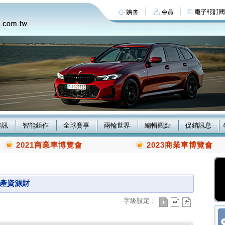
車訊
智能鉅作
全球賽事
兩輪世界
編輯觀點
促銷訊息
2021商業車博覽會
2023商業車博覽會
礦產資源財
字級設定：