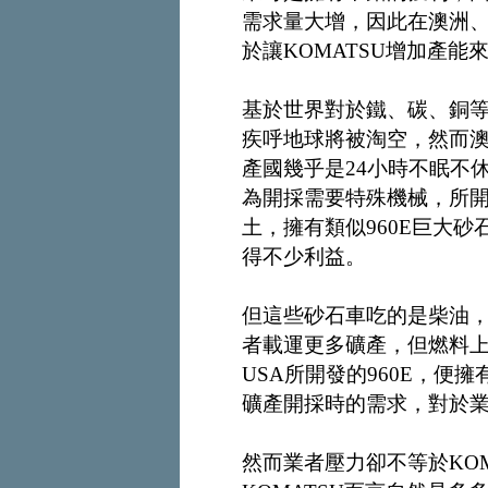
需求量大增，因此在澳洲
於讓KOMATSU增加產能
基於世界對於鐵、碳、銅
疾呼地球將被淘空，然而
產國幾乎是24小時不眠不
為開採需要特殊機械，所
土，擁有類似960E巨大砂
得不少利益。
但這些砂石車吃的是柴油
者載運更多礦產，但燃料上
USA所開發的960E，
礦產開採時的需求，對於
然而業者壓力卻不等於KO