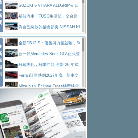
焦
V Prestige
SUZUKI e VITARA ALLGRIP-e 四
點
新
驅精神的純電新詮釋
裕益汽車「FUSO生活節」全台巡
聞
迴 結合生活體驗、交通安全與購車優惠
為自己綻放的都會節奏 NISSAN KI
CKS SAKURA
為品味獨具層峰買家打造的頂級座
全新DB12 S：優雅與力量並馳，Su
駕，MAZDA CX-90 33T AWD Premium Ca
安心舒適旅游的好夥伴 MG HS PH
新
per Tourer的顛峰之作
新一代Mercedes-Benz GLA正式登
ptain Seat
EV
許自己和家人一部舒適安全又高科
車
場 續航最高657公里、支援320kW快充
極致黑化，極限性能 全新 26 年式
報
技的座駕! Ford Territory中型油電休旅
後疫情時代最安全高效重型卡車FU
到
DEFENDER OCTA BLACK 限量登台
Ferrari訂單熱到2027年底 新車交
SO Super Great今日在台登場，結合先進安
中部車業老字號佳樂汽車取得Stella
付至少得等一年以上
Mitsubishi Eclipse Cross轉型純電
全輔助科技
ntis四品牌經銷權，全新多品牌旗艦展示中
屏東特搜大隊再添新利器 SITRAK
休旅 87kWh電池續航超過600公里
全新BMW 318i Touring豪華旅行車
心開幕啟用
救助器材車
買氣不衰、SUZUKI經銷商勇於開啟
全台限量200台 進化現型
不等零關稅的紅利，Jeep品牌今日
全新大店，新北都鈴木占地500坪土城旗艦
2025第七屆ISUZU運轉職人挑戰賽
起展開首批車交車
Volvo EX60 即將叩關，靜肅性、底
展示中心開幕
熱血登場 展現極致車技與專業職人精神
H2GP世界總決賽圓滿落幕 台灣團
盤與數位介面搶先揭露
Audi Q9 將於 2026 年底上市 旗艦
隊表現精彩
淨零減碳指標性應用 純電動水泥預