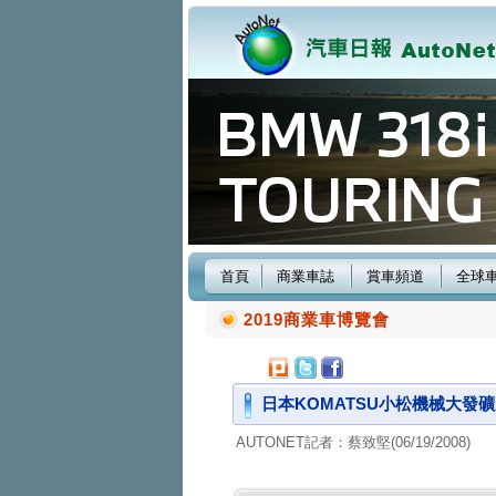
首頁
商業車誌
賞車頻道
全球
2019商業車博覽會
日本KOMATSU小松機械大發
AUTONET記者：蔡致堅(06/19/2008)