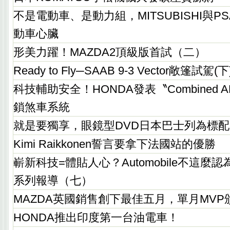
不是電動車、是動力組，MITSUBISHI與
動車心臟
形美力躍！MAZDA2頂級版首試（二）
Ready to Fly─SAAB 9-3 Vector敞篷試駕(下
科技輔助安全！HONDA發表〝Combined
鎖煞車系統
就是要獨享，眼鏡型DVD日本巴士列為標配
Kimi Raikkonen誓言要拿下法國站的優勝
嶄新科技=體貼人心？Automobile不這麼
系列報導（七）
MAZDA英國銷售創下最佳五月，單月MVP頒
HONDA推出印度第一台油電車！