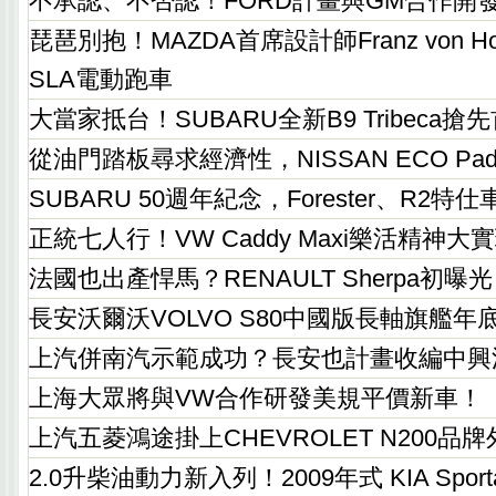
不承認、不否認！FORD計畫與GM合作開
琵琶別抱！MAZDA首席設計師Franz von Hol
SLA電動跑車
大當家抵台！SUBARU全新B9 Tribeca
從油門踏板尋求經濟性，NISSAN ECO Pa
SUBARU 50週年紀念，Forester、R2特
正統七人行！VW Caddy Maxi樂活精神
法國也出產悍馬？RENAULT Sherpa初曝光
長安沃爾沃VOLVO S80中國版長軸旗艦年
上汽併南汽示範成功？長安也計畫收編中興
上海大眾將與VW合作研發美規平價新車！
上汽五菱鴻途掛上CHEVROLET N200品
2.0升柴油動力新入列！2009年式 KIA Spo