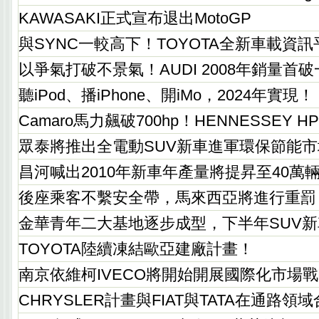
KAWASAKI正式宣布退出MotoGP
與SYNC一較高下！TOYOTA全新車載資訊
以爭氣打破不景氣！AUDI 2008年銷量首
聽iPod、播iPhone、開iMo，2024年實現！
Camaro馬力飆破700hp！HENNESSEY H
眾泰將推出全電動SUV新車進軍環保節能市
昌河喊出2010年新車年產量將提昇至40萬
後座乘客不繫安全帶，馬來西亞將進行重罰
金華青年二大基地逐步成型，下半年SUV
TOYOTA陸續凍結歐亞建廠計畫！
南京依維柯IVECO將開始開展國際化市場
CHRYSLER計畫與FIAT與TATA在通路領