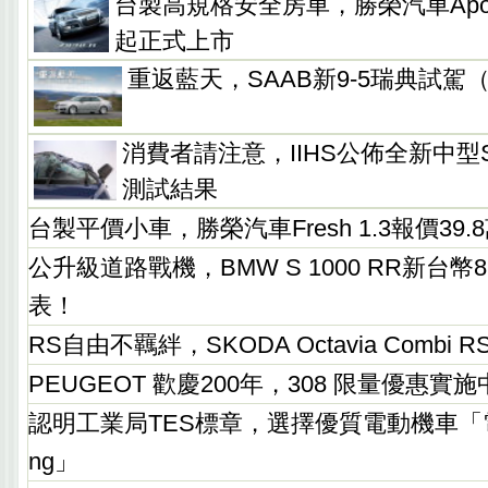
台製高規格安全房車，勝榮汽車Apola 
起正式上市
重返藍天，SAAB新9-5瑞典試駕
消費者請注意，IIHS公佈全新中型
測試結果
台製平價小車，勝榮汽車Fresh 1.3報價39
公升級道路戰機，BMW S 1000 RR新台幣
表！
RS自由不羈絆，SKODA Octavia Combi
PEUGEOT 歡慶200年，308 限量優惠實施
認明工業局TES標章，選擇優質電動機車「電氣
ng」