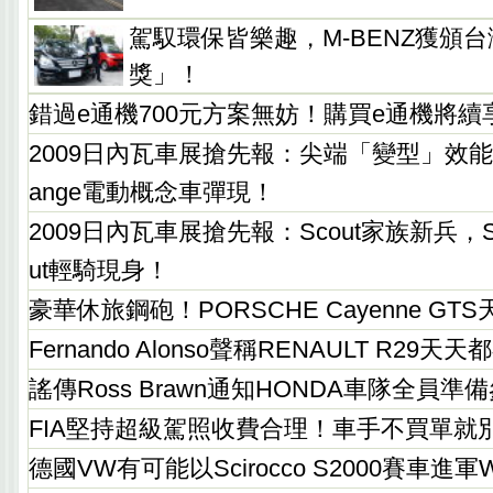
駕馭環保皆樂趣，M-BENZ獲頒台
獎」！
錯過e通機700元方案無妨！購買e通機將續
2009日內瓦車展搶先報：尖端「變型」效能，RI
ange電動概念車彈現！
2009日內瓦車展搶先報：Scout家族新兵，SKOD
ut輕騎現身！
豪華休旅鋼砲！PORSCHE Cayenne GT
Fernando Alonso聲稱RENAULT R29天
謠傳Ross Brawn通知HONDA車隊全員準
FIA堅持超級駕照收費合理！車手不買單就別
德國VW有可能以Scirocco S2000賽車進軍