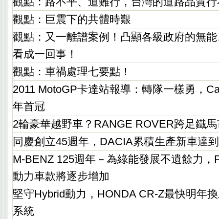
觀點：路不平、道難行，台灣的道路品質行
觀點：巨震下的共體時艱
觀點：又一離譜案例！凸顯各級政府的無能
看成一回事！
觀點：車禍處理七要點！
2011 MotoGP卡達站報導：轉隊一樣勇，Case
年首冠
2輪豪華越野車？RANGE ROVER跨足鐵
同慶創立45週年，DACIA累積生產新車達
M-BENZ 125週年－為綠能發展不遺餘力，F
動力車款將逐步增加
堅守Hybrid動力，HONDA CR-Z最快明年
系統