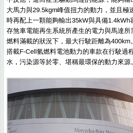
大馬力與29.5kgm峰值扭力的動力，並且極速
時再配上一顆能夠輸出35kW與具備1.4kW
存煞車電能再生系統所產生的電力與馬達所
燃料滿載的狀況下，最大行駛距離為400k
搭載F-Cell氫燃料電池動力的車款在行駛
水，污染源等於零、堪稱最環保的動力來源