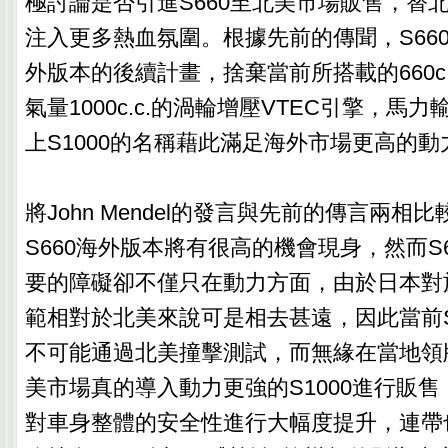
極討論是否引進S660至北美市場販售，替北
注入更多熱血氛圍。根據先前的傳聞，S66
外版本的後續計畫，捨棄當前所搭載的660c
氣量1000c.c.的渦輪增壓VTEC引擎，馬力
上S1000的名稱藉此滿足海外市場更高的動
將John Mendel的發言與先前的傳言兩相
S660海外版本將有很高的機會現身，然而S
要的障礙卻不僅只在動力方面，由於日本對於
範相對於北美來說可是相去甚遠，因此當前S
不可能通過北美撞擊測試，而無緣在當地領
美市場真的導入動力更強的S1000進行販
對車身整體的安全性進行大幅度提升，連帶