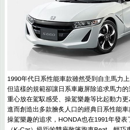
1990年代日系性能車款雖然受到自主馬力上限
但這樣的規範卻讓日系車廠屏除追求馬力的
重心放在駕馭感受、操駕樂趣等比起動力更
進而創造出多款膾炙人口的經典日系性能車
操駕樂趣的追求，HONDA也在1991年發
（K-Car）級距的雙座敞篷跑車Beat，輕