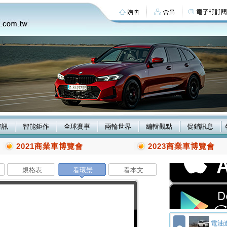
車訊
智能鉅作
全球賽事
兩輪世界
編輯觀點
促銷訊息
2021商業車博覽會
2023商業車博覽會
規格表
看環景
看本文
電油進