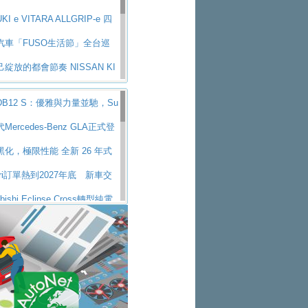
KI e VITARA ALLGRIP-e 四
新詮釋
汽車「FUSO生活節」全台巡
體驗、交通安全與購車優惠
綻放的都會節奏 NISSAN KI
A
味獨具層峰買家打造的頂級座
B12 S：優雅與力量並馳，Su
-90 33T AWD Premium Ca
適旅游的好夥伴 MG HS PH
r的顛峰之作
Mercedes-Benz GLA正式登
己和家人一部舒適安全又高科
57公里、支援320kW快充
化，極限性能 全新 26 年式
d Territory中型油電休旅
情時代最安全高效重型卡車FU
 OCTA BLACK 限量登台
rari訂單熱到2027年底 新車交
 Great今日在台登場，結合先進安
業老字號佳樂汽車取得Stella
年以上
ubishi Eclipse Cross轉型純電
牌經銷權，全新多品牌旗艦展示中
搜大隊再添新利器 SITRAK
h電池續航超過600公里
MW 318i Touring豪華旅行車
不衰、SUZUKI經銷商勇於開啟
台 進化現型
零關稅的紅利，Jeep品牌今日
北都鈴木占地500坪土城旗艦
5第七屆ISUZU運轉職人挑戰賽
交車
vo EX60 即將叩關，靜肅性、底
現極致車技與專業職人精神
GP世界總決賽圓滿落幕 台灣團
搶先揭露
i Q9 將於 2026 年底上市 旗艦
減碳指標性應用 純電動水泥預