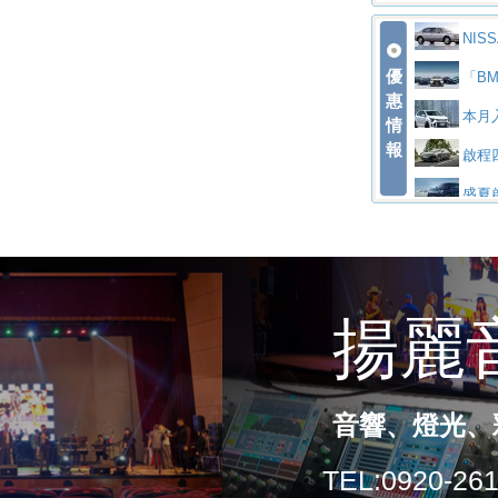
價89萬起
edes-AMG 
福斯推
勇奪中型貨車
父親節
NI
Polo GTI
Jag
優
低入手價 $6
福斯
案」 以匠人
「B
惠
秒的實力
為JAGUAR T
終於
陪爸爸輕鬆
算圓夢」專案
yund
入主即享尊榮
本月
情
報
排六座純電旗
有錢也
務 讓電動車
NIS
同步實施
遇
啟程四
全新Golf R
SK
躋身同級前3
Toy
A6 旗艦陣容
盛夏啟
久賽
Epiq內裝設
福斯全
上半年成長11
XF
購置金
禮遇全面升級
無懼暑
萬，續航里程
福斯宣布
乘就送限量「
Su
0 PLUS酷
For
座椅
d全油電複合
KIA
線生產 以彈
Vol
三件組 再享
For
上市
rismo概
BM
鏈的可靠夥伴
格上租
票
父親節再享S
PEU
是命名為EV8
觀煥然一新、
借「
回饋 再抽黑
匠心淬
TE！La Vi
全能
幅升級
製造日本重新貼
MAZDA C
魅力 
程」 全車系享
裝曜黑風格套
暑假
旅
new T-Roc
2026 
日限定賞車會 
特斯