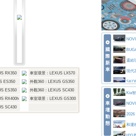
大型 SUV 
BM
拌車
消防
日】
Sko
一探SITRAK
大益
座純電旗艦 S
全新純電
不是對手
正宗
升
MATIC Elect
奢華
NOVIT
下旬問世！
202
代CX-5全方
馬自達
國
der 碳纖維
BUGA
首度前進南台
豪華電
際
萬起
新，新增 Yak
Sko
上身
n 動態開發
還給
新
ck 55 e-tron S
Sca
統 最長續航
BMW
車
布12Cilidr
現代2
 RX350
車室環景：LEXUS LX570
道投資布局
美國與瑞士需
The 
 ES350
外觀360：LEXUS GS350
裝更銳利的造
SKO
 ES350
外觀360：LEXUS SC430
Maser
更高效的動力
問世，擁有品
AUD
Kia
 RX400h
車室環景：LEXUS GS300
MC12」全
迎接 
車
lari，0到1
百年三
ic 1-7月
NOVI
 SC430
壇
五位成員 全新 
造型
／小時
返 1000 Mi
法拉
o 綜效輸出增
2026 
動
場
eugeot 2
態
大馬力超過10
小車
rix 新加坡大
和運
里程
ODA發表全
賓士A
慧移動與綠能
HYU