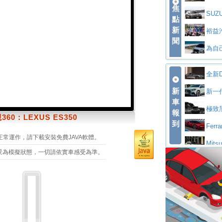
焦
V Prestige
SUZU
點
新
驅精神的純電
裕益
聞
迴 結合生活
為自己
CKS SAKUR
為品
全新D
駕，MAZDA CX
安心舒
新
per Toure
新一代
ptain Seat
EV
許自
車
場 續航最高6
極致黑
報
360：LEXUS ES350
技的座駕! For
後疫
到
DEFENDER
Fer
SO Super
中部車
正常運作，請下載安裝免費JAVA軟體。
付至少得等一
Mits
景為模擬狀態，一切請依實車感受為準。
全輔助科技
ntis四品
屏東特
休旅 87kW
全新B
心開幕啟用
救助器材車
買氣
全台限量200
不等
全新大店，新
202
起展開首批車
Vol
展示中心開幕
熱血登場 展
H2
盤與數位介面
Aud
隊表現精彩
淨零