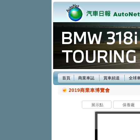
首頁
商業車誌
賞車頻道
全球
2019商業車博覽會
展示點
保養廠