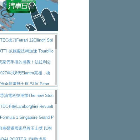
鎖定七人座豪華市場
W攜手漫威電影【蜘蛛人：重生
車除了滅火裝備還需要什麼？
da 發表全新 Peaq 內裝：七人
 “準” 消防車的究竟
金龍初試啼聲，汽柴油5噸貨車
UV，行李廂最大可達 935 公
 Mercedes-Benz C 400 4
年鑑2025年全球自動車年鑑1月
ric 登場
與科技大躍進，MAZDA全新3
EC操刀Ferrari 12Cilindri Spi
4第六屆ISUZU運轉職人挑戰賽
位進化提前亮相並展開預售94.9
公布 2027 年式 MX-5 更
空力、鍛造輪圈與Inconel排氣
TTI 以模擬技術加速 Tourbillo
灣熱烈開戰
能休旅新星 Audi Q4 Sportba
udo 特別版
da Peaq 發表全新電動動力系
玩家們手排的感覺！法拉利公
 line
nia Taiwan 逆風而行，加深力
逾 640 公里、支援雙向供電
 M2 首度導入 xDrive 四驅，
i Manaule手排超跑產品細節
027年式8代Elantra亮相，換
求成關鍵推手
all-new T-Roc 魅力 自成焦點
型、更先進的資訊娛樂系統及
DA全新電動七座 SUV Peaq
ati GT2 Stradale「Tribute to
牌史上最寬敞且豪華的座艙
I推出首款高性能油電超跑Nuvo
智慧油電科技潮旅The new Ston
球首度亮相
RANGE ROVER 品牌家族第
00公里加速2.6秒、極速350公里
叉戟傳奇再啟程 Maserati 重
累計銷量創歷史新高
TEC升級Lamborghini Revuelt
RANGE ROVER GT 預告登
華麗時尚、科技座艙再進化，P
glia 傳承競速榮耀
利首款純電跑車Luce亮相，最
至1,048匹
Formula 1 Singapore Grand P
08小改款發表上市94.8萬起
00匹並具備530公里最大續航
大空間、座艙科技更先進，SK
獎賽 Audi 極速之旅開放報名
租車榮獲國家品牌玉山獎 以智
新純電跨界休旅Eipq祭平民化車
MG.EA專屬平台首作，Merc
創新
NDAI PORTER II逆勢成長，