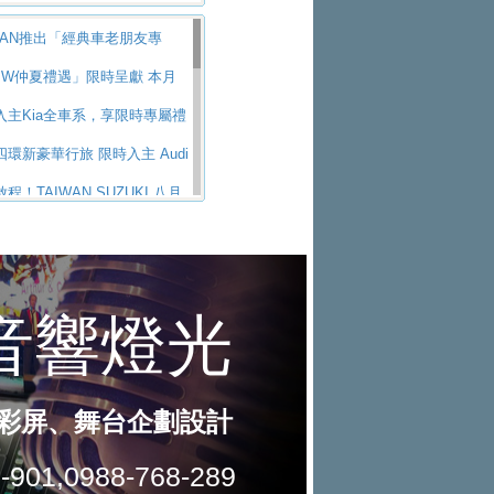
全新GT 4-Door Coupe全球首發
出首款GTI純電性能掀背ID.
銷售冠軍
霸氣獻禮！PGO 威力125 最
SSAN推出「經典車老朋友專
，擁有226匹馬力和零百加速 6.8
uar 公布四門 GT車款正式車名
0,900 起 省油ｘ安全ｘ大空間
商旅挺頭家 推出「德系質感 精
精神煥新珍品座駕
MW仲夏禮遇」限時呈獻 本月
YPE 01
跟上進度，LEXUS發表首款三
ai推出AllDayEnergy能源服
豪華五星假期 多元優購方案
入主Kia全車系，享限時專屬禮
艦休旅 TZ
買不到的Golf R！福斯打造
化身行動儲能系統
SAN X-TRAIL 上市首月銷量
環新豪華行旅 限時入主 Audi
 24h賽車將挑戰紐柏林24小時耐
ODA公布全新小型純電跨界休旅
名
ota歐洲純電車銷量翻倍 2026
 低月付5,888元起及3 年乙式險
程！TAIWAN SUZUKI 八月
計，預計5月19日全球首發
新 ID. Polo 起跳價約台幣94
3％
ORCE攜手臺南祀典大天后宮 試
假出行！ZS玩美Cool版與G5
可達到455公里附氣動式按摩
Golf與T-Roc推出Full Hybri
幸福駕到」過爐御守
baru推動燃油、油電與純電車混
涼特仕版升級通風座椅
d天外飛來禮 Territory旗艦響宴
動力車型，預計於今年第四季
米蘭設計周展出Vision Meta Tu
性製造應對市場變化
vo Trucks 承諾成為高科技供應
0利率 入主再抽美國雙人來回機
ester油電版上市週年保固升級
念車並公布所有相關資訊，未來將
W 旗艦房車7系列中期改款，外
車暑期享8% LINE POINTS
UBARU爸氣豪禮
GEOT、CITROEN「EN ROU
內裝科技與電動車續航里程大
東風」之力，HONDA推出中國
鑰匙尊榮禮遇
鍊展現世代躍進 ALL-NEW
e en Route｜法式日常，即刻啟
ZS翻玩新視界！全新27年式換
牌全新4代Insight純電動休
X-5 延長保固禮遇限時實施
自成焦點 胡宇威擔任 The all-
 5 年
件 含舊換新60萬內輕鬆入手
購車趁現在！ PGO 全車系一
 品牌大使 攜手Volkswagen展現
Honda Motorcycle Cruiser 風
指定車款送3,000元加油卡
拉掀充電價格戰 EVOASIS推