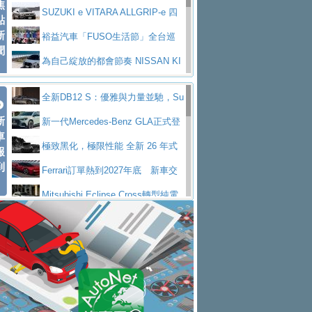
焦
V Prestige
SUZUKI e VITARA ALLGRIP-e 四
點
新
驅精神的純電新詮釋
裕益汽車「FUSO生活節」全台巡
聞
迴 結合生活體驗、交通安全與購車優惠
為自己綻放的都會節奏 NISSAN KI
CKS SAKURA
為品味獨具層峰買家打造的頂級座
全新DB12 S：優雅與力量並馳，Su
駕，MAZDA CX-90 33T AWD Premium Ca
安心舒適旅游的好夥伴 MG HS PH
新
per Tourer的顛峰之作
新一代Mercedes-Benz GLA正式登
ptain Seat
EV
許自己和家人一部舒適安全又高科
車
場 續航最高657公里、支援320kW快充
極致黑化，極限性能 全新 26 年式
報
技的座駕! Ford Territory中型油電休旅
後疫情時代最安全高效重型卡車FU
到
DEFENDER OCTA BLACK 限量登台
Ferrari訂單熱到2027年底 新車交
SO Super Great今日在台登場，結合先進安
中部車業老字號佳樂汽車取得Stella
付至少得等一年以上
Mitsubishi Eclipse Cross轉型純電
全輔助科技
ntis四品牌經銷權，全新多品牌旗艦展示中
屏東特搜大隊再添新利器 SITRAK
休旅 87kWh電池續航超過600公里
全新BMW 318i Touring豪華旅行車
心開幕啟用
救助器材車
買氣不衰、SUZUKI經銷商勇於開啟
全台限量200台 進化現型
不等零關稅的紅利，Jeep品牌今日
全新大店，新北都鈴木占地500坪土城旗艦
2025第七屆ISUZU運轉職人挑戰賽
起展開首批車交車
Volvo EX60 即將叩關，靜肅性、底
展示中心開幕
熱血登場 展現極致車技與專業職人精神
H2GP世界總決賽圓滿落幕 台灣團
盤與數位介面搶先揭露
Audi Q9 將於 2026 年底上市 旗艦
隊表現精彩
淨零減碳指標性應用 純電動水泥預