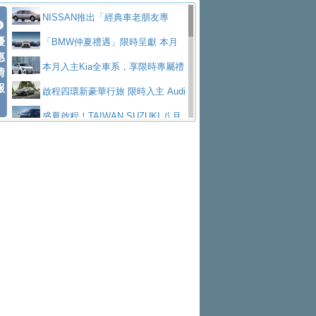
價89萬起
edes-AMG 全新GT 4-Door Coupe全球首發
福斯推出首款GTI純電性能掀背ID.
勇奪中型貨車銷售冠軍
父親節霸氣獻禮！PGO 威力125 最
NISSAN推出「經典車老朋友專
Polo GTI，擁有226匹馬力和零百加速 6.8
Jaguar 公布四門 GT車款正式車名
優
低入手價 $60,900 起 省油ｘ安全ｘ大空間
福斯商旅挺頭家 推出「德系質感 精
案」 以匠人精神煥新珍品座駕
「BMW仲夏禮遇」限時呈獻 本月
惠
秒的實力
為JAGUAR TYPE 01
終於跟上進度，LEXUS發表首款三
陪爸爸輕鬆
算圓夢」專案
yundai推出AllDayEnergy能源服
入主即享尊榮豪華五星假期 多元優購方案
本月入主Kia全車系，享限時專屬禮
情
報
排六座純電旗艦休旅 TZ
有錢也買不到的Golf R！福斯打造
務 讓電動車化身行動儲能系統
NISSAN X-TRAIL 上市首月銷量
同步實施
遇
啟程四環新豪華行旅 限時入主 Audi
全新Golf R 24h賽車將挑戰紐柏林24小時耐
SKODA公布全新小型純電跨界休旅
躋身同級前3名
Toyota歐洲純電車銷量翻倍 2026
A6 旗艦陣容 低月付5,888元起及3 年乙式險
盛夏啟程！TAIWAN SUZUKI 八月
久賽
Epiq內裝設計，預計5月19日全球首發
福斯全新 ID. Polo 起跳價約台幣94
上半年成長113％
XFORCE攜手臺南祀典大天后宮 試
購置金
禮遇全面升級
無懼暑假出行！ZS玩美Cool版與G5
萬，續航里程可達到455公里附氣動式按摩
福斯宣布Golf與T-Roc推出Full Hybri
乘就送限量「幸福駕到」過爐御守
Subaru推動燃油、油電與純電車混
0 PLUS酷涼特仕版升級通風座椅
Ford天外飛來禮 Territory旗艦響宴
座椅
d全油電複合動力車型，預計於今年第四季
KIA米蘭設計周展出Vision Meta Tu
線生產 以彈性製造應對市場變化
Volvo Trucks 承諾成為高科技供應
三件組 再享0利率 入主再抽美國雙人來回機
Forester油電版上市週年保固升級
上市
rismo概念車並公布所有相關資訊，未來將
BMW 旗艦房車7系列中期改款，外
鏈的可靠夥伴
格上租車暑期享8% LINE POINTS
票
父親節再享SUBARU爸氣豪禮
PEUGEOT、CITROEN「EN ROU
是命名為EV8
觀煥然一新、內裝科技與電動車續航里程大
借「東風」之力，HONDA推出中國
回饋 再抽黑鑰匙尊榮禮遇
匠心淬鍊展現世代躍進 ALL-NEW
TE！La Vie en Route｜法式日常，即刻啟
全能ZS翻玩新視界！全新27年式換
幅升級
製造日本重新貼牌全新4代Insight純電動休
MAZDA CX-5 延長保固禮遇限時實施
魅力 自成焦點 胡宇威擔任 The all-
程」 全車系享 5 年
裝曜黑風格套件 含舊換新60萬內輕鬆入手
暑假購車趁現在！ PGO 全車系一
旅
new T-Roc 品牌大使 攜手Volkswagen展現
2026 Honda Motorcycle Cruiser 風
日限定賞車會 指定車款送3,000元加油卡
特斯拉掀充電價格戰 EVOASIS推
不被定義的
格騎士趴圓滿落幕 風格由你定義！一起騎
Skoda Motorsport 125 週年 全台 R
訂閱制假日最低5.25元會員優惠
Honda Motorcycle攜手築間餐飲集