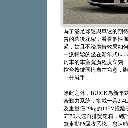
為了滿足球迷與車迷的期待，B
告的幕後花絮，看看個性
過，姑且不論廣告效果如何，
一派輕鬆的坐在新年式LaC
房車的車室寬廣程度立刻
控台按鍵同樣自在寫意，顯示
十分就手。
除此之外，BUICK為新年式La
合動力系統，搭載一具2.4
及重量僅29kg的115V鋰離
6T70六速自排變速箱，總計可
煞車動能回收系統、怠速時自動