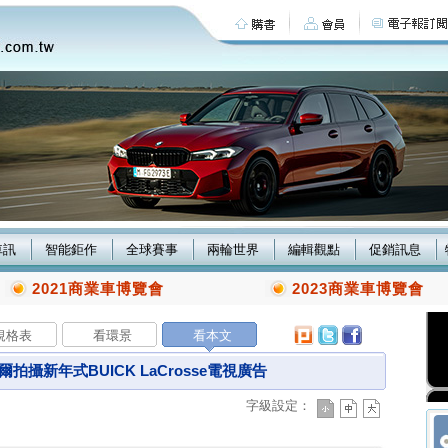
車訊
智能鉅作
全球賽事
兩輪世界
編輯觀點
促銷訊息
2021商業車博覽會
2023商業車博覽會
規格表
看環景
看本文
攝新年式BUICK LaCrosse電視廣告
字級設定：