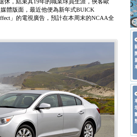
月退休，結束其19年的職業球員生涯，俠客歐
媒體版面，最近他便為新年式BUICK
h Effect」的電視廣告，預計在本周末的NCAA全