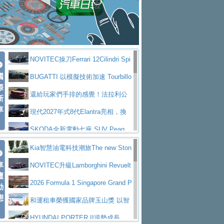
大型 SUV 鎖定七人座豪華市場
BMW攜手漫威電影【蜘蛛人：重生
拌車
消防車除了滅火裝備還需要什麼？
日】
Skoda 發表全新 Peaq 內裝：七人
一探SITRAK “準” 消防車的究竟
大益金龍初試啼聲，汽柴油5噸貨車
座純電旗艦 SUV，行李廂最大可達 935 公
全新純電 Mercedes-Benz C 400 4
不是對手
正宗年鑑2025年全球自動車年鑑1月
升
MATIC Electric 登場
奢華與科技大躍進，MAZDA全新3
NOVITEC操刀Ferrari 12Cilindri Spi
下旬問世！
2024第六屆ISUZU運轉職人挑戰賽
代CX-5全方位進化提前亮相並展開預售94.9
馬自達公布 2027 年式 MX-5 更
國
der 碳纖維空力、鍛造輪圈與Inconel排氣
BUGATTI 以模擬技術加速 Tourbillo
首度前進南台灣熱烈開戰
豪華電能休旅新星 Audi Q4 Sportba
際
萬起
新，新增 Yakudo 特別版
Skoda Peaq 發表全新電動動力系
上身
n 動態開發
還給玩家們手排的感覺！法拉利公
新
ck 55 e-tron S line
Scania Taiwan 逆風而行，加深力
統 最長續航逾 640 公里、支援雙向供電
BMW M2 首度導入 xDrive 四驅，
車
布12Cilidri Manaule手排超跑產品細節
現代2027年式8代Elantra亮相，換
道投資布局
美國與瑞士需求成關鍵推手
The all-new T-Roc 魅力 自成焦點
裝更銳利的造型、更先進的資訊娛樂系統及
SKODA全新電動七座 SUV Peaq
Maserati GT2 Stradale「Tribute to
更高效的動力
問世，擁有品牌史上最寬敞且豪華的座艙
AUDI推出首款高性能油電超跑Nuvo
Kia智慧油電科技潮旅The new Ston
MC12」全球首度亮相
迎接 RANGE ROVER 品牌家族第
車
lari，0到100公里加速2.6秒、極速350公里
百年三叉戟傳奇再啟程 Maserati 重
ic 1-7月累計銷量創歷史新高
NOVITEC升級Lamborghini Revuelt
壇
五位成員 全新 RANGE ROVER GT 預告登
造型華麗時尚、科技座艙再進化，P
／小時
返 1000 Miglia 傳承競速榮耀
法拉利首款純電跑車Luce亮相，最
o 綜效輸出增至1,048匹
2026 Formula 1 Singapore Grand P
動
場
eugeot 208小改款發表上市94.8萬起
態
大馬力超過1000匹並具備530公里最大續航
小車大空間、座艙科技更先進，SK
rix 新加坡大獎賽 Audi 極速之旅開放報名
和運租車榮獲國家品牌玉山獎 以智
里程
ODA發表全新純電跨界休旅Eipq祭平民化車
賓士AMG.EA專屬平台首作，Merc
慧移動與綠能創新
HYUNDAI PORTER II逆勢成長，