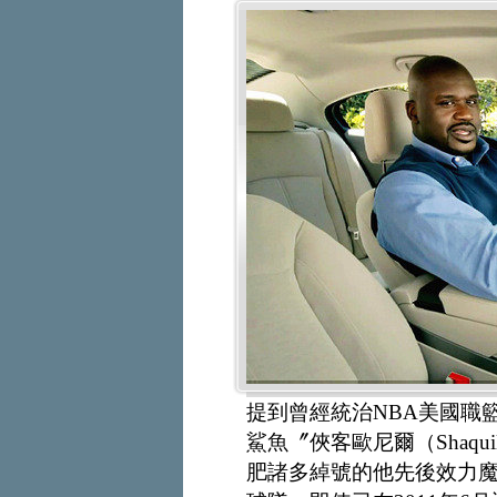
提到曾經統治NBA美國職
鯊魚〞俠客歐尼爾（Shaqui
肥諸多綽號的他先後效力