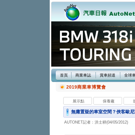
首頁
商業車誌
賞車頻道
全球
2019商業車博覽會
展示點
保養廠
無庸置疑的車室空間？俠客歐尼爾拍
AUTONET記者：洪士耕(04/05/2012)