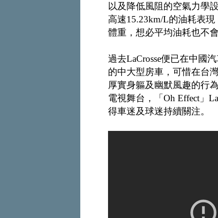
以及降低風阻的空氣力學設計，讓
高速15.23km/L的油耗
體重，想必平均油耗也不
過去LaCrosse便已在
的中大型房車，可惜在台
厚實身軀及幽默風趣的行
電視舞台，「Oh Effect
得車迷及球迷持續關注。