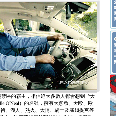
籃禁區的霸主，相信絕大多數人都會想到〝大
lle O'Neal）的名號，擁有大鯊魚、大歐、歐
魔術、湖人、熱火、太陽、騎士及塞爾提克等