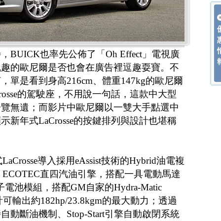
UICK也率先公佈了「Oh Effect」電視廣
風趣的歐尼爾是否也會在廣告裡逗趣耍寶。不
單是看到身高216cm、體重147kg的歐尼爾
rosse的駕駛座，不用說一句話，這款中大型
一覽無遺；而影片中歐尼爾以一雙大手點選中
新年式LaCrosse的按鍵排列與設計也堪稱
Crosse導入採用eAssist技術的Hybrid油電複
L ECOTEC直四汽油引擎，搭配一具電動馬達
子電池模組，搭配GM自家的Hydra-Matic
輸出約182hp/23.8kgm的最大動力；透過
斷油機制、Stop-Start引擎自動啟閉系統