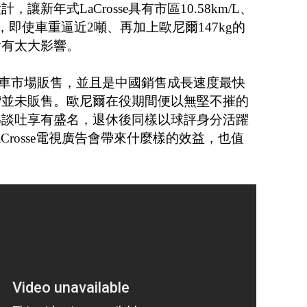
新年式LaCrosse具有市區10.58km/L、
表現，即使車重逼近2噸、再加上歐尼爾147kg的
會有太大影響。
中國汽車市場販售，並且是中國銷售成長速度最快
灣並未販售。歐尼爾在役期間便以無堅不摧的
為談吐享有盛名，退休後同樣以球評身分活躍
」LaCrosse電視廣告會帶來什麼樣的效益，也值