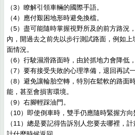
（3）瞭解引領車輛的國際手語。
（4）應付艱困地形時避免換檔。
（5）盡可能隨時掌握視野所及的前方路況
內，開過去之前先以步行測試路面，例如上
面情況。
（6）行駛濕滑路面時，由於抓地力會降低
（7）要有接受失敗的心理準備，退回再試
（8）避免讓輪胎空轉，特別在鬆軟的路面
能，甚至會損害環境。
（9）右腳輕踩油門。
（10）即使倒車時，雙手仍應隨時緊握方向
（11）總是要記得告訴別人您要去哪裡，計
計什麼時候返回。