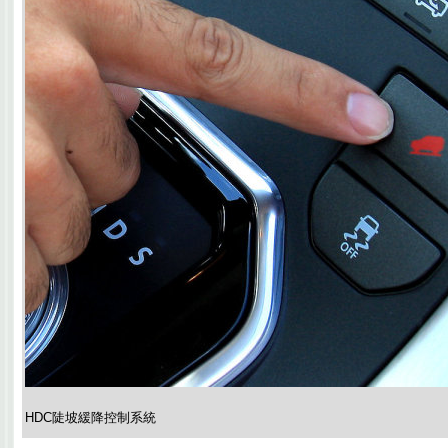
HDC陡坡緩降控制系統