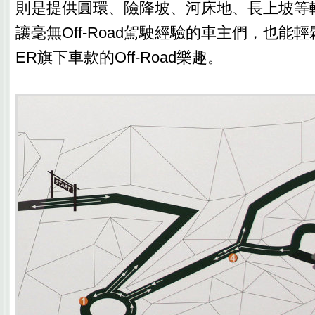
則是提供圓環、險降坡、河床地、長上坡等
讓毫無Off-Road駕駛經驗的車主們，也能輕鬆
ER旗下車款的Off-Road樂趣。