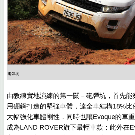
砲彈坑
由教練實地演練的第一關－砲彈坑，首先能夠表
用硼鋼打造的堅強車體，達全車結構18%比
大幅強化車體剛性，同時也讓Evoque的車重維
成為LAND ROVER旗下最輕車款；此外在E