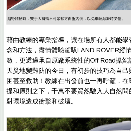
越野體驗時，雙手大拇指不可緊扣方向盤內側，以免車輛顛簸時受傷。
藉由教練的專業指導，讓在場所有人都能學
念和方法，盡情體驗駕馭LAND ROVER
激，更透過承自原廠系統性的Off Road操
天災地變難防的今日，有初步的技巧為自己
困甚至救助！教練在出發前也一再呼籲，在
提和原則之下，千萬不要貿然駛入大自然間
對環境造成衝擊和破壞。