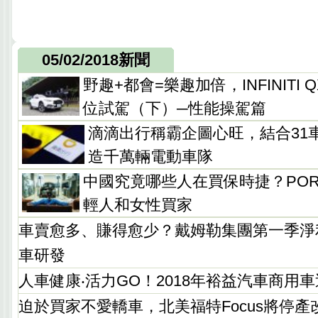
05/02/2018新聞
野趣+都會=樂趣加倍，INFINITI
位試駕（下）─性能操駕篇
滴滴出行稱霸企圖心旺，結合31
造千萬輛電動車隊
中國究竟哪些人在買保時捷？POR
輕人和女性買家
車賣愈多、賺得愈少？戴姆勒集團第一季淨
車研發
人車健康‧活力GO！2018年裕益汽車商用
迫於買家不愛轎車，北美福特Focus將停