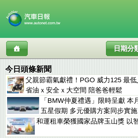
日期分
今日頭條新聞
父親節霸氣獻禮！PGO 威力125 最低入手
省油ｘ安全ｘ大空間 陪爸爸輕鬆
「BMW仲夏禮遇」限時呈獻 本
五星假期 多元優購方案同步實施
和運租車榮獲國家品牌玉山獎 以