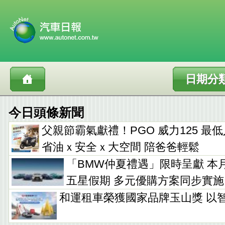
日期分
今日頭條新聞
父親節霸氣獻禮！PGO 威力125 最低入手
省油ｘ安全ｘ大空間 陪爸爸輕鬆
「BMW仲夏禮遇」限時呈獻 本
五星假期 多元優購方案同步實施
和運租車榮獲國家品牌玉山獎 以